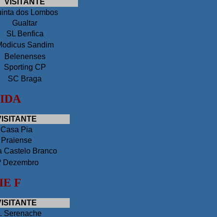
VISITANTE
inta dos Lombos
Gualtar
SL Benfica
odicus Sandim
Belenenses
Sporting CP
SC Braga
IDA
VISITANTE
Casa Pia
Praiense
a Castelo Branco
º Dezembro
E F
VISITANTE
t. Serenache