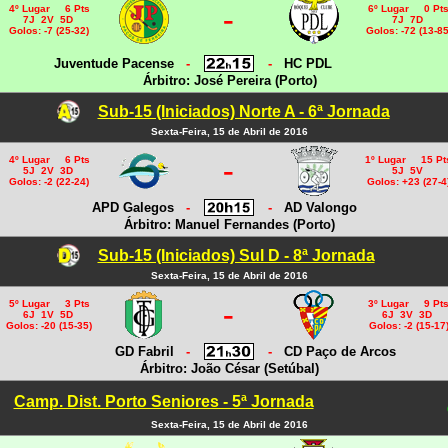
-
4º Lugar 6 Pts
6º Lugar 0 Pt
7J 2V 5D
7J 7D
Golos: -7 (25-32)
Golos: -72 (13-85
Juventude Pacense
-
-
HC PDL
Árbitro: José Pereira (Porto)
Sub-15 (Iniciados) Norte A - 6ª Jornada
Sexta-Feira, 15 de Abril de 2016
-
4º Lugar 6 Pts
1º Lugar 15 Pt
5J 2V 3D
5J 5V
Golos: -2 (22-24)
Golos: +23 (27-4
APD Galegos
-
-
AD Valongo
Árbitro: Manuel Fernandes (Porto)
Sub-15 (Iniciados) Sul D - 8ª Jornada
Sexta-Feira, 15 de Abril de 2016
-
5º Lugar 3 Pts
3º Lugar 9 Pt
6J 1V 5D
6J 3V 3D
Golos: -20 (15-35)
Golos: -2 (15-17
GD Fabril
-
-
CD Paço de Arcos
Árbitro: João César (Setúbal)
Camp. Dist. Porto Seniores - 5ª Jornada
Sexta-Feira, 15 de Abril de 2016