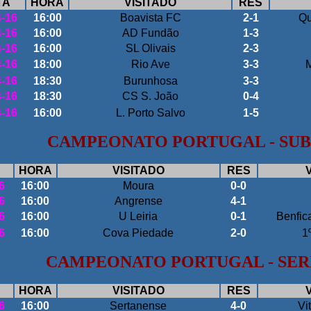
TA
HORA
VISITADO
RES
4-16
16:00
B
oavista FC
2-1
Qu
4-16
16:00
AD Fundão
1-3
4-16
16:00
SL Olivais
2-3
4-16
18:00
Rio Ave
3-3
M
4-16
18:30
Burunhosa
3-3
4-16
18:30
CS S. João
0-4
4-16
16:00
L. Porto Salvo
1-5
CAMPEONATO PORTUGAL - SUB
HORA
VISITADO
RES
6
16:00
Moura
0-0
6
16:00
Angrense
4-1
6
16:00
U Leiria
0-1
Benfic
6
16:00
Cova Piedade
2-0
1
CAMPEONATO PORTUGAL - SERI
HORA
VISITADO
RES
6
16:00
Sertanense
4-0
Vi