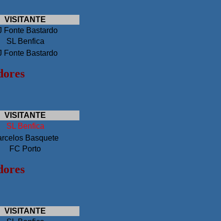
VISITANTE
J Fonte Bastardo
SL Benfica
J Fonte Bastardo
dores
VISITANTE
SL Benfica
rcelos Basquete
FC Porto
dores
VISITANTE