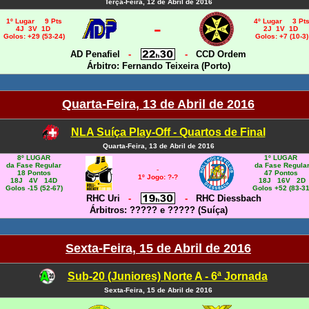
Terça-Feira, 12 de Abril de 2016
-
1º Lugar 9 Pts
4º Lugar 3 Pt
4J 3V 1D
2J 1V 1D
Golos: +29 (53-24)
Golos: +7 (10-3)
AD Penafiel
-
-
CCD Ordem
Árbitro: Fernando Teixeira (Porto)
Quarta-Feira, 13 de Abril de 2016
NLA Suíça Play-Off - Quartos de Final
Quarta-Feira, 13 de Abril de 2016
8º LUGAR
1º LUGAR
da Fase Regular
da Fase Regula
-
18
Pontos
47 Pontos
1º Jogo: ?-?
18J 4V 14D
18J 16V 2D
Golos -15 (52-67)
Golos +52 (83-31
RHC Uri
-
-
RHC Diessbach
Árbitros: ????? e ????? (Suíça)
Sexta-Feira, 15 de Abril de 2016
Sub-20 (Juniores) Norte A - 6ª Jornada
Sexta-Feira, 15 de Abril de 2016