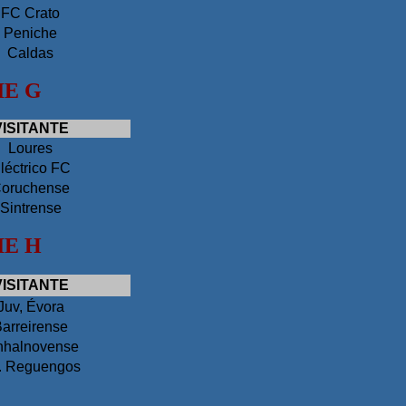
FC Crato
Peniche
Caldas
IE G
VISITANTE
Loures
léctrico FC
oruchense
Sintrense
IE H
VISITANTE
Juv, Évora
arreirense
nhalnovense
l. Reguengos