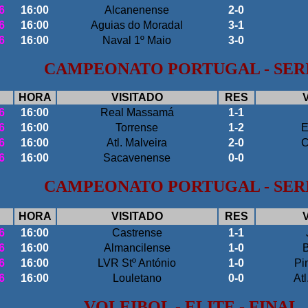
6
16:00
Alcanenense
2-0
6
16:00
Aguias do Moradal
3-1
6
16:00
Naval 1º Maio
3-0
CAMPEONATO PORTUGAL - SER
HORA
VISITADO
RES
6
16:00
Real Massamá
1-1
6
16:00
Torrense
1-2
E
6
16:00
Atl. Malveira
2-0
C
6
16:00
Sacavenense
0-0
CAMPEONATO PORTUGAL - SER
HORA
VISITADO
RES
6
16:00
Castrense
1-1
6
16:00
Almancilense
1-0
B
6
16:00
LVR Stº António
1-0
Pi
6
16:00
Louletano
0-0
At
VOLEIBOL - ELITE - FINAL