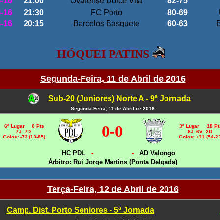
4-16
21:00
Ovarense Dolce Vita
82-75
4-16
21:30
FC Porto
80-69
4-16
20:15
Barcelos Basquete
60-63
B
QUEI PATINS
Segunda-Feira, 11 de Abril de 2016
Sub-20 (Juniores) Norte A - 9ª Jornada
Segunda-Feira, 11 de Abril de 2016
0
-0
6º Lugar 0 Pts
3º Lugar 18 Pt
7J 7D
8J 6V 2D
Golos: -72 (13-85)
Golos: +31 (54-2
HC PDL
-
-
AD Valongo
Árbitro: Rui Jorge Martins (Ponta Delgada)
Terça-Feira, 12 de Abril de 2016
Camp. Dist. Porto Seniores - 5ª Jornada