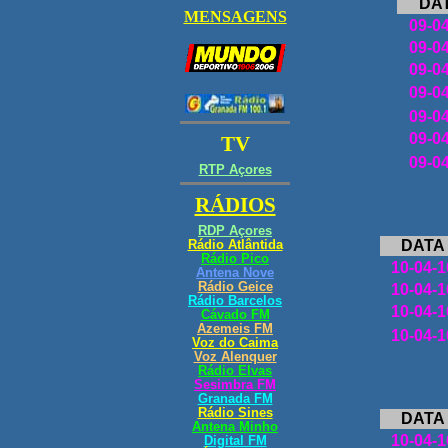
DA
09-0
09-0
09-0
09-0
09-0
09-0
09-0
DATA
10
-04-1
10
-04-1
10
-04-1
10
-04-1
DATA
10
-04-1