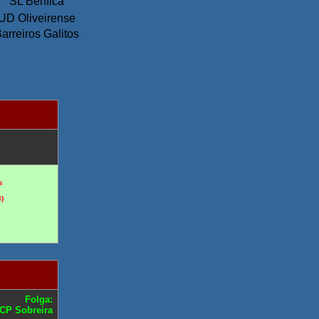
SL Benfica
UD Oliveirense
arreiros Galitos
s
3)
Folga:
CP Sobreira