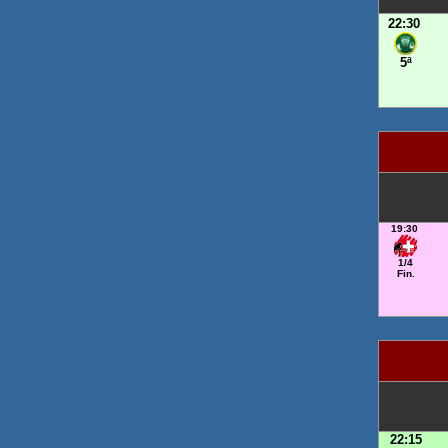
22:30
5ª
19:30
1/4
Fin.
22:15