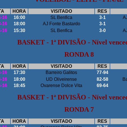
TA
HORA
VISITADO
RES
4-16
16:00
SL Benfica
3-1
A
3-16
18:00
AJ Fonte Bastardo
3-1
4-16
15:30
SL Benfica
3-0
A
BASKET - 1ª DIVISÃO - Nível vence
RONDA 8
TA
HORA
VISITADO
RES
4-16
17:30
Barreiro Galitos
77-94
4-16
18:00
UD Oliveirense
82-58
Ba
4-16
18:45
Ovarense Dolce Vita
69-64
BASKET - 1ª DIVISÃO - Nível vence
RONDA 7
TA
HORA
VISITADO
RES