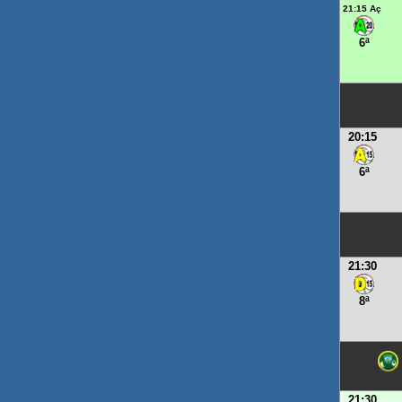
21:15 Aç
6ª
20:15
6ª
21:30
8ª
21:30