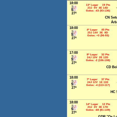
18:00
13º Lugar 19 Pts
23J 5V 4E 14D
Golos: -43 (93-136)
27ª
CN Set
Árb
18:00
4º Lugar 45 Pts
25J 14V 3E 8D
Golos: +3 (96-93)
27ª
17:00
8º Lugar 32 Pts
24J 10V 2E 12D
Golos: -2 (106-108)
27ª
CD Bo
18:00
7º Lugar 37 Pts
24J 12V 1E 11D
Golos: -4 (113-117)
27ª
HC 
18:00
14º Lugar 12 Pts
23J 3V 3E 17D
Golos: -68 (81-149)
27ª
GDR "Os L