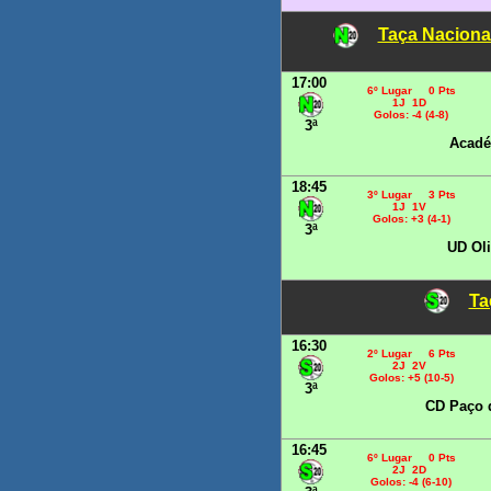
Taça Naciona
17:00
6º Lugar 0 Pts
1J 1D
Golos: -4 (4-8)
3ª
Acadé
18:45
3º Lugar 3 Pts
1J 1V
Golos: +3 (4-1)
3ª
UD Oli
Ta
16:30
2º Lugar 6 Pts
2J 2V
Golos: +5 (10-5)
3ª
CD Paço 
16:45
6º Lugar 0 Pts
2J 2D
Golos: -4 (6-10)