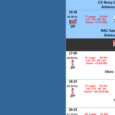
CS Noisy 
Árbitros
19:30
7º Lugar 23 Pts
20:30 Fr
17J 6V 5E 6D
Golos: +5 (73-68)
19ª
RAC Sain
Árbitr
17:00
9º Lugar 30 Pts
18:00 Es
24J 9V 3E 12D
Golos: +5 (63-58)
25ª
Sferic
18:15
3º Lugar 55 Pts
19:15 Es
24J 17V 4E 3D
Golos: +56 (104-48)
25ª
20:15
10º Lugar 27 Pts
21:15 Es