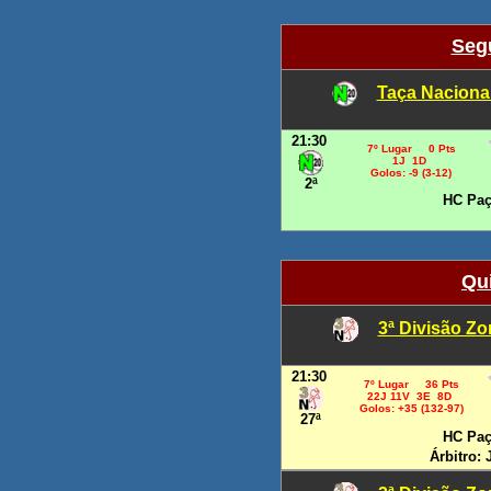
Segu
Taça Naciona
21:30
7º Lugar 0 Pts
1J 1D
Golos: -9 (3-12)
2ª
HC Paç
Qui
3ª Divisão Z
21:30
7º Lugar 36 Pts
22J 11V 3E 8D
Golos: +35 (132-97)
27ª
HC Paç
Árbitro: 