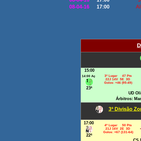
0
8-04-16
17:00
Al
HÓQ
D
15:00
3º Lugar 47 Pts
14:00 Aç
22J 14V 5E 3D
Golos: +46 (95-49)
23ª
UD Oli
Árbitros: Ma
3ª Divisão Z
17:00
4º Lugar 50 Pts
21J 16V 2E 3D
Golos: +67 (131-64)
22ª
CS 