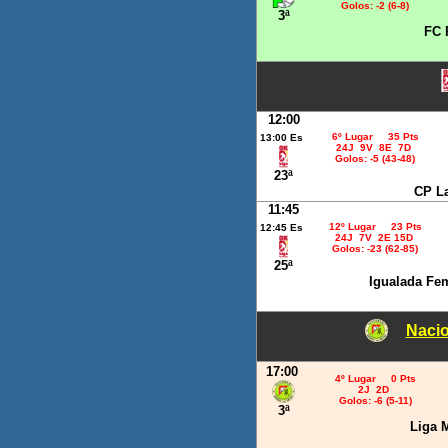
Golos: -2 (6-8)
3ª
FC 
12:00
6º Lugar 35 Pts
13:00 Es
24J 9V 8E 7D
Golos: -5 (43-48)
23ª
CP L
11:45
12º Lugar 23 Pts
12:45 Es
24J 7V 2E 15D
Golos: -23 (62-85)
25ª
Igualada Fe
Nacio
17:00
4º Lugar 0 Pts
2J 2D
Golos: -6 (5-11)
3ª
Liga 