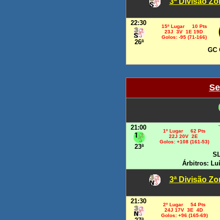
3ª Divisão Zo
22:30
15º Lugar 10 Pts
23J 3V 1E 19D
Golos: -95 (71-166)
26ª
GC 
Se
21:00
1º Lugar 62 Pts
22J 20V 2E
Golos: +108 (161-53)
23ª
SL
Árbitros: Lu
3ª Divisão Z
21:30
2º Lugar 54 Pts
24J 17V 3E 4D
Golos: +96 (165-69)