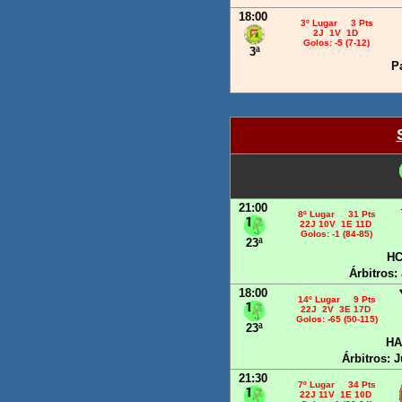
18:00
3º Lugar 3 Pts
2J 1V 1D
Golos: -5 (7-12)
3ª
P
21:00
8º Lugar 31 Pts
22J 10V 1E 11D
Golos: -1 (84-85)
23ª
HC
Árbitros:
18:00
14º Lugar 9 Pts
22J 2V 3E 17D
Golos: -65 (50-115)
23ª
HA
Árbitros: 
21:30
7º Lugar 34 Pts
22J 11V 1E 10D