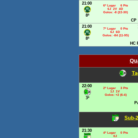
21:00
6º Lugar 6 Pts
6J 2V 4D
Golos: -8 (22-30)
8ª
CP 
21:00
7º Lugar 0 Pts
6J 6D
Golos: -84 (11-95)
8ª
HC 
Qua
Ta
22:00
2º Lugar 3 Pts
1J 1V
Golos: +2 (6-4)
3ª
P
Sub-2
21:30
4º Lugar 0 Pts
0J