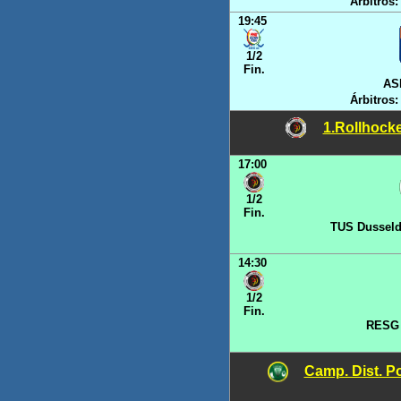
Árbitros:
19:45
1/2
Fin.
AS
Árbitros:
1.Rollhocke
17:00
1/2
Fin.
TUS Dusseld
14:30
1/2
Fin.
RESG
Camp. Dist. Po