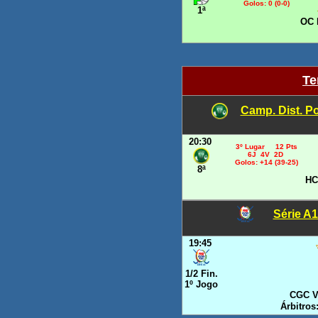
Golos: 0 (0-0)
1ª
OC 
Te
Camp. Dist. Po
20:30
3º Lugar 12 Pts
6J 4V 2D
Golos: +14 (39-25)
8ª
HC
Série A1 
19:45
1/2 Fin.
1º Jogo
CGC V
Árbitros