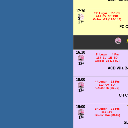
17:30
11º Lugar 27 Pts
24J 8V 3E 13D
Golos: -22 (126-148)
27ª
FC C
16:30
7º Lugar 4 Pts
11J 1V 1E 9D
Golos: -28 (24-52)
12ª
ACD Vila B
18:00
4º Lugar 18 Pts
11J 6V 5D
Golos: +5 (35-30)
12ª
CH C
19:00
1º Lugar 33 Pts
11J 11V
Golos: +54 (69-15)
12ª
SL