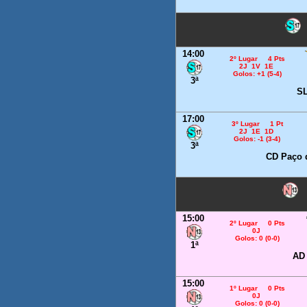
14:00
2º Lugar 4 Pts
2J 1V 1E
Golos: +1 (5-4)
3ª
SL
17:00
3º Lugar 1 Pt
2J 1E 1D
Golos: -1 (3-4)
3ª
CD Paço 
15:00
2º Lugar 0 Pts
0J
Golos: 0 (0-0)
1ª
AD
15:00
1º Lugar 0 Pts
0J
Golos: 0 (0-0)