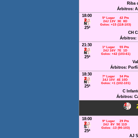
Riba 
Árbitros: 
18:00
5º Lugar 42 Pts
24J 13V 3E 8D
Golos: +15 (118-103)
25ª
CH C
Árbitros:
21:30
1º Lugar 55 Pts
24J 16V 7E 1D
Golos: +42 (103-61)
25ª
Va
Árbitros: Porf
18:30
7º Lugar 34 Pts
24J 10V 4E 10D
Golos: +1 (102-101)
25ª
C Infan
Árbitros: C
18:00
9º Lugar 29 Pts
24J 8V 5E 11D
Golos: -13 (90-103)
25ª
AJ S