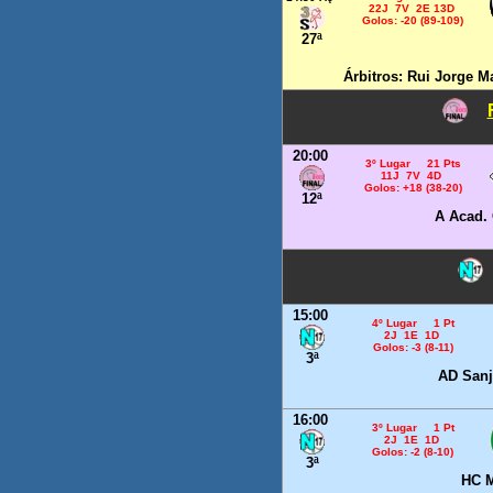
22J 7V 2E 13D
Golos: -20 (89-109)
27ª
Árbitros: Rui Jorge M
20:00
3º Lugar 21 Pts
11J 7V 4D
Golos: +18 (38-20)
12ª
A Acad.
15:00
4º Lugar 1 Pt
2J 1E 1D
Golos: -3 (8-11)
3ª
AD San
16:00
3º Lugar 1 Pt
2J 1E 1D
Golos: -2 (8-10)
3ª
HC M