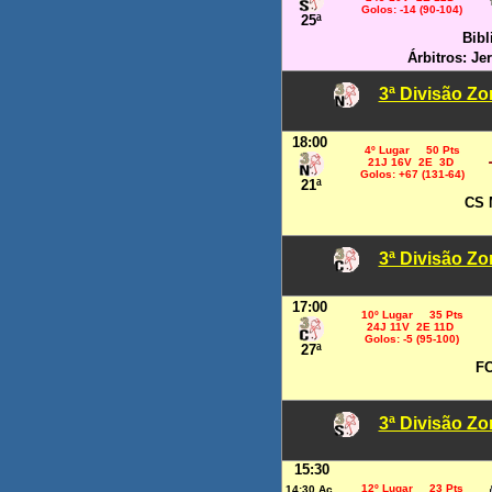
Golos: -14 (90-104)
25ª
Bibl
Árbitros: Je
3ª Divisão Z
18:00
4º Lugar 50 Pts
21J 16V 2E 3D
Golos: +67 (131-64)
21ª
CS 
3ª Divisão Z
17:00
10º Lugar 35 Pts
24J 11V 2E 11D
Golos: -5 (95-100)
27ª
FC
3ª Divisão Zo
15:30
12º Lugar 23 Pts
14:30 Aç