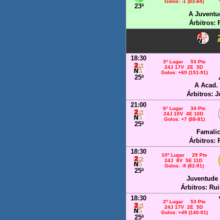
Golos: -1 (83-84)
23ª
A Juventu
Árbitros:
18:30
3º Lugar 53 Pts
24J 17V 2E 5D
Golos: +60 (151-91)
25ª
A Acad.
Árbitros: 
21:00
6º Lugar 34 Pts
24J 10V 4E 10D
Golos: +7 (88-81)
25ª
Famali
Árbitros: 
18:30
10º Lugar 29 Pts
24J 8V 5E 11D
Golos: -9 (82-91)
25ª
Juventude
Árbitros: Rui
18:30
2º Lugar 53 Pts
24J 17V 2E 5D
Golos: +49 (140-91)
25ª