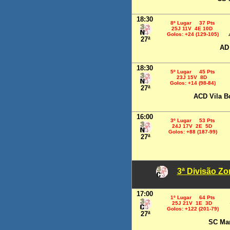
18:30
8º Lugar 37 Pts
25J 11V 4E 10D
Golos: +24 (129-105)
27ª
AD 
18:30
5º Lugar 45 Pts
23J 15V 8D
Golos: +14 (98-84)
27ª
ACD Vila B
16:00
3º Lugar 53 Pts
24J 17V 2E 5D
Golos: +88 (187-99)
27ª
3ª Divisão Z
17:00
1º Lugar 64 Pts
25J 21V 1E 3D
Golos: +122 (201-79)
27ª
SC Ma