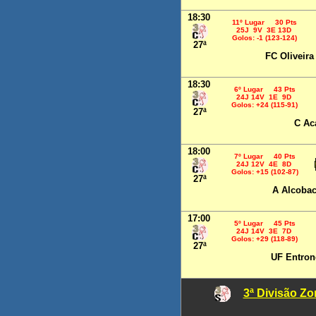
18:30
11º Lugar 30 Pts
25J 9V 3E 13D
Golos: -1 (123-124)
27ª
FC Oliveira
18:30
6º Lugar 43 Pts
24J 14V 1E 9D
Golos: +24 (115-91)
27ª
C Ac
18:00
7º Lugar 40 Pts
24J 12V 4E 8D
Golos: +15 (102-87)
27ª
A Alcoba
17:00
5º Lugar 45 Pts
24J 14V 3E 7D
Golos: +29 (118-89)
27ª
UF Entro
3ª Divisão Zo