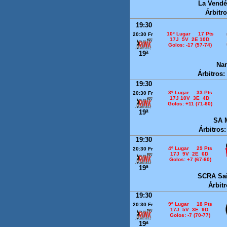
La Vend
Árbitr
19:30
10º Lugar 17 Pts
20:30 Fr
17J 5V 2E 10D
Golos: -17 (57-74)
19ª
Na
Árbitros:
19:30
3º Lugar 33 Pts
20:30 Fr
17J 10V 3E 4D
Golos: +11 (71-60)
19ª
SA 
Árbitros:
19:30
4º Lugar 29 Pts
20:30 Fr
17J 9V 2E 6D
Golos: +7 (67-60)
19ª
SCRA Sa
Árbitr
19:30
9º Lugar 18 Pts
20:30 Fr
17J 5V 3E 9D
Golos: -7 (70-77)
19ª