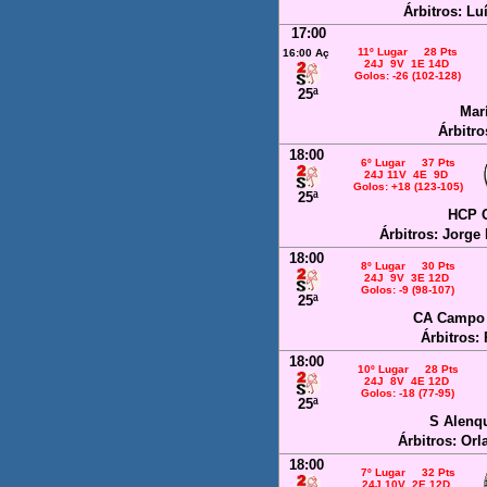
Árbitros: Lu
17:00
11º Lugar 28 Pts
16:00 Aç
24J 9V 1E 14D
Golos: -26 (102-128)
25ª
Mar
Árbitro
18:00
6º Lugar 37 Pts
24J 11V 4E 9D
Golos: +18 (123-105)
25ª
HCP 
Árbitros: Jorge
18:00
8º Lugar 30 Pts
24J 9V 3E 12D
Golos: -9 (98-107)
25ª
CA Campo 
Árbitros:
18:00
10º Lugar 28 Pts
24J 8V 4E 12D
Golos: -18 (77-95)
25ª
S Alenqu
Árbitros: Or
18:00
7º Lugar 32 Pts
24J 10V 2E 12D