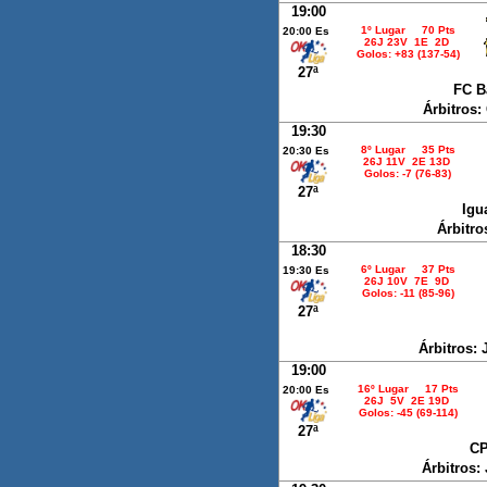
19:00
1º Lugar 70 Pts
20:00 Es
26J 23V 1E 2D
Golos: +83 (137-54)
27ª
FC B
Árbitros
19:30
8º Lugar 35 Pts
20:30 Es
26J 11V 2E 13D
Golos: -7 (76-83)
27ª
Igu
Árbitro
18:30
6º Lugar 37 Pts
19:30 Es
26J 10V 7E 9D
Golos: -11 (85-96)
27ª
Árbitros:
19:00
16º Lugar 17 Pts
20:00 Es
26J 5V 2E 19D
Golos: -45 (69-114)
27ª
CP
Árbitros: