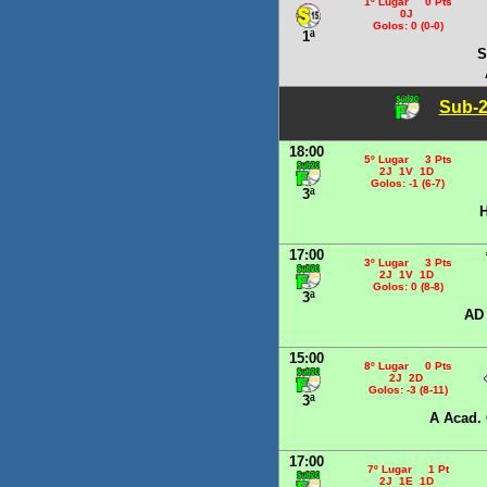
1º Lugar 0 Pts
0J
Golos: 0 (0-0)
1ª
S
Sub-2
18:00
5º Lugar 3 Pts
2J 1V 1D
Golos: -1 (6-7)
3ª
H
17:00
3º Lugar 3 Pts
2J 1V 1D
Golos: 0 (8-8)
3ª
AD
15:00
8º Lugar 0 Pts
2J 2D
Golos: -3 (8-11)
3ª
A Acad.
17:00
7º Lugar 1 Pt
2J 1E 1D