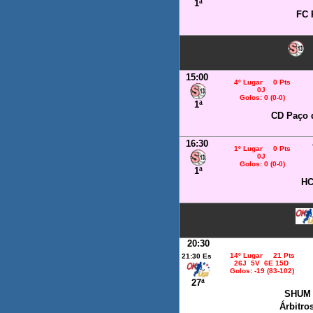
1ª
FC 
15:00
4º Lugar 0 Pts
0J
Golos: 0 (0-0)
1ª
CD Paço 
16:30
1º Lugar 0 Pts
0J
Golos: 0 (0-0)
1ª
HC
20:30
14º Lugar 21 Pts
21:30 Es
26J 5V 6E 15D
Golos: -19 (83-102)
27ª
SHUM 
Árbitro