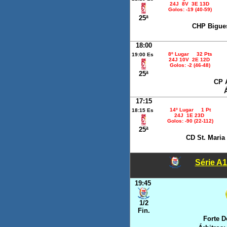
24J 8V 3E 13D
Golos: -19 (40-59)
25ª
CHP Bigues
18:00
8º Lugar 32 Pts
19:00 Es
24J 10V 2E 12D
Golos: -2 (46-48)
25ª
CP 
17:15
14º Lugar 1 Pt
18:15 Es
24J 1E 23D
Golos: -90 (22-112)
25ª
CD St. Maria 
Série A1 
19:45
1/2
Fin.
Forte D