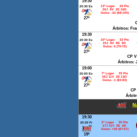
19:30
13º Lugar 26 Pts
20:30 Es
26J 8V 2E 16D
Golos: -32 (68-100)
27ª
C
Árbitros: Fr
19:30
10º Lugar 32 Pts
20:30 Es
25J 8V 8E 9D
Golos: 0 (70-70)
27ª
CP Vi
Árbitros:
19:00
7º Lugar 35 Pts
20:00 Es
26J 11V 2E 13D
Golos: -1 (82-83)
27ª
CP 
Árbit
Na
19:30
2º Lugar 35 Pts
20:30 Fr
17J 11V 2E 4D
Golos: +30 (97-67)
19ª