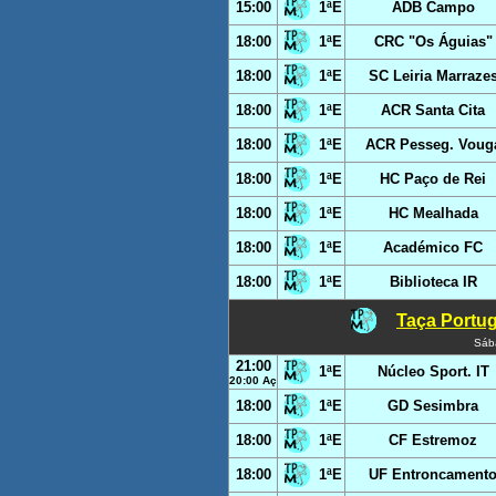
15:00
1ªE
ADB Campo
18:00
1ªE
CRC "Os Águias"
18:00
1ªE
SC Leiria Marraze
18:00
1ªE
ACR Santa Cita
18:00
1ªE
ACR Pesseg. Voug
18:00
1ªE
HC Paço de Rei
18:00
1ªE
HC Mealhada
18:00
1ªE
Académico FC
18:00
1ªE
Biblioteca IR
Taça Portug
Sáb
21:00
1ªE
Núcleo Sport. IT
20:00 Aç
18:00
1ªE
GD Sesimbra
18:00
1ªE
CF Estremoz
18:00
1ªE
UF Entroncament