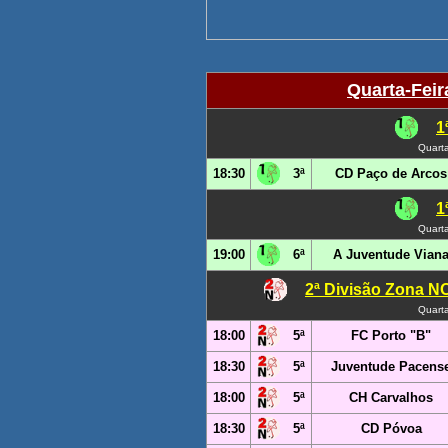
Quarta-Feir
1
Quarta
18:30
3ª
CD Paço de Arcos
1
Quarta
19:00
6ª
A Juventude Vian
2ª Divisão Zona N
Quarta
18:00
5ª
FC Porto "B"
18:30
5ª
Juventude Pacens
18:00
5ª
CH Carvalhos
18:30
5ª
CD Póvoa