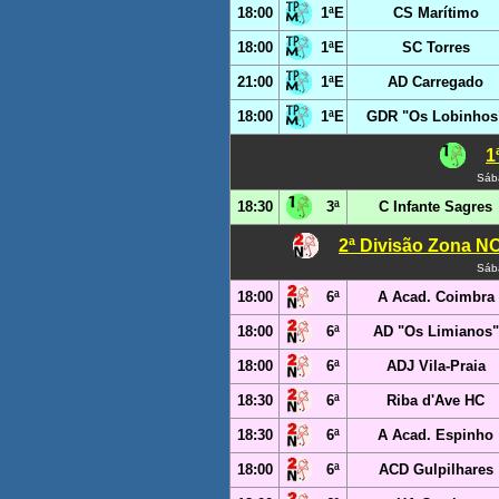
18:00
1ªE
CS Marítimo
18:00
1ªE
SC Torres
21:00
1ªE
AD Carregado
18:00
1ªE
GDR "Os Lobinhos
1
Sáb
18:30
3ª
C Infante Sagres
2ª Divisão Zona N
Sáb
18:00
6ª
A Acad. Coimbra
18:00
6ª
AD "Os Limianos"
18:00
6ª
ADJ Vila-Praia
18:30
6ª
Riba d'Ave HC
18:30
6ª
A Acad. Espinho
18:00
6ª
ACD Gulpilhares