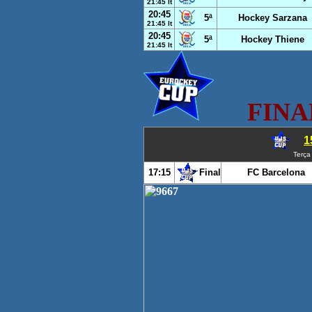
21:45 It
20:45
5ª
Hockey Sarzana
21:45 It
20:45
5ª
Hockey Thiene
21:45 It
FINA
1
Terça
17:15
Final
FC Barcelona