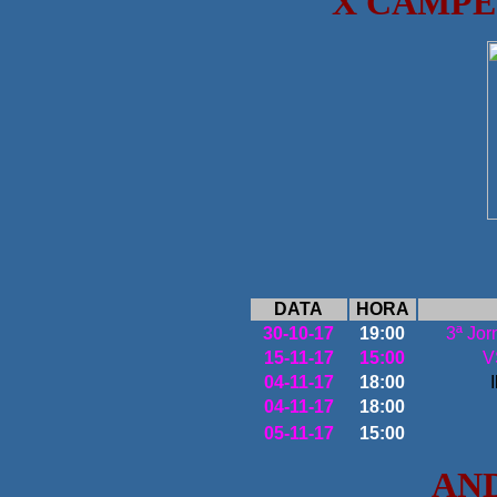
X CAMPE
DATA
HORA
30-10-17
19:00
3ª Jor
15-11-17
15:00
V
04-11-17
18:00
04-11-17
18:00
05-11-17
15:00
AND