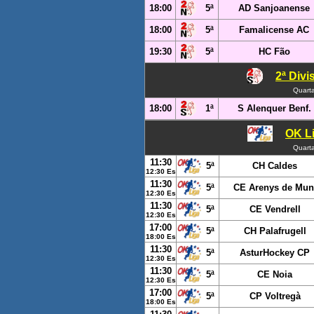
18:00
5ª
AD Sanjoanense
18:00
5ª
Famalicense AC
19:30
5ª
HC Fão
2ª Divi
Quarta
18:00
1ª
S Alenquer Benf.
OK Li
Quarta
11:30
5ª
CH Caldes
12:30 Es
11:30
5ª
CE Arenys de Mun
12:30 Es
11:30
5ª
CE Vendrell
12:30 Es
17:00
5ª
CH Palafrugell
18:00 Es
11:30
5ª
AsturHockey CP
12:30 Es
11:30
5ª
CE Noia
12:30 Es
17:00
5ª
CP Voltregà
18:00 Es