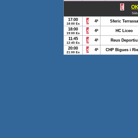
OK
Sáb
17:00
4ª
Sferic Terrass
18:00 Es
18:00
4ª
HC Liceo
19:00 Es
11:45
4ª
Reus Deportiu
12:45 Es
20:00
4ª
CHP Bigues i Rie
21:00 Es