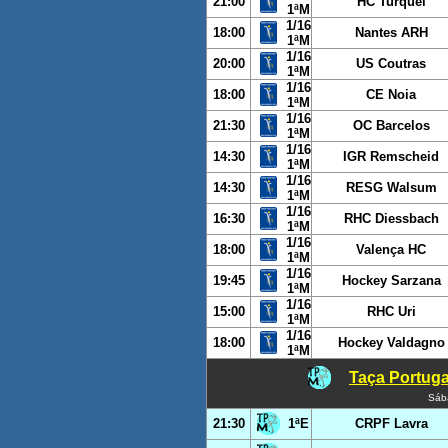
21:00
HC Turquel
1ªM
1/16
18:00
Nantes ARH
1ªM
1/16
20:00
US Coutras
1ªM
1/16
18:00
CE Noia
1ªM
1/16
21:30
OC Barcelos
1ªM
1/16
14:30
IGR Remscheid
1ªM
1/16
14:30
RESG Walsum
1ªM
1/16
16:30
RHC Diessbach
1ªM
1/16
18:00
Valença HC
1ªM
1/16
19:45
Hockey Sarzana
1ªM
1/16
15:00
RHC Uri
1ªM
1/16
18:00
Hockey Valdagno
1ªM
Taça Portuga
Sáb
21:30
1ªE
CRPF Lavra