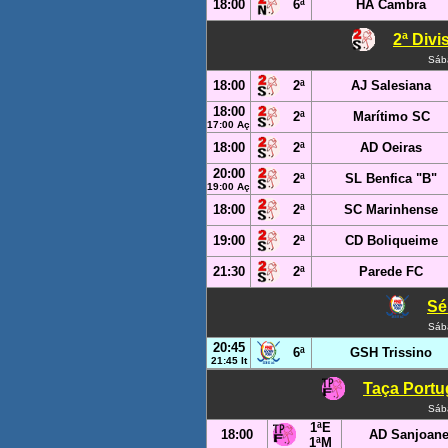
18:00
6ª
HA Cambra
2ª Divi
Sáb
18:00
2ª
AJ Salesiana
18:00
2ª
Marítimo SC
17:00 Aç
18:00
2ª
AD Oeiras
20:00
2ª
SL Benfica "B"
19:00 Aç
18:00
2ª
SC Marinhense
19:00
2ª
CD Boliqueime
21:30
2ª
Parede FC
Sér
Sáb
20:45
6ª
GSH Trissino
21:45 It
Taça Portug
Sáb
1ªE
18:00
AD Sanjoan
1ªM