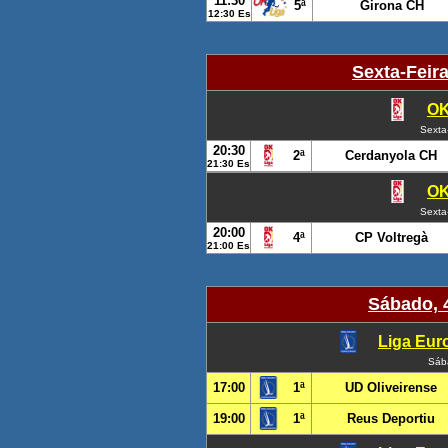
11:30
5ª
Girona CH
12:30 Es
Sexta-Feir
OK
Sexta
20:30
2ª
Cerdanyola CH
21:30 Es
OK
Sexta
20:00
4ª
CP Voltregà
21:00 Es
Sábado, 
Liga Euro
Sáb
17:00
1ª
UD Oliveirense
19:00
1ª
Reus Deportiu