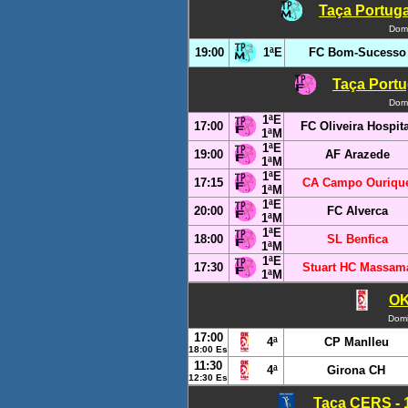
Taça Portuga
Dom
19:00
1ªE
FC Bom-Sucesso
Taça Portug
Dom
1ªE
17:00
FC Oliveira Hospita
1ªM
1ªE
19:00
AF Arazede
1ªM
1ªE
17:15
CA Campo Ouriqu
1ªM
1ªE
20:00
FC Alverca
1ªM
1ªE
18:00
SL Benfica
1ªM
1ªE
17:30
Stuart HC Massam
1ªM
OK
Domi
17:00
4ª
CP Manlleu
18:00 Es
11:30
4ª
Girona CH
12:30 Es
Taça CERS - 1