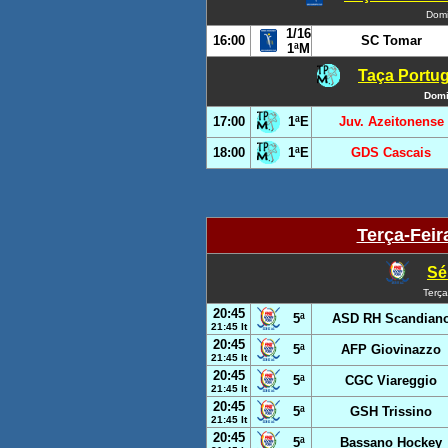
Domi
1/16
16:00
SC Tomar
1ªM
Taça Portug
Domi
17:00
1ªE
Juv. Azeitonense
18:00
1ªE
GDS Cascais
Terça-Feir
Sér
Terça
20:45
5ª
ASD RH Scandian
21:45 It
20:45
5ª
AFP Giovinazzo
21:45 It
20:45
5ª
CGC Viareggio
21:45 It
20:45
5ª
GSH Trissino
21:45 It
20:45
5ª
Bassano Hockey