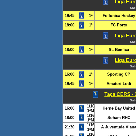
Liga Euro
Sáb
19:45
1ª
Follonica Hockey
18:00
1ª
FC Porto
Liga Euro
Sáb
18:00
1ª
SL Benfica
Liga Euro
Sáb
16:00
1ª
Sporting CP
19:45
1ª
Amatori Lodi
Taça CERS - 1
Sáb
1/16
16:00
Herne Bay United
1ªM
1/16
18:00
Soham RHC
1ªM
1/16
21:30
A Juventude Vian
1ªM
1/16