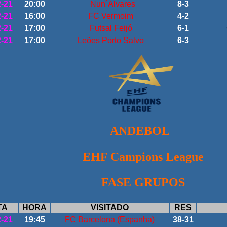
2-21
20:00
Nun´Alvares
8-3
2-21
16:00
FC Vermoim
4-2
2-21
17:00
Futsal Feijó
6-1
2-21
17:00
Leões Porto Salvo
6-3
ANDEBOL
EHF Campions League
FASE GRUPOS
TA
HORA
VISITADO
RES
2-21
19:45
FC Barcelona (Espanha)
38-31