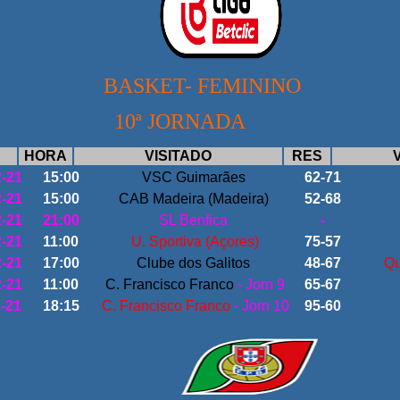
SKET- FEMININO
ª JORNADA
HORA
VISITADO
RES
2-21
15:00
VSC Guimarães
62-71
2-21
15:00
CAB Madeira (Madeira)
52-68
2-21
21:00
SL Benfica
-
2-21
11:00
U. Sportiva (Açores)
75-57
2-21
17:00
Clube dos Galitos
48-67
Qu
2-21
11:00
C. Francisco Franco
- Jorn 9
65-67
1-21
18:15
C. Francisco Franco
- Jorn 10
95-60