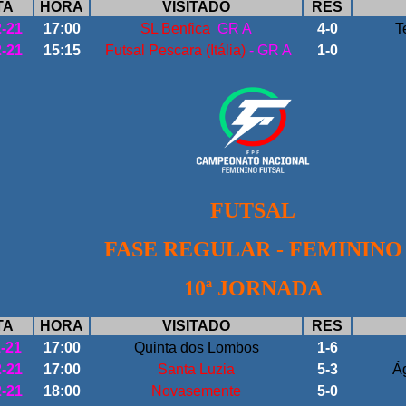
TA
HORA
VISITADO
RES
2-21
17:00
SL Benfica
GR A
4-0
T
2-21
15:15
Futsal Pescara (Itália)
- GR A
1-0
FUTSAL
FASE REGULAR - FEMININO
10ª JORNADA
TA
HORA
VISITADO
RES
1-21
17:00
Quinta dos Lombos
1-6
2-21
17:00
Santa Luzia
5-3
Á
2-21
18:00
Novasemente
5-0