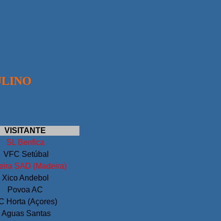
ULINO
VISITANTE
SL
Benfica
VFC Setúbal
ira SAD (Madeira)
Xico Andebol
Povoa AC
C Horta (Açores)
Aguas Santas