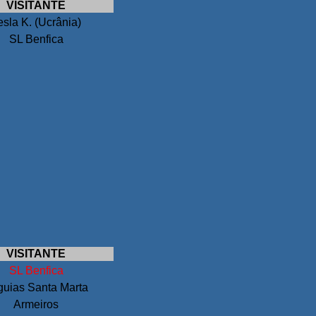
VISITANTE
esla K. (Ucrânia)
SL Benfica
VISITANTE
SL Benfica
guias Santa Marta
Armeiros