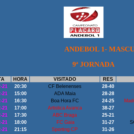
ANDEBOL 1- MASC
9ª JORNADA
TA
HORA
VISITADO
RES
2-21
20:30
CF Belenenses
28-40
2-21
15:00
ADA Maia
28-28
2-21
16:30
Boa Hora FC
24-25
Made
2-21
17:00
Artistica Avanca
38-27
2-21
17:30
ABC Braga
25-21
2-21
18:00
FC Gaia
31-27
S
2-21
21:15
Sporting CP
31-26