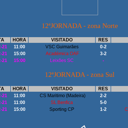
12ªJORNADA - zona Norte
TA
HORA
VISITADO
RES
2-21
11:00
VSC Guimarães
0-2
2-21
15:00
Académica OAF
3-2
2-21
15:00
Leixões SC
-
12ªJORNADA - zona Sul
TA
HORA
VISITADO
RES
2-21
11:00
CS Maritimo (Madeira)
2-2
2-21
11:00
SL Benfica
5-0
2-21
15:00
Sporting CP
1-2
C