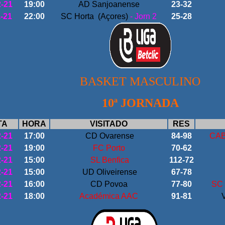
2-21
19:00
AD Sanjoanense
23-32
1-21
22:00
SC Horta (Açores)
- Jorn 2
25-28
BASKET MASCULINO
10ª JORNADA
TA
HORA
VISITADO
RES
2-21
17:00
CD Ovarense
84-98
CAB 
2-21
19:00
FC Porto
70-62
2-21
15:00
SL Benfica
112-72
2-21
15:00
UD Oliveirense
67-78
2-21
16:00
CD Povoa
77-80
SC 
2-21
18:00
Académica AAC
91-81