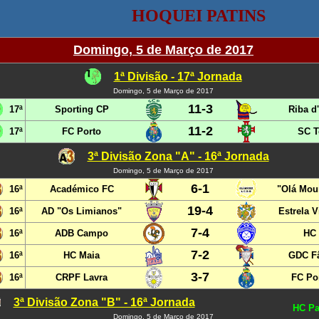
HOQUEI PATINS
Domingo, 5 de Março de 2017
1ª Divisão - 17ª Jornada
Domingo, 5 de Março de 2017
11-3
17ª
Sporting CP
Riba d
11-2
17ª
FC Porto
SC 
3ª Divisão Zona "A" - 16ª Jornada
Domingo, 5 de Março de 2017
6-1
16ª
Académico FC
"Olá Mou
19-4
16ª
AD "Os Limianos"
Estrela 
7-4
16ª
ADB Campo
HC
7-2
16ª
HC Maia
GDC F
3-7
16ª
CRPF Lavra
FC Po
3ª Divisão Zona "B" - 16ª Jornada
HC Pa
Domingo, 5 de Março de 2017