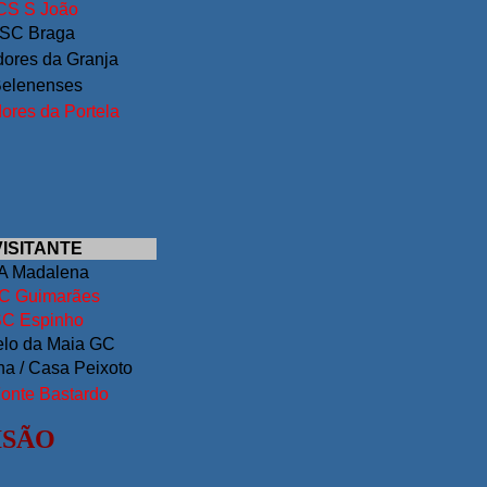
CS S João
SC Braga
ores da Granja
elenenses
ores da Portela
VISITANTE
A Madalena
C Guimarães
C Espinho
elo da Maia GC
a / Casa Peixoto
onte Bastardo
ISÃO