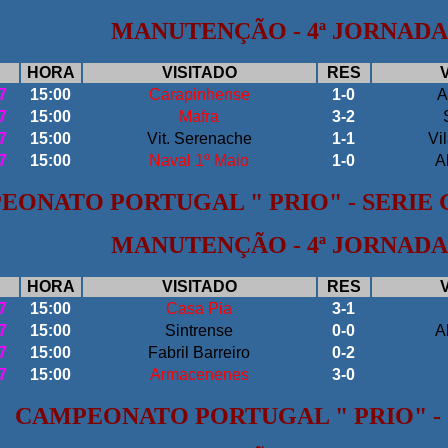
MANUTENÇÃO - 4ª JORNADA
HORA
VISITADO
RES
7
15:00
Carapinhense
1-0
A
7
15:00
Mafra
3-2
7
15:00
Vit. Serenache
1-1
Vi
7
15:00
Naval 1º Maio
1-0
A
EONATO PORTUGAL " PRIO" - SERIE 
MANUTENÇÃO - 4ª JORNADA
HORA
VISITADO
RES
7
15:00
Casa Pia
3-1
7
15:00
Sintrense
0-0
A
7
15:00
Fabril Barreiro
0-2
7
15:00
Armacenenes
3-0
CAMPEONATO PORTUGAL " PRIO" - 