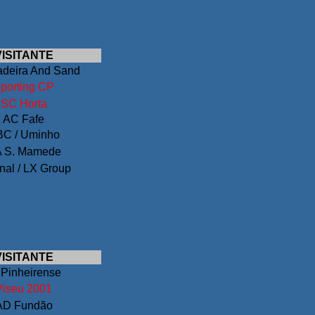
VISITANTE
deira And Sand
porting CP
SC Horta
AC Fafe
C / Uminho
 S. Mamede
nal / LX Group
VISITANTE
 Pinheirense
Viseu 2001
AD Fundão