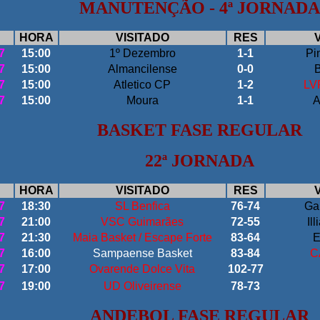
MANUTENÇÃO - 4ª JORNADA
HORA
VISITADO
RES
7
15:00
1º Dezembro
1-1
Pi
7
15:00
Almancilense
0-0
B
7
15:00
Atletico CP
1-2
LVR
7
15:00
Moura
1-1
A
BASKET FASE REGULAR
22ª JORNADA
HORA
VISITADO
RES
7
18:30
SL Benfica
76-74
Gal
7
21:00
VSC Guimarães
72-55
Il
7
21:30
Maia Basket / Escape Forte
83-64
E
7
16:00
Sampaense Basket
83-84
C
7
17:00
Ovarende Dolce Vita
102-77
7
19:00
UD Oliveirense
78-73
ANDEBOL FASE REGULAR