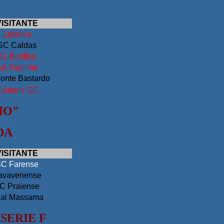
VISITANTE
Leixões
SC Caldas
SL Benfica
A Espinho
onte Bastardo
smoriz GC
IO"
DA
VISITANTE
C Farense
avavenense
C Praiense
al Massama
SERIE F