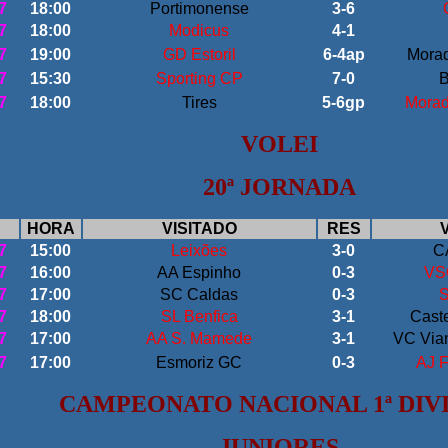
7
18:00
Portimonense
3
-6
7
18:00
Modicus
4-1
7
19:00
GD Estoril
6
-4ap
Morad
7
15:30
Sporting CP
7-0
B
7
18:00
Tires
5-6gp
Morad
VOLEI
20ª JORNADA
HORA
VISITADO
RES
7
15:00
Leixões
3-0
C
7
16:00
AA Espinho
0-3
VS
7
17:00
SC Caldas
0-3
S
7
18:00
SL Benfica
3-1
Cast
7
17:00
AA S. Mamede
3-1
VC Vian
7
17:00
Esmoriz GC
0-3
AJ F
CAMPEONATO NACIONAL 1ª DIV
JUNIORES