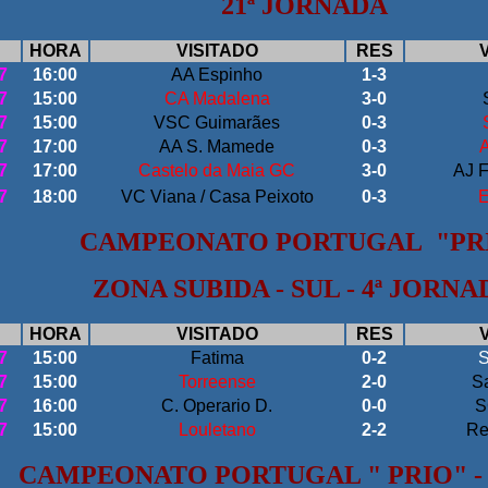
21ª JORNADA
HORA
VISITADO
RES
7
16:00
AA Espinho
1-3
7
15:00
CA Madalena
3-0
7
15:00
VSC Guimarães
0-3
7
17:00
AA S. Mamede
0-3
A
7
17:00
Castelo da Maia GC
3-0
AJ F
7
18:00
VC Viana / Casa Peixoto
0-3
E
CAMPEONATO PORTUGAL "PR
ZONA SUBIDA - SUL - 4ª JORNA
HORA
VISITADO
RES
7
15:00
Fatima
0-2
S
7
15:00
Torreense
2-0
S
7
16:00
C. Operario D.
0-0
S
7
15:00
Louletano
2-2
Re
CAMPEONATO PORTUGAL " PRIO" - 