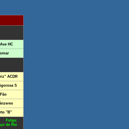
'Ave HC
Tomar
riz" ACDR
Vigorosa S
 Fão
ânzeres
rto "B"
Folga:
ço de Rei