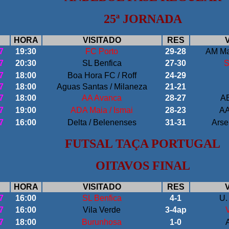
25ª JORNADA
HORA
VISITADO
RES
7
19:30
FC Porto
29-28
AM Ma
7
20:30
SL Benfica
27
-30
S
7
18:00
Boa Hora FC / Roff
24-29
7
18:00
Aguas Santas / Milaneza
21-21
7
18:00
AA Avanca
28-27
AB
7
19:00
ADA Maia / Ismai
28-23
AA
7
16:00
Delta / Belenenses
31-31
Arse
FUTSAL TAÇA PORTUGAL
OITAVOS FINAL
HORA
VISITADO
RES
7
16:00
SL B
enfica
4
-1
U.
7
16:00
Vila Verde
3-4ap
7
18:00
Burunhosa
1
-0