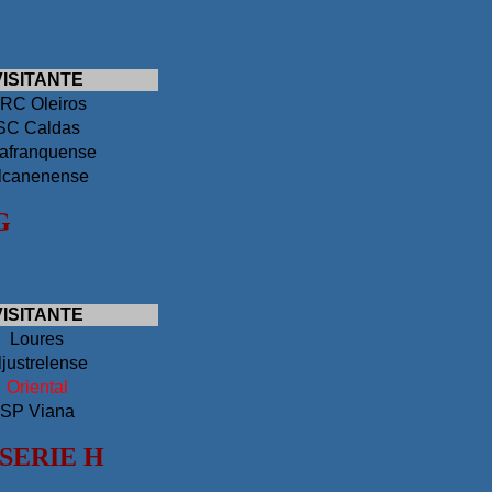
VISITANTE
RC Oleiros
SC Caldas
lafranquense
lcanenense
G
VISITANTE
Loures
ljustrelense
Oriental
SP Viana
SERIE H