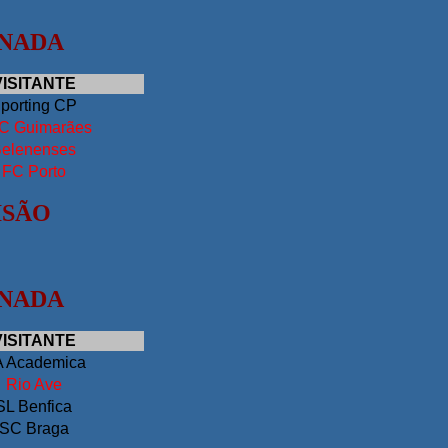
RNADA
VISITANTE
porting CP
C Guimarães
elenenses
FC Porto
ISÃO
RNADA
VISITANTE
 Academica
Rio Ave
SL Benfica
SC Braga