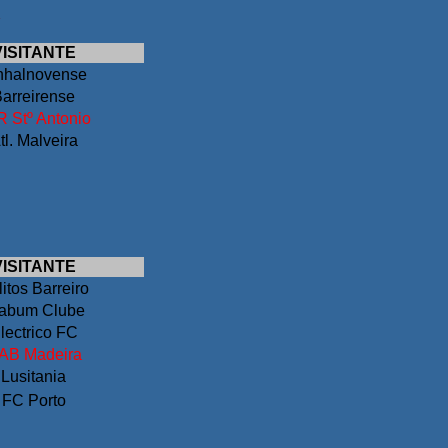
VISITANTE
nhalnovense
arreirense
 Stº Antonio
tl. Malveira
VISITANTE
itos Barreiro
liabum Clube
lectrico FC
AB Madeira
Lusitania
FC Porto