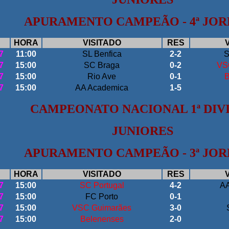
APURAMENTO CAMPEÃO - 4ª JO
HORA
VISITADO
RES
7
11:00
SL Benfica
2-2
S
7
15:00
SC Braga
0-2
VS
7
15:00
Rio Ave
0-1
B
7
15:00
AA Academica
1-5
CAMPEONATO NACIONAL 1ª DIV
JUNIORES
APURAMENTO CAMPEÃO - 3ª JO
HORA
VISITADO
RES
7
15:00
SC Portugal
4-2
AA
7
15:00
FC Porto
0-1
7
15:00
VSC Guimarães
3-0
7
15:00
Belenenses
2-0