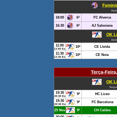
Femini
Domi
18:00
6ª
FC Alverca
16:30
6ª
AJ Salesiana
OK Li
Domi
11:00
10ª
CE Lleida
12:00 Es
11:30
10ª
CE Noia
12:30 Es
Terça-Feira
OK Li
Terça
19:30
9ª
HC Liceo
20:30 Es
19:30
9ª
FC Barcelona
20:30 Es
25 Nov
9ª
CH Caldes
20:00