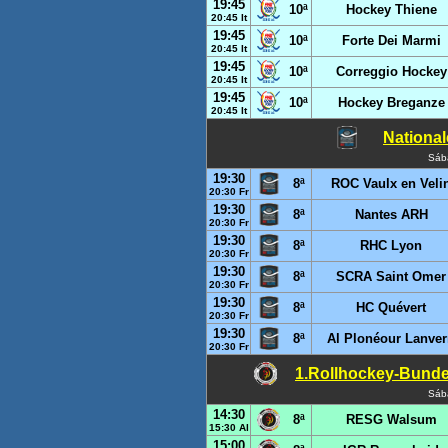
19:45
10ª
Hockey Thiene
20:45 It
19:45
10ª
Forte Dei Marmi
20:45 It
19:45
10ª
Correggio Hockey
20:45 It
19:45
10ª
Hockey Breganze
20:45 It
National
Sáb
19:30
8ª
ROC Vaulx en Veli
20:30 Fr
19:30
8ª
Nantes ARH
20:30 Fr
19:30
8ª
RHC Lyon
20:30 Fr
19:30
8ª
SCRA Saint Omer
20:30 Fr
19:30
8ª
HC Quévert
20:30 Fr
19:30
8ª
Al Plonéour Lanve
20:30 Fr
1.Rollhockey-Bundes
Sáb
14:30
8ª
RESG Walsum
15:30 Al
15:00