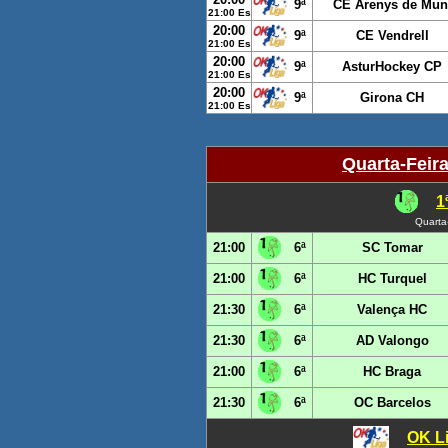
9ª
CE Arenys de Mun
21:00 Es
20:00
9ª
CE Vendrell
21:00 Es
20:00
9ª
AsturHockey CP
21:00 Es
20:00
9ª
Girona CH
21:00 Es
Quarta-Feir
1
Quarta
21:00
6ª
SC Tomar
21:00
6ª
HC Turquel
21:30
6ª
Valença HC
21:30
6ª
AD Valongo
21:00
6ª
HC Braga
21:30
6ª
OC Barcelos
OK Li