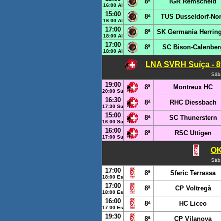
8ª
IGR Remscheid
16:00 Al
15:00
8ª
TUS Dusseldorf-No
16:00 Al
17:00
8ª
SK Germania Herrin
18:00 Al
17:00
8ª
SC Bison-Calenber
18:00 Al
LNA SVRH Suíça - 8
Sáb
19:00
8ª
Montreux HC
20:00 Su
16:30
8ª
RHC Diessbach
17:30 Su
15:00
8ª
SC Thunerstern
16:00 Su
16:00
8ª
RSC Uttigen
17:00 Su
OK
Sáb
17:00
8ª
Sferic Terrassa
18:00 Es
17:00
8ª
CP Voltregà
18:00 Es
16:00
8ª
HC Liceo
17:00 Es
19:30
8ª
CP Vilanova