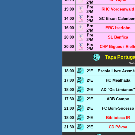
2ªM
Pre
19:00
RHC Vordemwald
2ªM
Pre
14:00
SC Bison-Calenber
2ªM
Pre
16:00
ERG Iserlohn
2ªM
Pre
20:00
SL Benfica
2ªM
Pre
20:00
CHP Bigues i Riell
2ªM
Taça Portuga
Sáb
18:00
2ªE
Escola Livre Azemé
17:00
2ªE
HC Mealhada
18:00
2ªE
AD "Os Limianos"
17:30
2ªE
ADB Campo
21:00
2ªE
FC Bom-Sucesso
18:00
2ªE
Biblioteca IR
21:30
2ªE
CD Póvoa