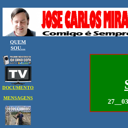
27__0