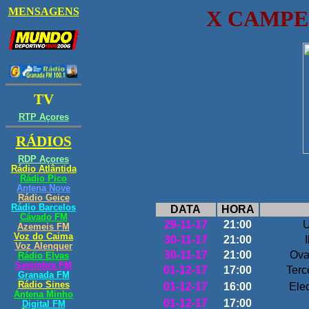
X CAMPE
DATA
HORA
29-11-17
21:00
U
30-11-17
21:00
30-11-17
21:00
Ova
01-12-17
17:00
Terc
01-12-17
16:00
Ele
01-12-17
17:00