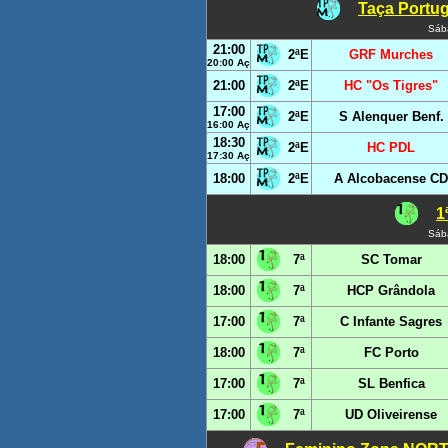
Taça Portug
Sáb
21:00
2ªE
GRF Murches
20:00 Aç
21:00
2ªE
HC "Os Tigres"
17:00
2ªE
S Alenquer Benf.
16:00 Aç
18:30
2ªE
HC PDL
17:30 Aç
18:00
2ªE
A Alcobacense CD
1
Sáb
18:00
7ª
SC Tomar
18:00
7ª
HCP Grândola
17:00
7ª
C Infante Sagres
18:00
7ª
FC Porto
17:00
7ª
SL Benfica
17:00
7ª
UD Oliveirense