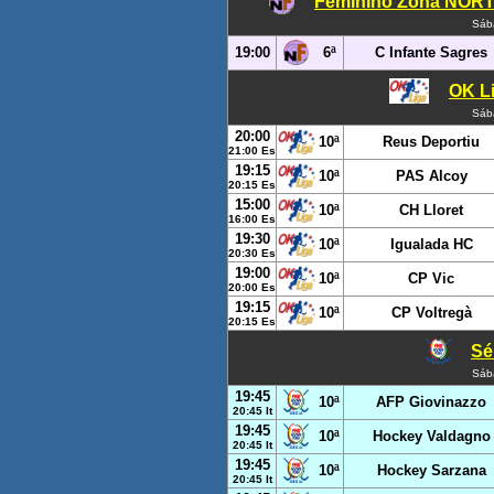
Feminino Zona NORTE
Sáb
19:00
6ª
C Infante Sagres
OK Li
Sáb
20:00
10ª
Reus Deportiu
21:00 Es
19:15
10ª
PAS Alcoy
20:15 Es
15:00
10ª
CH Lloret
16:00 Es
19:30
10ª
Igualada HC
20:30 Es
19:00
10ª
CP Vic
20:00 Es
19:15
10ª
CP Voltregà
20:15 Es
Sér
Sáb
19:45
10ª
AFP Giovinazzo
20:45 It
19:45
10ª
Hockey Valdagno
20:45 It
19:45
10ª
Hockey Sarzana
20:45 It