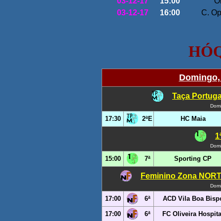
03-12-17
15:00
O
03-12-17
16:00
C. Op
HÓQUEI 
Domingo,
Taça Portuga
Domi
17:30
2ªE
HC Maia
1
Domi
15:00
7ª
Sporting CP
Feminino Zona NORTE
Domi
17:00
6ª
ACD Vila Boa Bisp
17:00
6ª
FC Oliveira Hospita