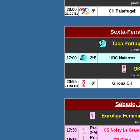
Quarta
20:00
9ª
CH Palafrugell
21:00 Es
Sexta-Feir
Taça Portug
Sexta
17:00
2ªE
UDC Nafarros
OK
Sexta
20:55
8ª
Girona CH
21:55 Es
Sábado, 
Euroliga Feminin
Sáb
Pre
17:30
CS Noisy Le Gran
2ªM
Pre
18:15
CP Gijón