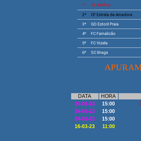
1º
SL
Benfica
2º
CF
Estrela da Amadora
3º
GD
Estoril Praia
4º
FC Famalicão
5º
FC Vizela
6º
SC Braga
APURAM
DATA
HORA
24-01-23
15:00
24-01-23
15:00
24-01-23
15:00
16-03-23
11:00