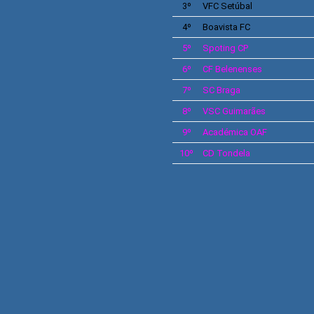
3º
VFC
Setúbal
4º
Boavista FC
5º
Spoting CP
6º
CF Belenenses
7º
SC Braga
8º
VSC Guimarães
9º
Académica OAF
10º
CD Tondela