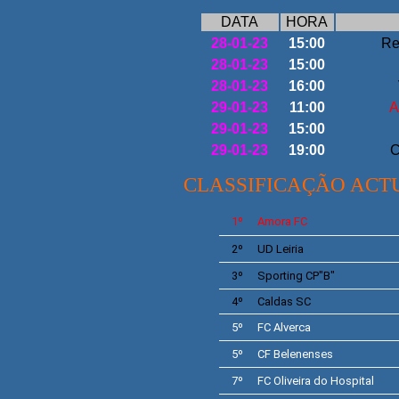
DATA
HORA
28-01-23
15:00
Re
28-01-23
15:00
28-01-23
16:00
29-01-23
11:00
A
29-01-23
15:00
29-01-23
19:00
C
CLASSIFICAÇÃO ACT
1º
Amora FC
2º
UD Leiria
3º
Sporting
CP"B"
4º
Caldas SC
5º
FC Alverca
5º
CF
Belenenses
7º
FC Oliveira do Hospital