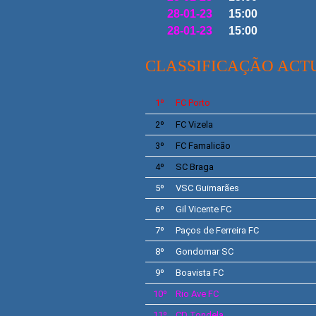
28-01-23
15:00
28-01-23
15:00
CLASSIFICAÇÃO ACT
1º
FC Porto
2º
FC Vizela
3º
FC Famalicão
4º
SC Braga
5º
VSC
Guimarães
6º
Gil Vicente
FC
7º
Paços de Ferreira
FC
8º
Gondomar SC
9º
Boavista
FC
10º
Rio Ave
FC
11º
CD Tondela