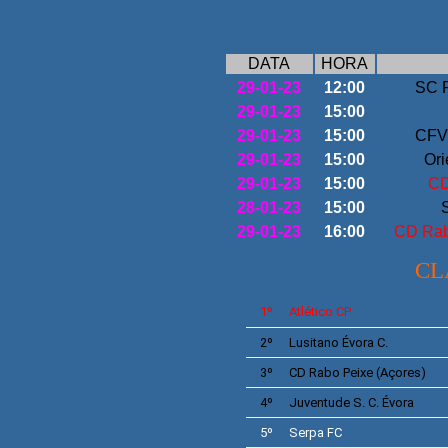
DATA
HORA
29-01-23
12:00
SC P
29-01-23
15:00
29-01-23
15:00
CFV 
29-01-23
15:00
Ori
29-01-23
15:00
CD
28-01-23
15:00
29-01-23
16:00
CD Rab
CL
1º
Atlético CP
2º
Lusitano Évora
C.
3º
CD
Rabo Peixe
(Açores)
4º
Juventude S. C. Évora
5º
Serpa
FC