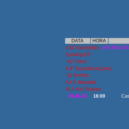
DATA
HORA
VSC Guimarães
- APURADOS
Sporting CP
VC Viana
AJF Bastardo (Açores)
SL Benfica
AA S. Mamede
ALA Nun´Alvares
29-01-23
16:00
Cas