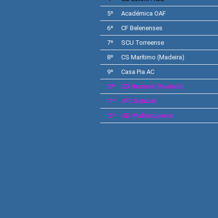
5º
Académica OAF
6º
CF
Belenenses
7º
SCU
Torreense
8º
CS
Marítimo
(Madeira)
9º
Casa Pia AC
10º
CD
Nacional
(Madeira)
11º
VFC
Setúbal
12º
UD
Vilafranquense