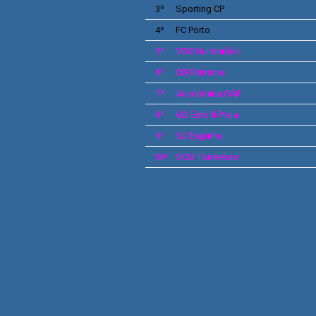
3º
Sporting
CP
4º
FC
Porto
5º
VSC
Guimarães
6º
CD
Feirense
7º
Académica OAF
8º
GD
Estoril Praia
9º
SC
Espinho
10º
SCU
Torreense