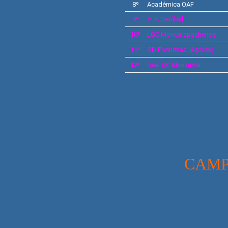
8º
Académica OAF
9º
VFC
Setúbal
10º
LGC
Moncarapachense
11º
GD
Fontinhas
(Açores)
12º
Real SC
Massamá
CAMP