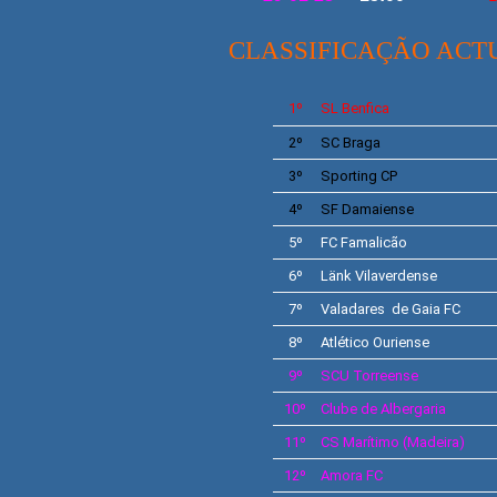
CLASSIFICAÇÃO ACT
1º
SL
Benfica
2º
SC
Braga
3º
Sporting
CP
4º
SF
Damaiense
5º
FC Famalicão
6º
Länk Vilaverdense
7º
Valadares de Gaia
FC
8º
Atlético Ouriense
9º
SCU
Torreense
10º
Clube de Albergaria
11º
CS
Marítimo
(Madeira)
12º
Amora FC