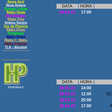
DATA
HORA
29-01-23
17:00
DATA
HORA
26-01-23
14:00
26-01-23
11:00
SC 
26-01-23
20:00
26-01-23
17:00
A