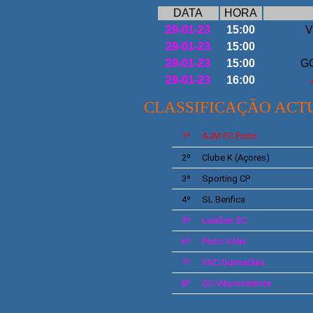
DATA
HORA
29-01-23
15:00
V
29-01-23
15:00
29-01-23
15:00
GC
29-01-23
16:00
CLASSIFICAÇÃO ACT
1º
AJM
FC Porto
2º
Clube K
(Açores)
3º
Sporting
CP
4º
SL
Benfica
5º
Leixões
SC
6º
Porto Vólei
7º
VSC
Guimarães
8º
GC
Vilacondense