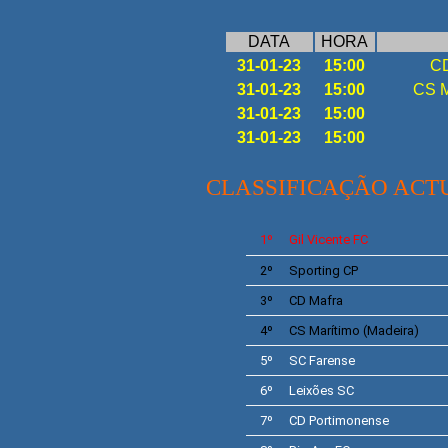
DATA
HORA
31-01-23
15:00
CD
31-01-23
15:00
CS M
31-01-23
15:00
31-01-23
15:00
CLASSIFICAÇÃO ACT
1º
Gil Vicente
FC
2º
Sporting
CP
3º
CD Mafra
4º
CS
Marítimo
(Madeira)
5º
SC
Farense
6º
Leixões
SC
7º
CD
Portimonense