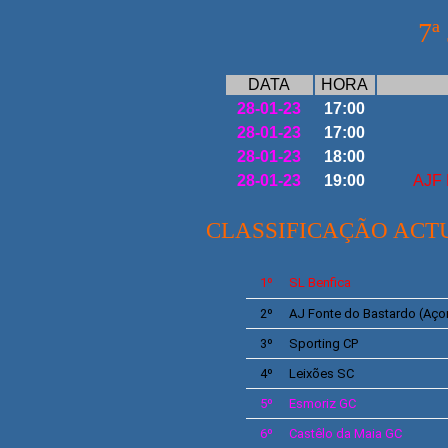
7ª
DATA
HORA
28-01-23
17:00
28-01-23
17:00
28-01-23
18:00
28-01-23
19:00
AJF 
CLASSIFICAÇÃO ACT
1º
SL
Benfica
2º
AJ
Fonte do Bastardo
(Aço
3º
Sporting
CP
4º
Leixões
SC
5º
Esmoriz
GC
6º
Castêlo da Maia
GC