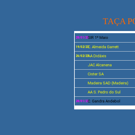
TAÇA P
SIR 1º Maio
28/01/23
C.
Almeida Garrett
19
/02/23
AA Didáxis
26/02/23
JAC Alcanena
Cister SA
Madeira SAD
(Madeira)
AA S. Pedro do Sul
C. Gandra Andebol
28/01/23