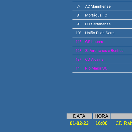
7º
AC
Marinhense
8º
Mortágua FC
9º
CD
Sertanense
10º
União D. da Serra
11º
GS
Loures
12º
S.
Arronches e Benfica
13º
CD
Alcains
14º
Rio Maior SC
DATA
HORA
01-02-23
16:00
CD Rab