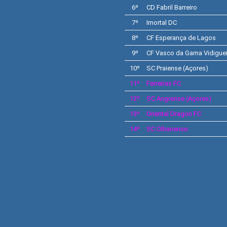
6º
CD
Fabril Barreiro
7º
Imortal DC
8º
CF
Esperança de Lagos
9º
CF
Vasco da Gama Vidiguei
10º
SC Praiense
(Açores)
11º
Ferreiras
FC
12º
SC
Angrense
(Açores)
13º
Oriental Dragon FC
14º
SC
Olhanense