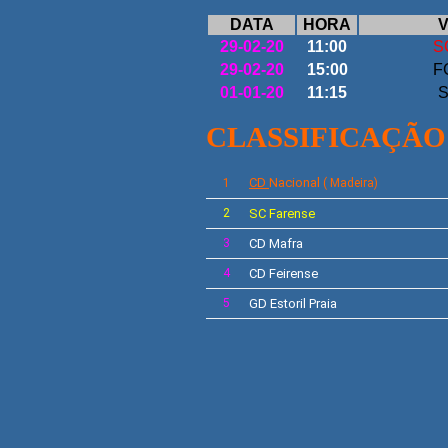
DATA
HORA
V
29-02-20
11:00
S
29-02-20
15:00
F
01-01-20
11:15
S
CLASSIFICAÇÃO
CD
Nacional
1
( Madeira)
2
SC
Farense
3
CD Mafra
4
CD
Feirense
5
GD
Estoril Praia