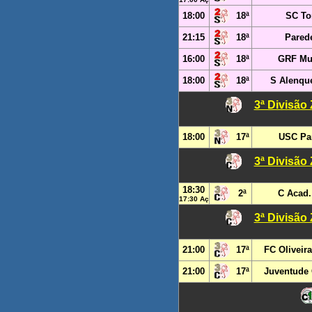
18:00
18ª
SC T
21:15
18ª
Pared
16:00
18ª
GRF Mu
18:00
18ª
S Alenque
3ª Divisão
18:00
17ª
USC Pa
3ª Divisão
18:30
2ª
C Acad.
17:30 Aç
3ª Divisão
21:00
17ª
FC Oliveira
21:00
17ª
Juventude 