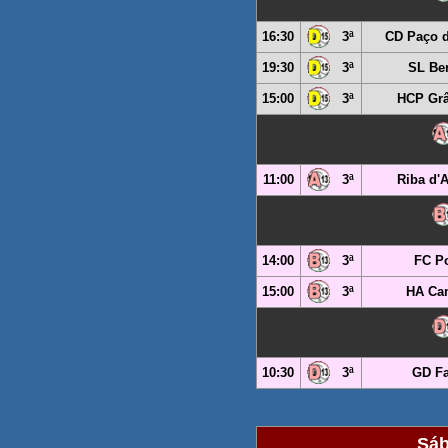
16:30
3ª
CD Paço d
19:30
3ª
SL Ben
15:00
3ª
HCP Gr
11:00
3ª
Riba d'
14:00
3ª
FC Po
15:00
3ª
HA Ca
10:30
3ª
GD Fa
Sáb