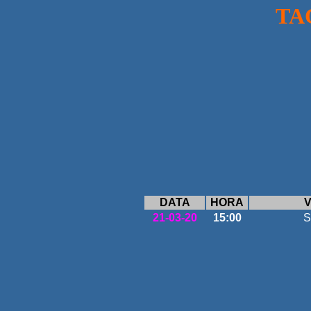
TAÇA DA 
DATA
HORA
V
21-03-20
15:00
S
ANDEB