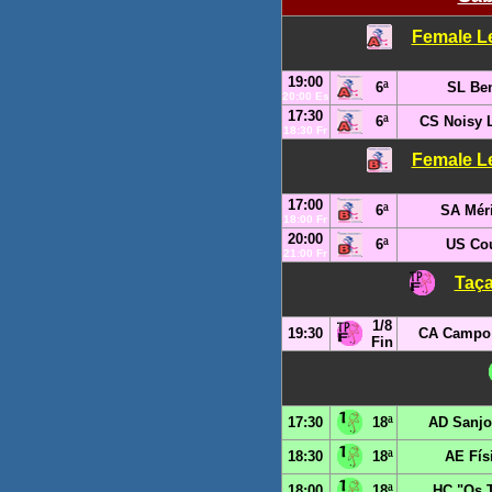
Female Le
19:00
6ª
SL Ben
20:00 Es
17:30
6ª
CS Noisy 
18:30 Fr
Female Le
17:00
6ª
SA Mér
18:00 Fr
20:00
6ª
US Cou
21:00 Fr
Taça
1/8
19:30
CA Campo 
Fin
17:30
18ª
AD Sanjo
18:30
18ª
AE Fís
18:00
18ª
HC "Os T