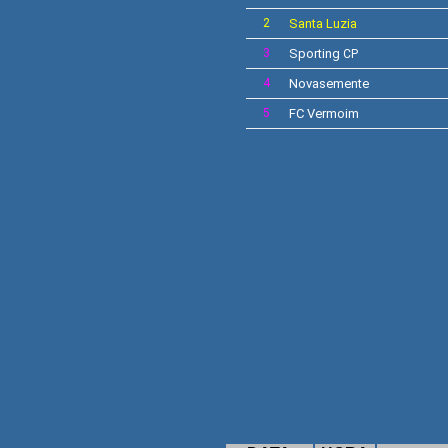
2
Santa Luzia
3
Sporting
CP
4
Novasemente
5
FC Vermoim
LIGA 