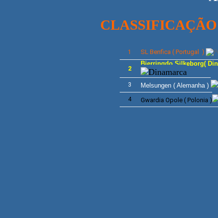
CLASSIFICAÇÃO
SL Benfica ( Portugal )
1
Bjerringdo Silkeborg( Di
2
3
Melsungen
( Alemanha )
4
Gwardia Opole ( Polonia )