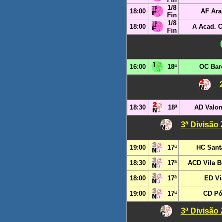
1/8
18:00
AF Ara
Fin
1/8
18:00
A Acad. 
Fin
16:00
18ª
OC Bar
18:30
18ª
AD Valon
3ª Divisão
19:00
17ª
HC Sant
18:30
17ª
ACD Vila B
18:00
17ª
ED Vi
19:00
17ª
CD P
3ª Divisão