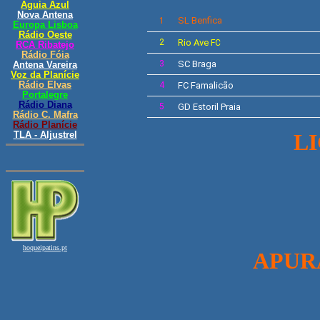
SL
Benfica
1
2
Rio Ave
FC
3
SC Braga
4
FC Famalicão
5
GD
Estoril Praia
L
APUR