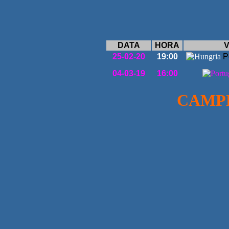
DATA
HORA
V
25-02-20
19:00
P
04-03-19
16:00
CAMP