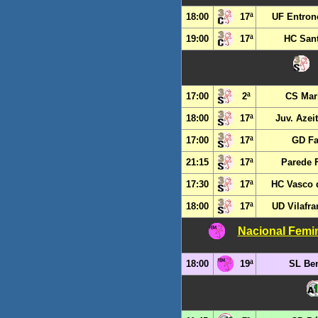
18:00
17ª
UF Entron
19:00
17ª
HC San
17:00
2ª
CS Mar
18:00
17ª
Juv. Azei
17:00
17ª
GD Fa
21:15
17ª
Parede 
17:30
17ª
HC Vasco 
18:00
17ª
UD Vilafr
Nacional Femin
18:00
19ª
SL Ben