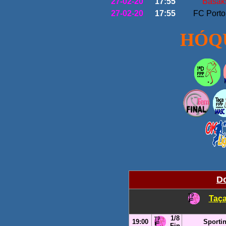
27-02-20
17:55
Basak
27-02-20
17:55
FC Port
HÓQU
Do
Taça
1/8
19:00
Sporti
Fin