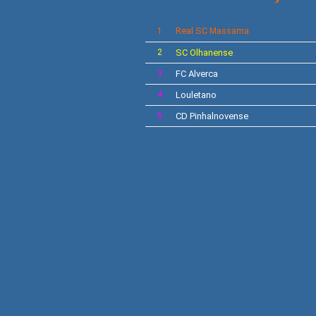
Real SC
1
Massama
2
SC
Olhanense
3
FC Alverca
4
Louletano
5
CD
Pinhalnovense