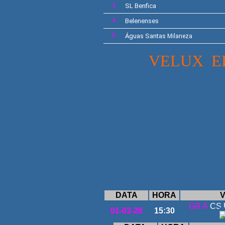
3
SL
Benfica
4
Belenenses
5
Águas Santas
Milaneza
VELUX
E
DATA
HORA
V
GR A
CS 
01-03-20
15:30