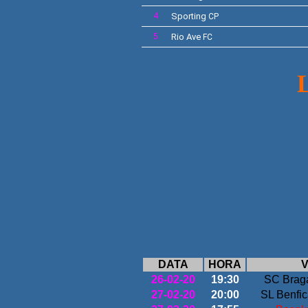
4
Sporting
CP
5
Rio Ave
FC
DATA
HORA
V
26-02-20
19:30
SC Bra
27-02-20
20:00
SL Benfi