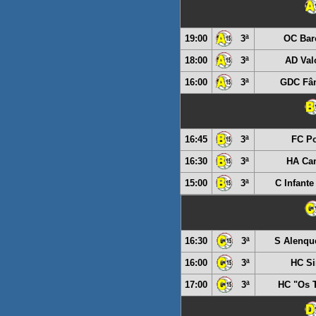
19:00
3ª
OC Bar
18:00
3ª
AD Val
16:00
3ª
GDC Fân
16:45
3ª
FC Po
16:30
3ª
HA Ca
15:00
3ª
C Infante
16:30
3ª
S Alenque
16:00
3ª
HC Si
17:00
3ª
HC "Os T