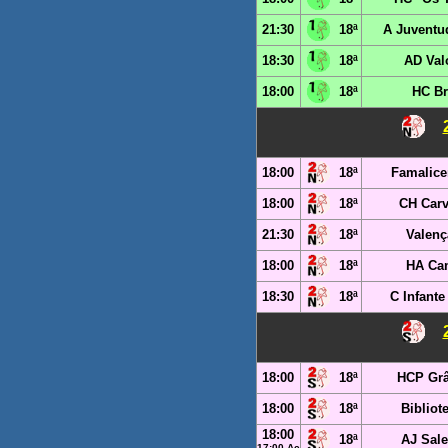
21:30
18ª
A Juventu
18:30
18ª
AD Val
18:00
18ª
HC Br
18:00
18ª
Famalice
18:00
18ª
CH Carv
21:30
18ª
Valenç
18:00
18ª
HA Ca
18:30
18ª
C Infante
18:00
18ª
HCP Grâ
18:00
18ª
Bibliot
18:00
18ª
AJ Sale
17:00 Aç