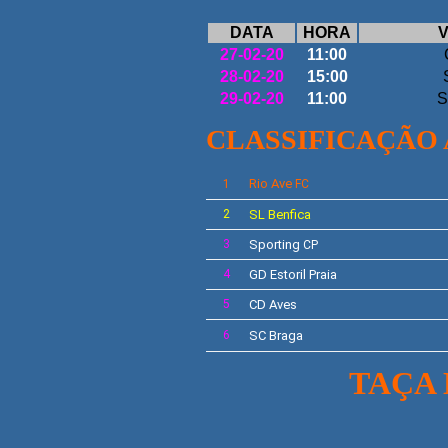
DATA
HORA
V
27-02-20
11:00
28-02-20
15:00
S
29-02-20
11:00
S
CLASSIFICAÇÃO
Rio Ave
1
FC
2
SL
Benfica
3
Sporting
CP
4
GD
Estoril Praia
5
CD Aves
6
SC Braga
TAÇA DA L