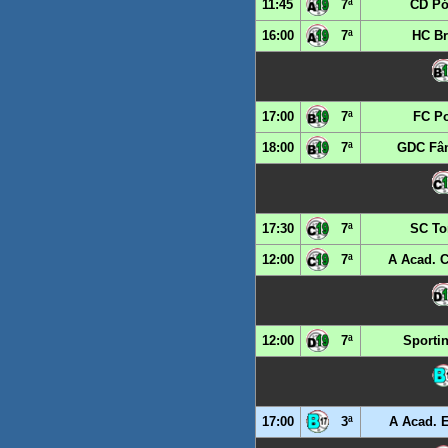
11:45
7ª
CD P
16:00
7ª
HC Br
17:00
7ª
FC Po
18:00
7ª
GDC Fân
17:30
7ª
SC T
12:00
7ª
A Acad. 
12:00
7ª
Sporti
17:00
3ª
A Acad. 