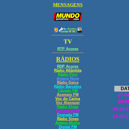
DA
27-0
28-0
29-04-1
27-04-1