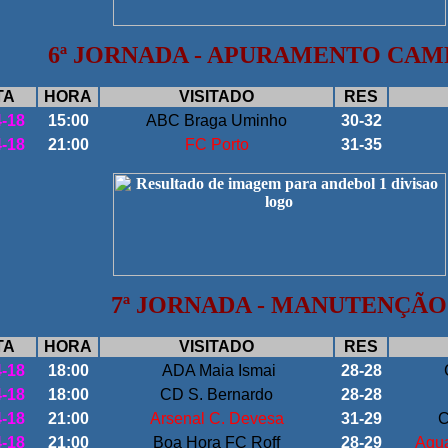
6
ª JORNADA - APURAMENTO CA
TA
HORA
VISITADO
RES
4-18
15:00
ABC Braga Uminho
30-32
4-18
21:00
FC Porto
31-35
7ª JORNADA -
MANUTENÇÃO
TA
HORA
VISITADO
RES
4-18
18:00
ADA Maia Ismai
28-28
4-18
18:00
CD S. Bernardo
28-28
4-18
21:00
Arsenal C. Devesa
31-29
C
4-18
21:00
Boa Hora FC Roff
28-29
Agua