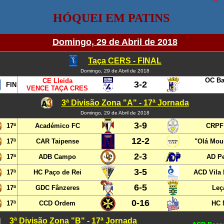
HÓQUEI EM PATINS
Domingo, 29 de Abril de 2018
Taça CERS - FINAL
Domingo, 29 de Abril de 2018
OC Ba
CE Lleida
3-2
FIN
VENCE TAÇA CRES
3ª Divisão Zona "A" - 17ª Jornada
Domingo, 29 de Abril de 2018
3-9
17ª
Académico FC
CRPF
12-2
17ª
CAR Taipense
"Olá Mou
2-3
17ª
ADB Campo
AD Pe
3-5
17ª
HC Paço de Rei
ACD Vila
6-5
17ª
GDC Fânzeres
Leç
0-16
17ª
CCD Ordem
HC 
3ª Divisão Zona "B" - 17ª Jornada