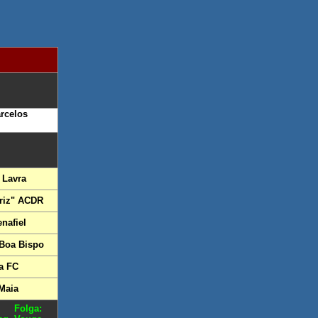
rcelos
 Lavra
riz" ACDR
nafiel
 Boa Bispo
a FC
Maia
Folga: