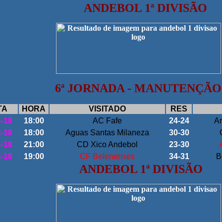
ANDEBOL 1ª DIVISÃO
6
ª JORNADA -
MANUTENÇÃO
TA
HORA
VISITADO
RES
4-18
18:00
AC Fafe
24-24
Ar
4-18
18:00
Aguas Santas Milaneza
30-30
4-18
21:00
CD Xico Andebol
23-30
4-18
19:00
CF Belenenses
34-31
B
ANDEBOL 1ª DIVISÃO