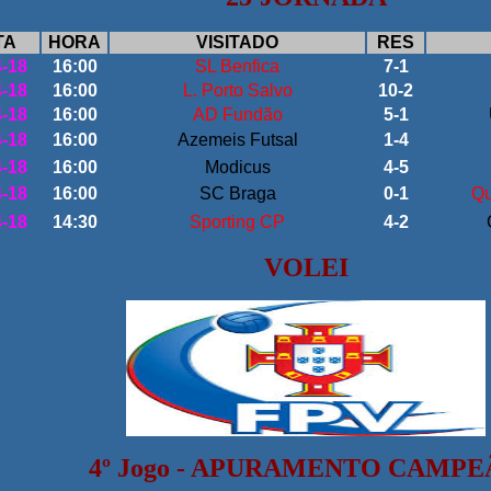
TA
HORA
VISITADO
RES
4-18
16:00
SL Benfica
7-1
4-18
16:00
L. Porto Salvo
10-2
4-18
16:00
AD Fundão
5-1
4-18
16:00
Azemeis Futsal
1-4
4-18
16:00
Modicus
4-5
4-18
16:00
SC Braga
0-1
Qu
4-18
14:30
Sporting CP
4-2
VOLEI
4º Jogo - APURAMENTO CAMP