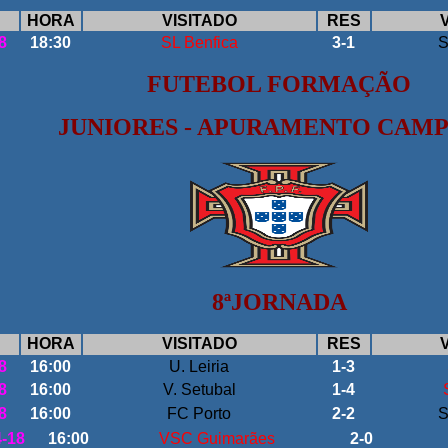
HORA
VISITADO
RES
8
18:30
SL Benfica
3-1
S
FUTEBOL FORMAÇÃO
JUNIORES - APURAMENTO CAM
8ªJORNADA
HORA
VISITADO
RES
8
16:00
U. Leiria
1-3
8
16:00
V. Setubal
1-4
8
16:00
FC Porto
2-2
S
4-18
16:00
VSC Guimarães
2-0