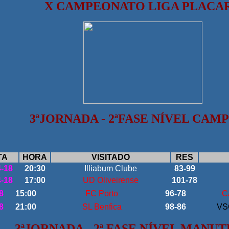
X CAMPEONATO LIGA PLACA
3
ª
JORNADA - 2ªFASE NÍVEL CAM
TA
HORA
VISITADO
RES
4-18
20:30
Illiabum Clube
83-99
4-18
17:00
UD Oliveirense
101-78
8
15:00
FC Porto
96-78
C
8
21:00
SL Benfica
98-86
VS
3
ª
JORNADA - 2ª FASE NÍVEL MANU