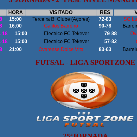
HORA
VISITADO
RES
8
15:00
Terceira B. Clube (Açores)
72-83
SC Lu
8
16:00
Galitos Barreiro
90-78
Barrei
4-18
15:00
Electrico FC Tekever
79-88
Ov
4-18
15:00
Electrico FC Tekever
57-82
8
21:00
Ovarense Dolce Vita
83-63
Barrei
FUTSAL - LIGA SPORTZONE
25ªJORNADA