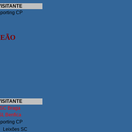
VISITANTE
porting CP
PEÃO
VISITANTE
SC Braga
SL Benfica
porting CP
Leixões SC