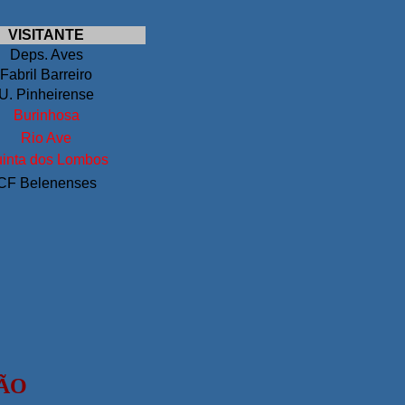
VISITANTE
Deps. Aves
Fabril Barreiro
U. Pinheirense
Burinhosa
Rio Ave
inta dos Lombos
CF Belenenses
EÃO