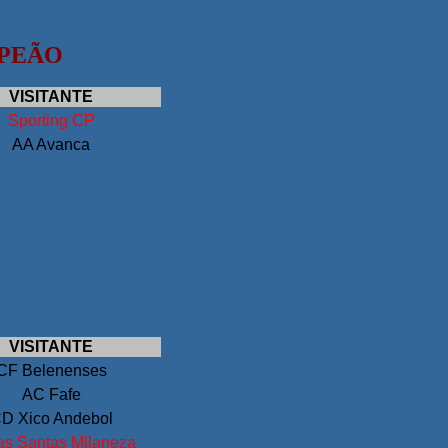
MPEÃO
VISITANTE
Sporting CP
AA Avanca
VISITANTE
CF Belenenses
AC Fafe
D Xico Andebol
s Santas Milaneza