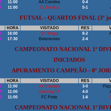
7
11:00
AA Coimbra
0-4
7
11:00
SL Benfica
5-1
FUTSAL - QUARTOS FINAL (3º jo
HORA
VISITADO
RES
7
16:00
SC Braga
8-2
7
17:30
Belenenses
2-4
CAMPEONATO NACIONAL 1ª DIV
INICIADOS
APURAMENTO CAMPEÃO - 8ª JO
HORA
VISITADO
RES
7
11:00
AA Coimbra
3-0
Paço
7
11:00
Sporting CP
4-0
7
11:00
FC Porto
1-6
CAMPEONATO NACIONAL 1ª DIV