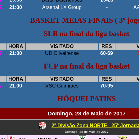
7
21:00
Arsenal LX Group
-
AA
BASKET MEIAS FINAIS ( 3º jog
SLB na final da liga basket
HORA
VISITADO
RES
7
21:00
UD Oliveirense
60-69
FCP na final da liga basket
HORA
VISITADO
RES
7
21:00
VSC Guimrães
70-95
HÓQUEI PATINS
Domingo, 28 de Maio de 2017
2ª Divisão Zona NORTE - 25ª Jornad
Domingo, 28 de Maio de 2017