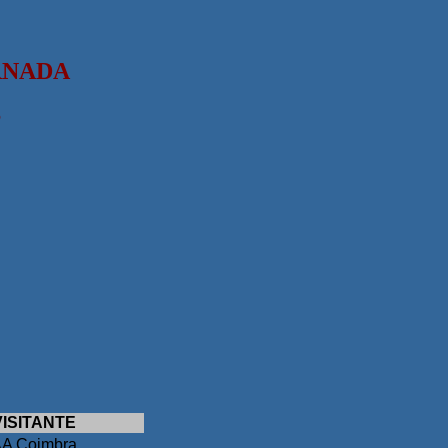
RNADA
S
VISITANTE
A
A Coimbra