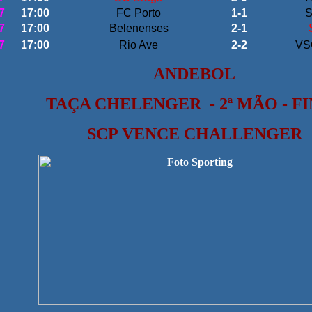
7
17:00
FC Porto
1-1
S
7
17:00
Belenenses
2-1
7
17:00
Rio Ave
2-2
VS
ANDEBOL
TAÇA CHELENGER
- 2ª MÃO - F
SCP VENCE CHALLENGER