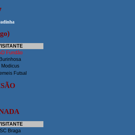
7
go)
VISITANTE
AD Fundão
Burinhosa
Modicus
emeis Futsal
ISÃO
RNADA
VISITANTE
SC Braga