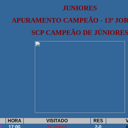
JUNIORES
APURAMENTO CAMPEÃO - 13ª JO
SCP CAMPEÃO DE JÚNIORE
HORA
VISITADO
RES
7
17:00
SC Braga
2-0