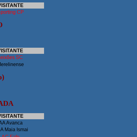
VISITANTE
porting CP
O
VISITANTE
Leixões SC
erelinense
o)
NADA
VISITANTE
AA Avanca
A Maia Ismai
AC Fafe