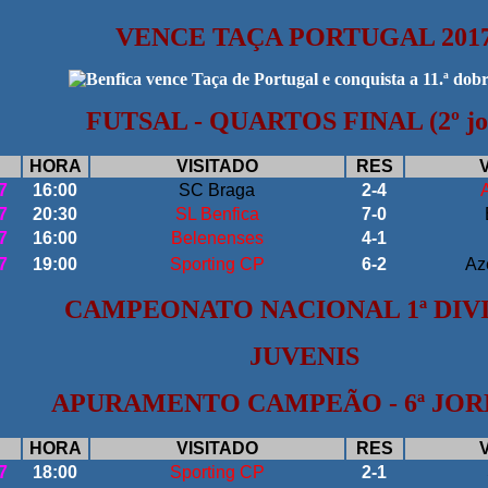
VENCE TAÇA PORTUGAL 201
FUTSAL - QUARTOS FINAL (2º jo
HORA
VISITADO
RES
7
16:00
SC Braga
2-4
7
20:30
SL Benfica
7-0
7
16:00
Belenenses
4-1
7
19:00
Sporting CP
6-2
Az
CAMPEONATO NACIONAL 1ª DIV
JUVENIS
APURAMENTO CAMPEÃO - 6ª JO
HORA
VISITADO
RES
7
18:00
Sporting CP
2-1