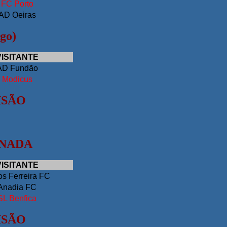
FC Porto
AD Oeiras
go)
VISITANTE
AD Fundão
Modicus
ISÃO
RNADA
VISITANTE
s Ferreira FC
Anadia FC
SL Benfica
ISÃO