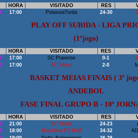
HORA
VISITADO
RES
7
17:00
PotassiaT
urda
24-30
S
PLAY OFF SUBIDA - LIGA PRI
(1ºjogo)
HORA
VISITADO
RES
7
17:00
SC Praiense
0-1
7
17:00
AC Viseu
2-0
M
BASKET MEIAS FINAIS ( 3º jog
ANDEBOL
FASE FINAL GRUPO B - 10ª JOR
HORA
VISITADO
RES
7
21:00
SC Horta
24-23
7
18:00
Boa Hora FC Roff
34-32
AD
7
19:00
Delta Belenenses
26-28