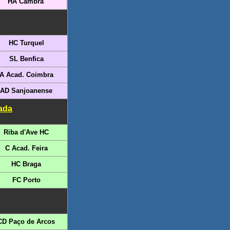
HA Cambra
HC Turquel
SL Benfica
A Acad. Coimbra
AD Sanjoanense
ada
Riba d'Ave HC
C Acad. Feira
HC Braga
FC Porto
CD Paço de Arcos