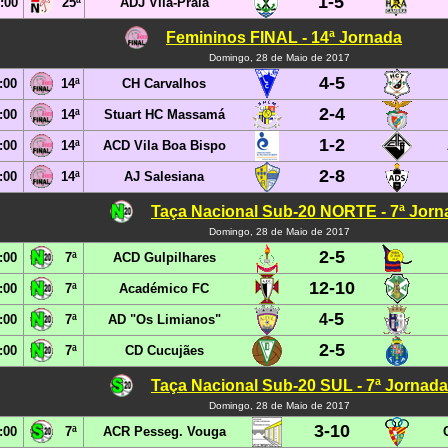
1-5
:00
25ª
ADJ Vila-Praia
Femininos FINAL - 14ª Jornada
Domingo, 28 de Maio de 2017
4-5
:00
14ª
CH Carvalhos
2-4
:00
14ª
Stuart HC Massamá
1
-2
:00
14ª
ACD Vila Boa Bispo
2
-8
:00
14ª
AJ Salesiana
Taça Nacional Sub-20 NORTE - 7ª Jorn
Domingo, 28 de Maio de 2017
2-5
:00
7ª
ACD Gulpilhares
12-10
:00
7ª
Académico FC
-5
4
:00
7ª
AD "Os Limianos"
2-5
:00
7ª
CD Cucujães
Taça Nacional Sub-20 SUL - 7ª Jornada
Domingo, 28 de Maio de 2017
3-10
:00
7ª
ACR Pesseg. Vouga