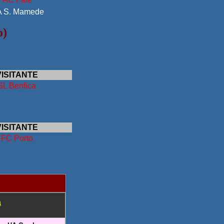
 S. Mamede
o)
VISITANTE
SL Benfica
VISITANTE
FC Porto
a