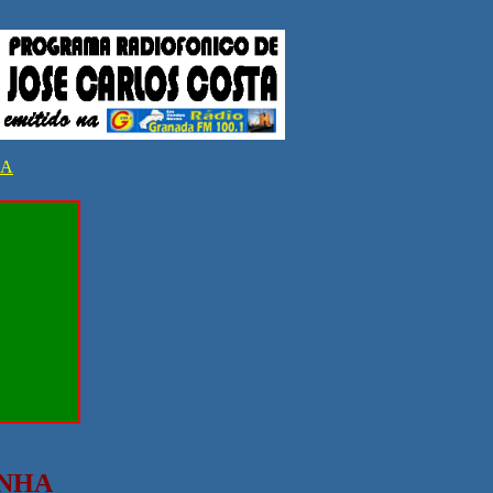
DA
INHA