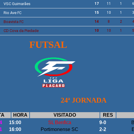
VSC Guimarães
17
11
1
Rio Ave
15
10
1
FC
Boavista
14
8
2
FC
CD Cova da Piedade
10
10
1
UTSAL
24ª JORNADA
TA
HORA
VISITADO
RES
4
15:00
SL Benfica
9-0
B
1
16:00
Portimonense SC
2-2
E