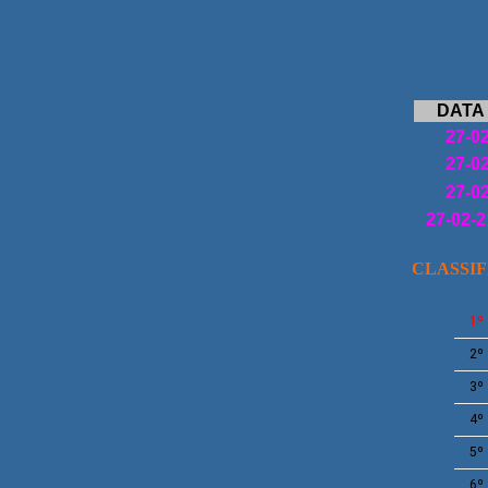
6
DATA
27-0
27-0
27-0
27-02-2
CLASSI
1º
2º
3º
4º
5º
6º