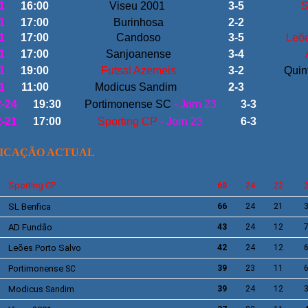
1
16:00
Viseu 2001
3-5
S
1
17:00
Burinhosa
2-2
1
17:00
Candoso
3-5
Leõe
1
17:00
Sanjoanense
3-4
A
1
19:00
Futsal Azemeis
3-2
Quin
1
11:00
Modicus Sandim
2-3
2-24
19:30
Portimonense SC
- Jorn 23
3-3
2-21
17:00
Sporting CP
- Jorn 23
6-3
FICAÇÃO ACTUAL
Sporting
CP
68
24
22
SL
Benfica
66
24
21
AD
Fundão
43
24
12
Leões Porto Salvo
42
24
12
Portimonense
39
23
11
SC
Modicus
39
24
12
Sandim