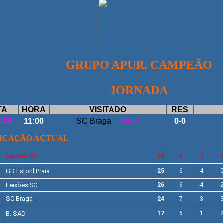
GRUPO APUR. CAMPEÃO
JORNADA
TA
HORA
VISITADO
RES
2-21
11:00
SC Braga
- Jorn 1
0-0
FICAÇÃO ACTUAL
Leixões
SC
26
6
4
GD
Estoril Praia
25
6
4
Leixões
26
6
4
SC
SC Braga
24
7
3
B. SAD
17
6
1