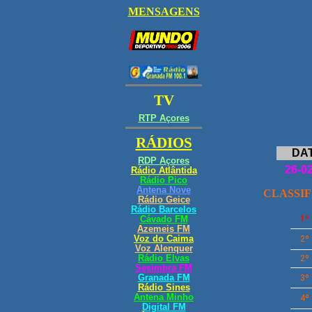
DA
26-0
CLASSI
1º
2º
2º
3º
4º