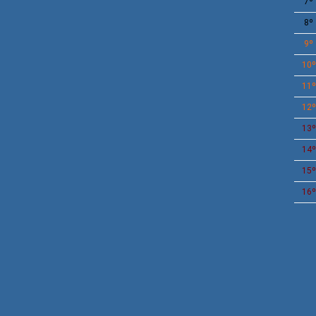
7º
8º
9º
10º
11º
12º
13º
14º
15º
16º