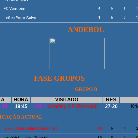
FC Vermoim
4
6
1
Leões Porto Salvo
1
6
0
ANDEBOL
SE GRUPOS
GRUPO B
TA
HORA
VISITADO
RES
2-21
19:45
GR B
Sporting CP (Portugal)
27-26
Kri
FICAÇÃO ACTUAL
Fuchse Berlin
(Alemanha )
10
6
4
Kristianstad
(Suécia)
10
8
5