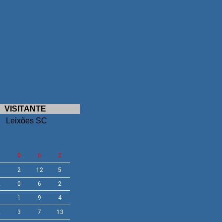
VISITANTE
Leixões SC
2
0
6
2
0
2
12
5
2
0
6
2
3
1
9
4
2
3
7
13