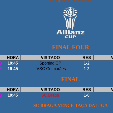
FINAL FOUR
HORA
VISITADO
RES
0
19:45
Sporting CP
1-2
0
19:45
VSC Guimarães
1-2
FINAL
HORA
VISITADO
RES
0
19:45
SC Braga
1-0
SC BRAGA VENCE TAÇA DA LIGA