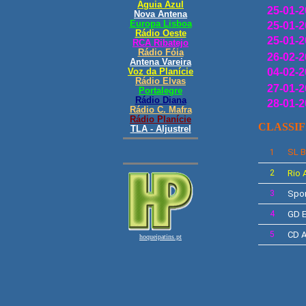
25-01-2
25-01-2
25-01-2
26-02-2
04-02-2
27-01-2
28-01-2
CLASSI
SL
B
1
2
Rio 
3
Spor
4
GD
E
5
CD A