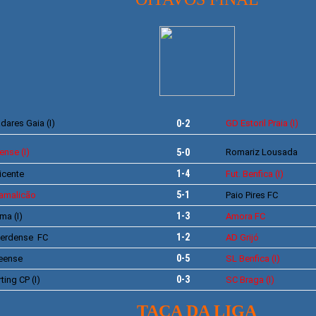
dares Gaia (I)
0-2
GD Estoril Praia (I)
ense (I)
5-0
Romariz Lousada
1-4
Vicente
Fut. Benfica (I)
5-1
amalicão
Paio Pires FC
1-3
ma (I)
Amora FC
1-2
verdense FC
AD Grijó
0-5
eense
SL Benfica (I)
0-3
ting CP (I)
SC Braga (I)
TAÇA DA LIGA