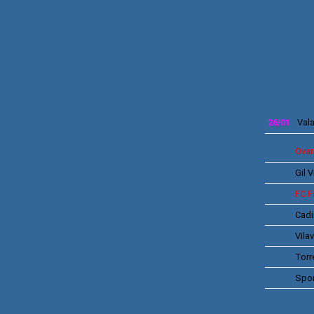
Vala
26/01
Ovar
Gil 
FC F
Cadi
Vila
Torr
Spor