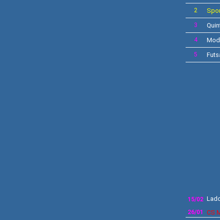
2
Spor
3
Quin
4
Mod
5
Futs
Lado
15/02
26/01
CS
M