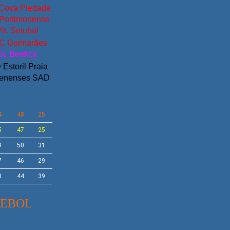
Cova Piedade
Portimonense
it. Setubal
C Guimarães
SL Benfica
Estoril Praia
enenses SAD
4
48
25
5
47
25
9
50
31
7
46
29
8
44
39
TEBOL