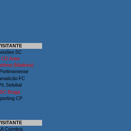
VISITANTE
Leixões SC
CD Aves
itimo (Madeira)
Portimonense
malicão FC
it. Setubal
SC Braga
porting CP
VISITANTE
A Coimbra