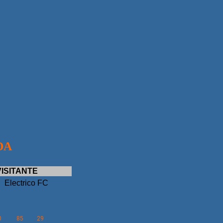
DA
VISITANTE
Electrico FC
0
85
29