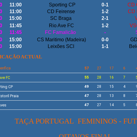
0
11:00
Sporting CP
0-1
CD 
0
11:00
CD Feirense
1-2
CD 
0
15:00
SC Braga
2-1
V
0
11:45
Rio Ave FC
1-2
VS
0
11:45
FC Famalicão
-
0
15:00
CS Maritimo (Madeira)
0-0
GD 
0
15:00
Leixões SCl
1-1
Bel
FICAÇÃO ACTUAL
enfica
57
27
17
6
Ave
55
28
16
7
FC
ting
49
28
15
4
CP
storil Praia
47
28
13
8
ves
47
27
14
5
TAÇA PORTUGAL FEMININOS - FU
OITAVOS FINAL