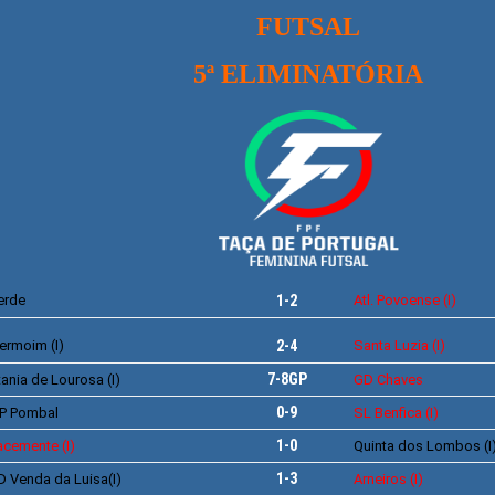
FUTSAL
5ª ELIMINATÓRIA
erde
1-2
Atl. Povoense (I)
ermoim (I)
2-4
Santa Luzia (I)
7-8GP
tania de Lourosa (I)
GD Chaves
0-9
P Pombal
SL Benfica (I)
1-0
cemente (I)
Quinta dos Lombos (I
1-3
 Venda da Luisa(I)
Arneiros (I)