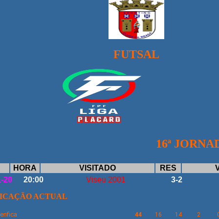
FUTSAL
16ª JORNA
HORA
VISITADO
RES
1-20
20:00
Viseu 2001
3-2
FICAÇÃO ACTUAL
enfica
44
16
14
2