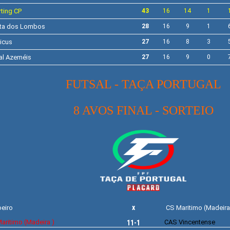
ting
CP
43
16
14
1
ta dos Lombos
28
16
9
1
icus
27
16
8
3
al Azeméis
27
16
9
0
FUTSAL - TAÇA PORTUGAL
8 AVOS FINAL - SORTEIO
x
eiro
CS Maritimo (Madeira
aritimo (Madeira )
CAS Vincentense
11-1