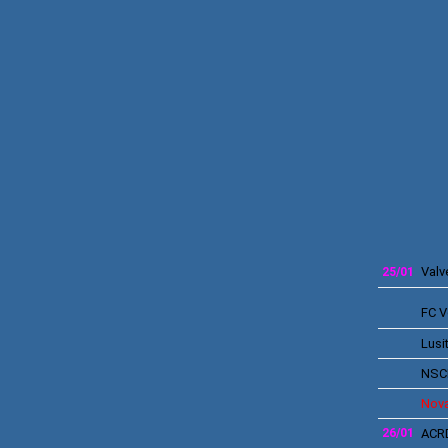
Valv
25/01
FC V
Lusi
NSC
Nova
26/01
ACRD