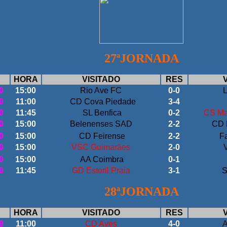
27ªJORNADA
HORA
VISITADO
RES
0
15:00
Rio Ave FC
0-0
0
11:00
CD Cova Piedade
3-4
0
11:45
SL Benfica
0-2
CS Mar
0
15:00
Belenenses SAD
2-2
CD 
0
15:00
CD Feirense
2-2
Fa
0
15:00
VSC Guimarães
2-0
V
0
15:00
AA Coimbra
0-1
0
11:45
GD Estoril Praia
3-1
S
28ªJORNADA
HORA
VISITADO
RES
9
11:00
CD Aves
4-0
A