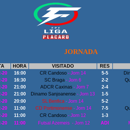
JORNADA
TA
HORA
VISITADO
RES
2-20
16:00
CR Candoso
- Jorn 14
5-5
Di
2-20
16:30
SC Braga
- Jorn 6
2-2
Qu
2-20
21:00
ADCR Caxinas
- Jorn 7
2-4
2-20
21:00
Dinamo Sanjoanense
- Jorn 13
1-5
2-20
20:00
SL Benfica
- Jorn 14
5-2
2-20
11:00
CD Portimonense
- Jorn 14
7-5
Qu
2-20
11:00
CR Candoso
- Jorn 12
1-3
2-20
11:00
Futsal Azemeis - Jorn 12
ADI
M