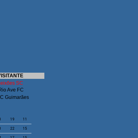
VISITANTE
Leixões SC
Rio Ave FC
C Guimarães
3
19
11
3
22
15
4
17
15