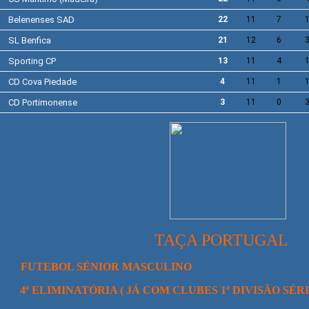
Belenenses SAD
22
11
7
SL
Benfica
21
12
6
Sporting
CP
13
11
4
CD Cova Piedade
4
11
1
CD
Portimonense
3
11
0
TAÇA PORTUGAL
BOL SÉNIOR MASCULINO
4ª ELIMINATÓRIA ( JÁ COM CLUBES 1ª DIVISÃO SÉRIES