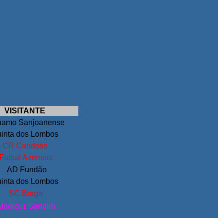
VISITANTE
namo Sanjoanense
inta dos Lombos
CR Candoso
Futsal Azemeis
AD Fundão
inta dos Lombos
SC Braga
odicus Sandim