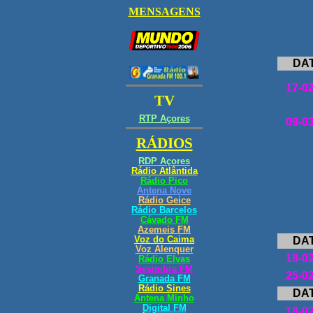
DA
17-0
09-0
DA
18-0
25-0
DA
18-0