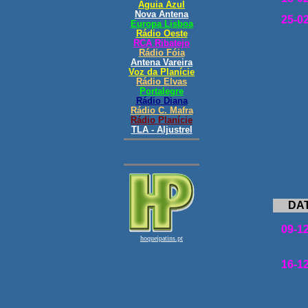
25-0
DA
09-1
16-1