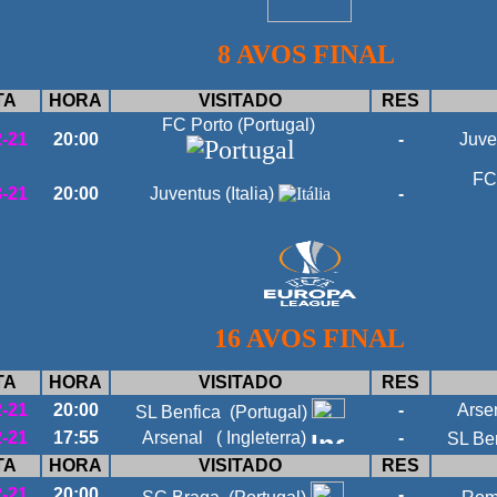
8 AVOS FINAL
TA
HORA
VISITADO
RES
FC Porto (Portugal)
2-21
20:00
-
Juven
FC 
3-21
20:00
Juventus (Italia)
-
16 AVOS FINAL
TA
HORA
VISITADO
RES
2-21
20:00
-
Arsen
SL Benfica (Portugal)
2-21
17:55
Arsenal ( Ingleterra)
-
SL Ben
TA
HORA
VISITADO
RES
2-21
20:00
-