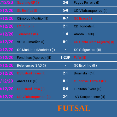
/12/20
Sporting CP (I)
3
-
0
Paços Ferreira (I)
3/12/20
5
-
0
SL Benfica (I)
UD Vilafranquense (II)
4/12/20
0-7
Olimpico Montijo (III)
SC Braga (I)
/12/20
2
-
1
FC Porto (I)
CD Tondela (I)
/12/20
1
-
0
Torreense (III)
Amora FC (III)
3/12/20
0
-
1
VSC Guimarães (I)
CD Santa Clara (Açores) (I)
/12/20
-
SC Maritimo (Madeira) (I)
SC Salgueiros (III)
/12/20
1-2GP
Fontinhas (Açores) (III)
Fafe (III)
/12/20
-
Belenenses SAD (I)
SC Espinho (III)
2/12/20
2
-
1
GS Estoril Praia (II)
Boavista FC (I)
/12/20
0
-
1
Anadia FC (III)
C.Football Estrela (III)
/12/20
5-0
GD Estoril Praia (II)
Lusitano Évora (III)
/12/20
2
-
1
UD Vilafranquense (II)
AD Sanjoanense (III)
FUTSAL