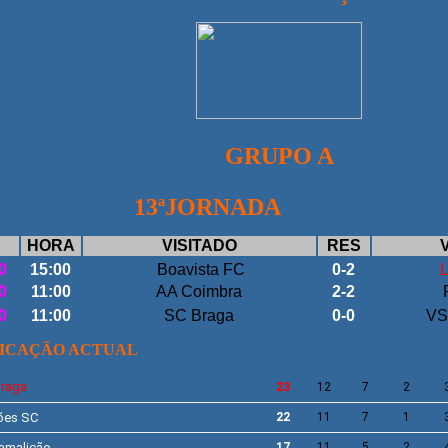
GRUPO A
ªJORNADA
HORA
VISITADO
RES
0
15:00
Boavista FC
0-2
0
11:00
AA Coimbra
2-2
0
11:00
SC Braga
0-0
VS
FICAÇÃO ACTUAL
raga
23
12
7
2
ões
SC
22
11
7
1
amalicão
17
11
5
2