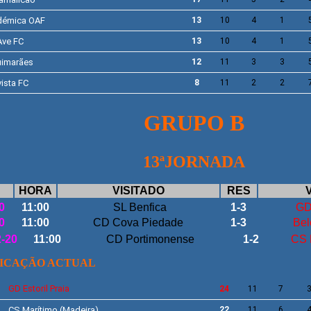
démica OAF
13
10
4
1
Ave
FC
13
10
4
1
uimarães
12
11
3
3
ista
FC
8
11
2
2
GRUPO B
13ªJORNADA
HORA
VISITADO
RES
0
11:00
SL Benfica
1-3
GD 
0
11:00
CD Cova Piedade
1-3
Bel
2-20
11:00
CD Portimonense
1-2
CS 
FICAÇÃO ACTUAL
GD
Estoril Praia
24
11
7
CS
Marítimo
(Madeira)
22
11
6