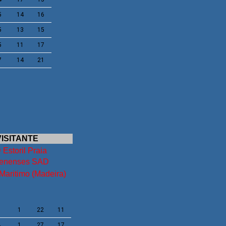
5
14
16
5
13
15
5
11
17
7
14
21
VISITANTE
Estoril Praia
enenses SAD
Maritimo (Madeira)
3
1
22
11
4
1
27
17