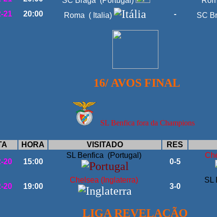
SC Braga (Portugal)
Roma
2-21
20:00
-
Roma ( Italia)
SC Br
16/ AVOS FINAL
SL Benfica fora da Champions
TA
HORA
VISITADO
RES
SL Benfica (Portugal)
Che
2-20
15:00
0-5
Chelsea (Inglaterra)
SL 
2-20
19:00
3-0
LIGA REVELAÇÃO