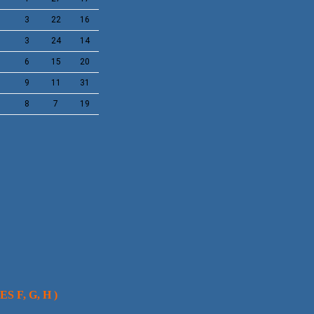
1
3
22
16
3
3
24
14
1
6
15
20
1
9
11
31
3
8
7
19
 F, G, H )