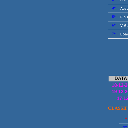
4º
Aca
5º
Rio 
6º
V. G
7º
Boav
DATA
18-12-2
19-12-2
17-1
CLASSI
1º
2º