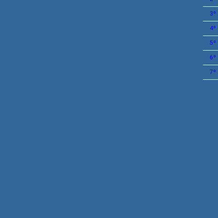
3º
4º
5º
6º
7º
FUTE