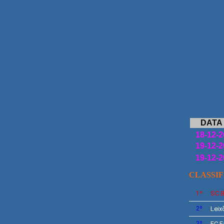
13
DATA
18-12-2
19-12-2
19-12-2
CLASSI
SC
B
1º
2º
Leix
3º
FC F