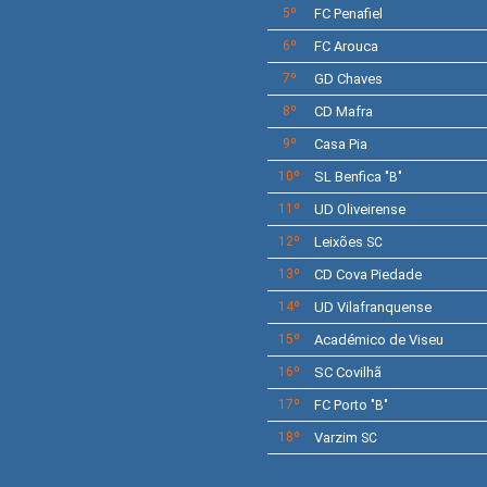
5º
FC Penafiel
6º
FC Arouca
7º
GD Chaves
8º
CD Mafra
9º
Casa Pia
10º
SL
Benfica
"B"
11º
UD Oliveirense
12º
Leixões
SC
13º
CD Cova Piedade
14º
UD
Vilafranquense
15º
Académico de Viseu
16º
SC Covilhã
17º
FC Porto
"B"
18º
Varzim
SC