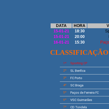
DATA
HORA
V
15-01-21
18:30
Sp
15-01-21
20:00
16-01-21
15:30
Paço
CLASSIFICAÇÃO
Sporting
1º
CP
2º
SL
Benfica
3º
FC Porto
4º
SC Braga
5º
Paços de Ferreira
FC
6º
VSC Guimarães
7º
CD Tondela