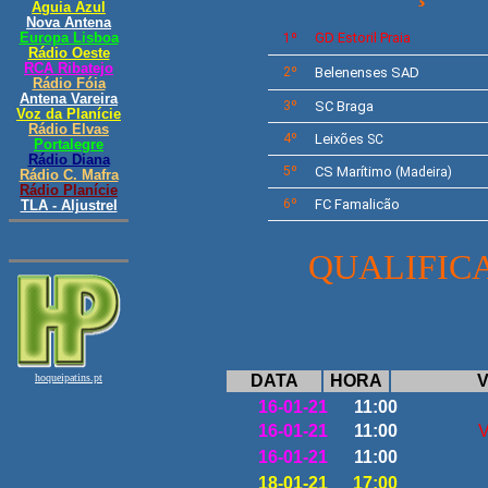
GD
Estoril Praia
1º
2º
Belenenses SAD
3º
SC Braga
4º
Leixões
SC
5º
CS
Marítimo
(Madeira)
6º
FC Famalicão
QUALIFI
3ªJO
DATA
HORA
V
16-01-21
11:00
16-01-21
11:00
V
16-01-21
11:00
18-01-21
17:00