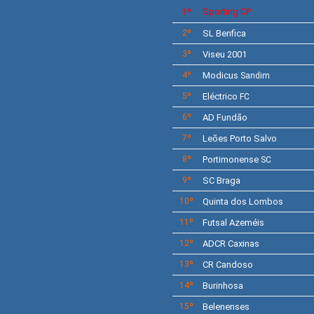
Sporting
1º
CP
2º
SL
Benfica
3º
Viseu 2001
4º
Modicus
Sandim
5º
Eléctrico
FC
6º
AD Fundão
7º
Leões Porto Salvo
8º
Portimonense
SC
9º
SC Braga
10º
Quinta dos Lombos
11º
Futsal Azeméis
12º
ADCR Caxinas
13º
CR Candoso
14º
Burinhosa
15º
Belenenses