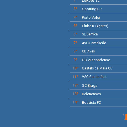
2º
Leixões
SC
3º
Sporting
CP
4º
Porto Vólei
5º
Clube K
(Açores)
6º
SL Benfica
7º
AVC Famalicão
8º
CD Aves
9º
GC Vilacondense
10º
Castelo da Maia GC
11º
VSC Guimarães
12º
SC Braga
13º
Belenenses
14º
Boavista
FC
T