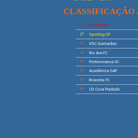
CLASSIFICAÇÃO
SL
Benfica
1º
2º
Sporting
CP
3º
VSC Guimarães
4º
Rio Ave
FC
5º
Portimonense
SC
6º
Académica OAF
7º
Boavista
FC
8º
CD Cova Piedade
F