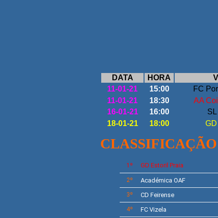
DATA
HORA
V
11-01-21
15:00
FC Por
11-01-21
18:30
AA Co
16-01-21
16:00
SL 
18-01-21
18:00
GD E
CLASSIFICAÇÃO
GD
Estoril Praia
1º
2º
Académica OAF
3º
CD
Feirense
4º
FC Vizela