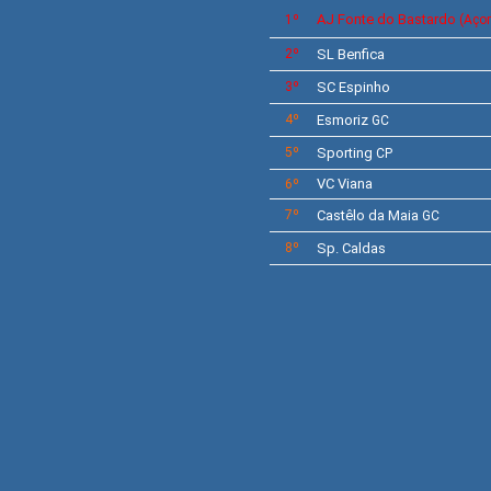
AJ
Fonte do Bastardo
1º
(Açor
2º
SL
Benfica
3º
SC Espinho
4º
Esmoriz
GC
5º
Sporting
CP
VC Viana
6º
7º
Castêlo da Maia
GC
8º
Sp. Caldas