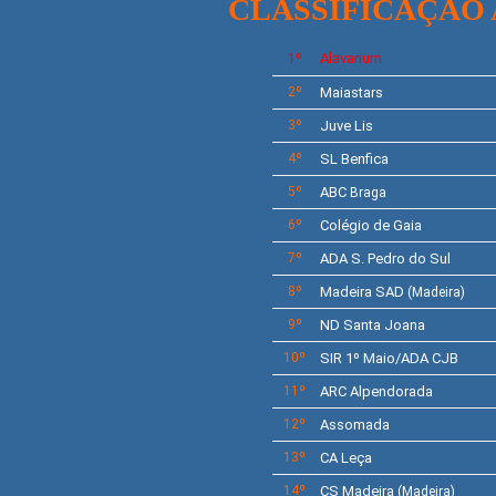
CLASSIFICAÇÃO
Alavarium
1º
2º
Maiastars
3º
Juve Lis
4º
SL
Benfica
5º
ABC
Braga
6º
Colégio de Gaia
7º
ADA S. Pedro do Sul
8º
Madeira SAD
(Madeira)
9º
ND Santa Joana
10º
SIR 1º Maio/ADA CJB
11º
ARC Alpendorada
12º
Assomada
13º
CA Leça
14º
CS Madeira
(Madeira)