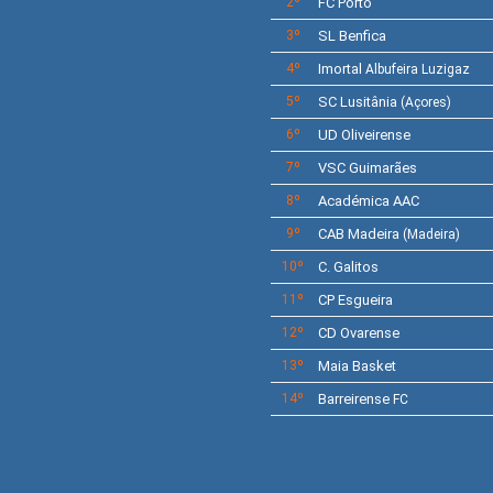
2º
FC Porto
3º
SL
Benfica
4º
Imortal
Albufeira Luzigaz
5º
SC
Lusitânia
(Açores)
6º
UD Oliveirense
7º
VSC Guimarães
8º
Académica AAC
9º
CAB Madeira
(Madeira)
10º
C.
Galitos
11º
CP
Esgueira
12º
CD
Ovarense
13º
Maia Basket
14º
Barreirense
FC