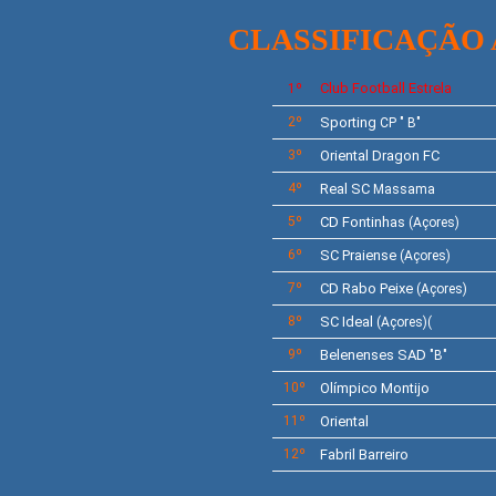
CLASSIFICAÇÃO
Club
Football Estrela
1º
2º
Sporting
CP " B"
3º
Oriental Dragon FC
4º
Real SC
Massama
5º
CD
Fontinhas
(Açores)
6º
SC Praiense
(Açores)
7º
CD
Rabo Peixe
(Açores)
8º
SC Ideal
(Açores)(
9º
Belenenses SAD
"B"
10º
Olímpico Montijo
11º
Oriental
12º
Fabril Barreiro