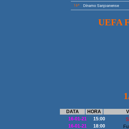
16º
Dínamo Sanjoanense
UEFA 
1
DATA
HORA
V
16-01-21
15:00
S
16-01-21
18:00
Fu