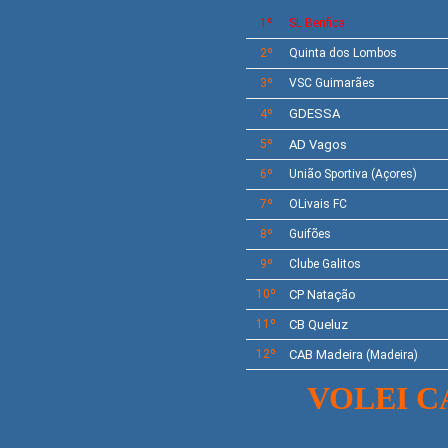
1º
SL Benfica
2º
Quinta dos Lombos
3º
VSC Guimarães
GDESSA
4º
5º
AD Vagos
6º
União Sportiva (Açores)
7º
OLivais FC
8º
Guifões
9º
Clube Galitos
10º
CP Natação
11º
CB Queluz
12º
CAB Madeira
(Madeira)
VOLEI C