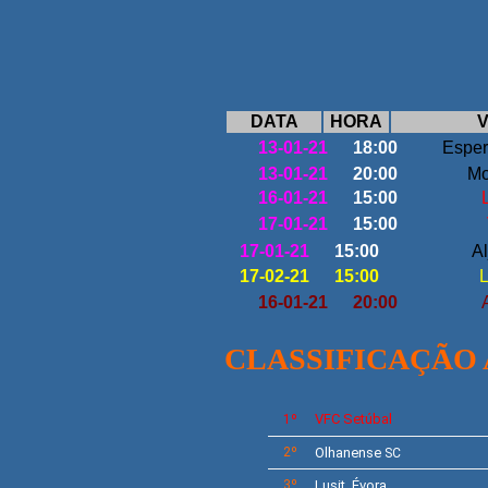
DATA
HORA
V
13-01-21
18:00
Esper
13-01-21
20:00
Mo
16-01-21
15:00
17-01-21
15:00
17-01-21
15:00
Al
17-02-21
15:00
L
16-01-21
20:00
A
CLASSIFICAÇÃO
VFC
Setúbal
1º
2º
Olhanense
SC
3º
Lusit. Évora