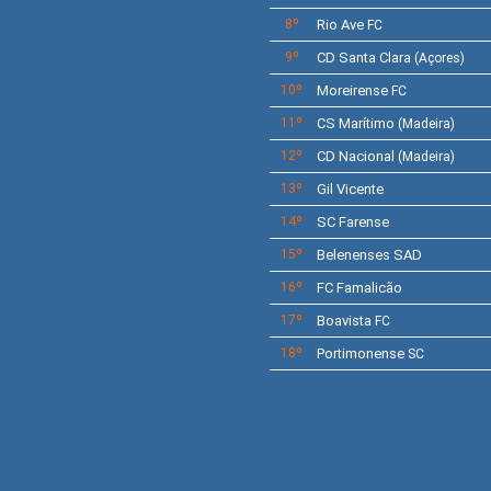
8º
Rio Ave
FC
9º
CD
Santa Clara
(Açores)
10º
Moreirense
FC
11º
CS
Marítimo
(Madeira)
12º
CD
Nacional
(Madeira)
13º
Gil Vicente
14º
SC
Farense
15º
Belenenses SAD
16º
FC Famalicão
17º
Boavista
FC
18º
Portimonense
SC