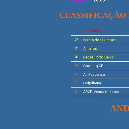
CLASSIFICAÇÃO 
SL
Benfica
1º
2º
Quinta dos Lombos
3º
Arneiros
4º
Leões Porto Salvo
5º
Sporting
CP
6º
At. Povoense
7º
Golpilheira
8º
ARCD Venda da Luísa
AND