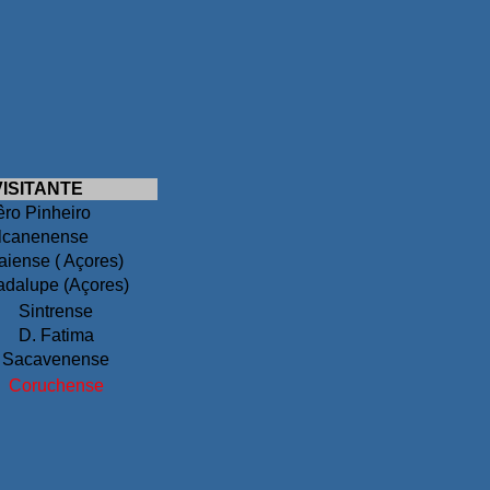
VISITANTE
ro Pinheiro
lcanenense
iense ( Açores)
dalupe (Açores)
Sintrense
D. Fatima
Sacavenense
Coruchense