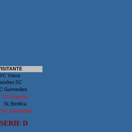
VISITANTE
VC Viana
Leixões SC
C Guimarães
SC Espinho
SL Benfica
VSC Guimarães
SERIE D