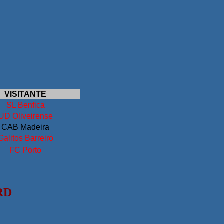
VISITANTE
SL Benfica
UD Oliveirense
CAB Madeira
Galitos Barreiro
FC Porto
RD