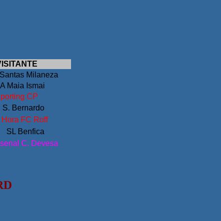
VISITANTE
Santas Milaneza
A Maia Ismai
porting CP
 S. Bernardo
 Hora FC Roff
SL Benfica
senal C. Devesa
RD