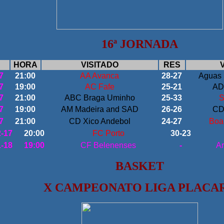
16
ª JORNADA
HORA
VISITADO
RES
7
21:00
AA Avanca
28-27
Aguas 
7
19:00
AC Fafe
25-21
AD
7
21:00
ABC Braga Uminho
25-33
S
7
19:00
AM Madeira and SAD
26-26
CD
7
21:00
CD Xico Andebol
24-27
Boa
2-17
20:00
FC Porto
30-23
1-18
19:00
CF Belenenses
-
Ar
BASKET
X CAMPEONATO LIGA PLACA