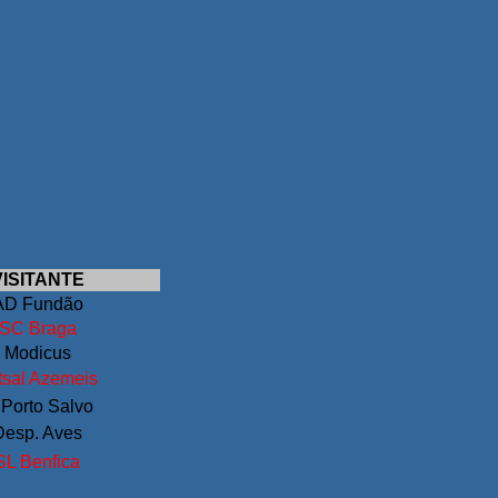
VISITANTE
AD Fundão
SC Braga
Modicus
tsal Azemeis
 Porto Salvo
Desp. Aves
SL Benfica