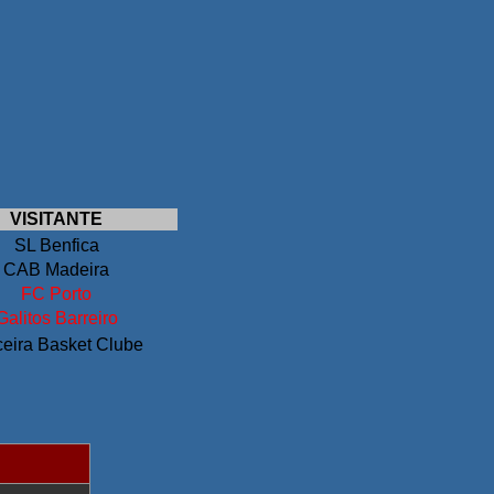
VISITANTE
SL Benfica
CAB Madeira
FC Porto
Galitos Barreiro
ceira Basket Clube