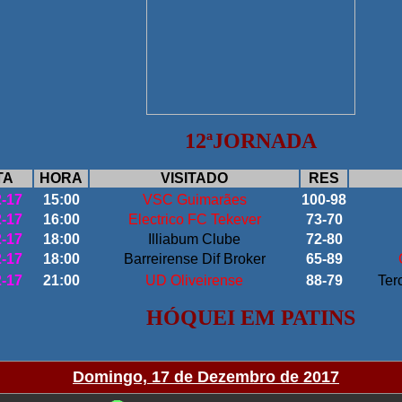
12ª
JORNADA
TA
HORA
VISITADO
RES
2-17
15:00
VSC Guimarães
100-98
2-17
16:00
Electrico FC Tekever
73-70
2-17
18:00
Illiabum Clube
72-80
2-17
18:00
Barreirense Dif Broker
65-89
2-17
21:00
UD Oliveirense
88-79
Ter
HÓQUEI EM PATINS
Domingo, 17 de Dezembro de 2017