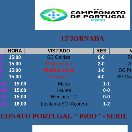
15ªJORNADA
HORA
VISITADO
RES
7
15:00
SC Caldas
0-0
Pê
7
15:00
1º Dezembro
2-0
A
7
15:00
Vilafranquense
1-0
SC Pra
7
15:00
Torreense
4-0
SP Gua
2-17
15:00
Mafra
1-1
2-17
15:00
Loures
0-0
2-17
15:00
Electrico FC
0-0
2-17
16:00
Lusitania SC (Açores)
1-2
EONATO PORTUGAL " PRIO" - SERIE