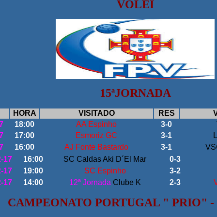
VOLEI
15ªJORNADA
HORA
VISITADO
RES
7
18:00
AA Espinho
3-0
7
17:00
Esmoriz GC
3-1
7
16:00
AJ Fonte Bastardo
3-1
VS
2-17
16:00
SC Caldas Aki D´El Mar
0-3
2-17
19:00
SC Espinho
3-2
2-17
14:00
12ª Jornada
Clube K
2-3
CAMPEONATO PORTUGAL " PRIO" - 