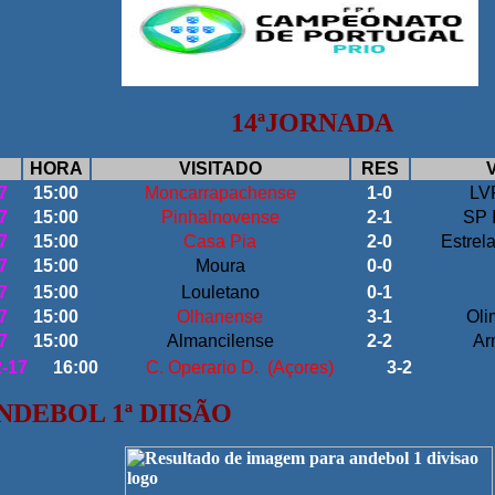
14ªJORNADA
HORA
VISITADO
RES
7
15:00
Moncarrapachense
1-0
LVR
7
15:00
Pinhalnovense
2-1
SP 
7
15:00
Casa Pia
2-0
Estrel
7
15:00
Moura
0-0
7
15:00
Louletano
0-1
7
15:00
Olhanense
3-1
Oli
7
15:00
Almancilense
2-2
Ar
2-17
16:00
C. Operario D. (Açores)
3-2
NDEBOL 1ª DIISÃO