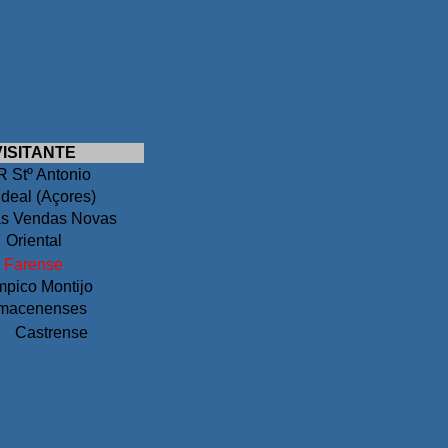
VISITANTE
 Stº Antonio
Ideal (Açores)
as Vendas Novas
Oriental
Farense
mpico Montijo
macenenses
Castrense