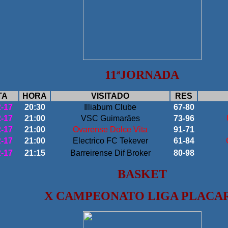
11ª
JORNADA
TA
HORA
VISITADO
RES
2-17
20:30
Illiabum Clube
67-80
2-17
21:00
VSC Guimarães
73-96
2-17
21:00
Ovarense Dolce Vita
91-71
2-17
21:00
Electrico FC Tekever
61-84
2-17
21:15
Barreirense Dif Broker
80-98
BASKET
X CAMPEONATO LIGA PLACA