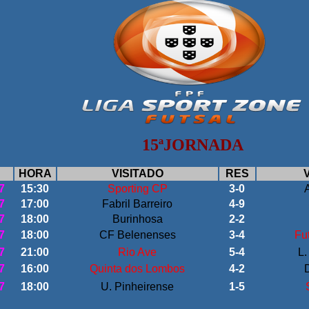
15ªJORNADA
HORA
VISITADO
RES
7
15:30
Sporting CP
3-0
7
17:00
Fabril Barreiro
4-9
7
18:00
Burinhosa
2-2
7
18:00
CF Belenenses
3-4
Fu
7
21:00
Rio Ave
5-4
L.
7
16:00
Quinta dos Lombos
4-2
7
18:00
U. Pinheirense
1-5