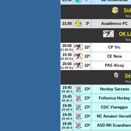
Sub
Terç
21:00
3ª
Académico FC
OK Li
Terç
20:00
22ª
CP Vic
21:00 Es
19:30
22ª
CE Noia
20:30 Es
20:00
22ª
PAS Alcoy
21:00 Es
Sér
Terç
19:45
23ª
Hockey Sarzana
20:45 It
19:45
23ª
Follonica Hockey
20:45 It
19:45
23ª
CGC Viareggio
20:45 It
19:45
23ª
HC Amatori Vercell
20:45 It
19:45
23ª
ASD RH Scandian
20:45 It