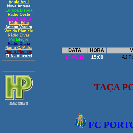
DATA
HORA
V
17-03-19
15:00
AJ F
TAÇA P
FC PORT