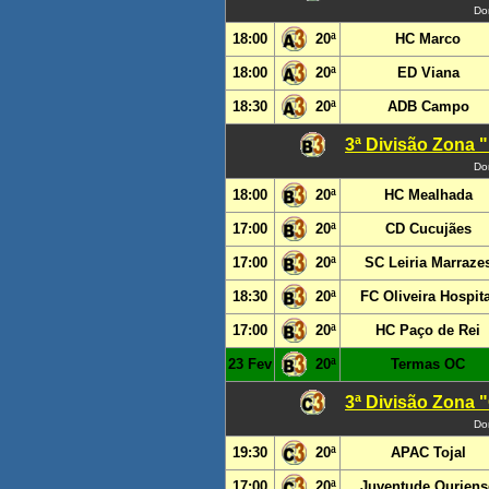
Do
18:00
20ª
HC Marco
18:00
20ª
ED Viana
18:30
20ª
ADB Campo
3ª Divisão Zona "
Do
18:00
20ª
HC Mealhada
17:00
20ª
CD Cucujães
17:00
20ª
SC Leiria Marraze
18:30
20ª
FC Oliveira Hospita
17:00
20ª
HC Paço de Rei
23 Fev
20ª
Termas OC
3ª Divisão Zona "
Do
19:30
20ª
APAC Tojal
17:00
20ª
Juventude Ouriens