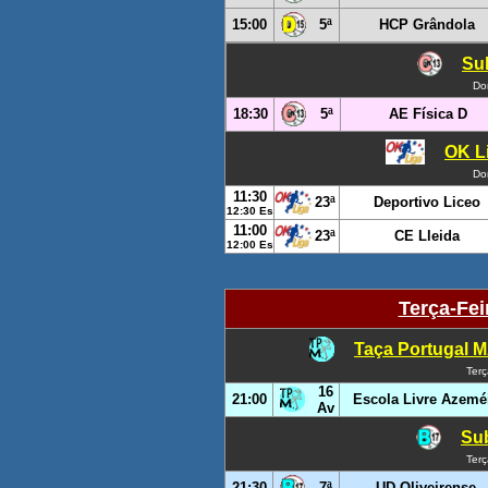
15:00
5ª
HCP Grândola
Sub
Do
18:30
5ª
AE Física D
OK Li
Do
11:30
23ª
Deportivo Liceo
12:30 Es
11:00
23ª
CE Lleida
12:00 Es
Terça-Fei
Taça Portugal M
Terç
16
21:00
Escola Livre Azemé
Av
Sub
Terç
21:30
7ª
UD Oliveirense