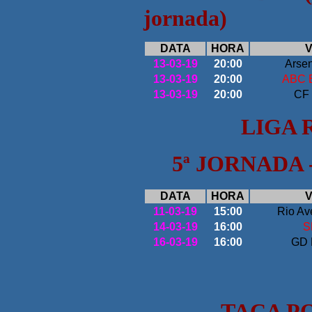
jornada)
DATA
HORA
V
13-03-19
20:00
Arsen
13-03-19
20:00
ABC 
13-03-19
20:00
CF 
LIGA 
5ª
JORNADA 
DATA
HORA
V
11-03-19
15:00
Rio A
14-03-19
16:00
S
16-03-19
16:00
GD E
TAÇA P