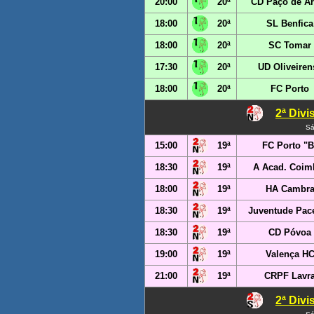
20:00
20ª
CD Paço de A
18:00
20ª
SL Benfica
18:00
20ª
SC Tomar
17:30
20ª
UD Oliveiren
18:00
20ª
FC Porto
2ª Div
Sá
15:00
19ª
FC Porto "B
18:30
19ª
A Acad. Coim
18:00
19ª
HA Cambr
18:30
19ª
Juventude Pac
18:30
19ª
CD Póvoa
19:00
19ª
Valença H
21:00
19ª
CRPF Lavr
2ª Div