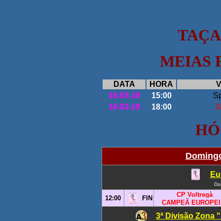
TAÇA
MEIAS 
DATA
HORA
V
16-03-19
15:00
Sp
16-03-19
18:00
S
HÓ
Domingo
Eu
Do
CP Voltregà
12:00
FIN
CAMPEÃ EUROPEI
3ª Divisão Zona "