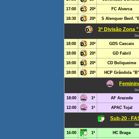
17:00
20ª
FC Alverca
18:30
20ª
S Alenquer Benf. "
3ª Divisão Zona "
Do
18:00
20ª
GDS Cascais
18:00
20ª
GD Fabril
18:00
20ª
CD Boliqueime
18:00
20ª
HCP Grândola "B
Feminino
Do
18:00
1ª
AF Arazede
12:00
1ª
APAC Tojal
Sub-20 - FA
Do
16:00
1ª
HC Braga