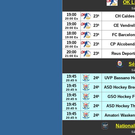
OK Li
Sá
19:00
23ª
CH Caldes
20:00 Es
19:00
23ª
CE Vendrel
20:00 Es
18:00
23ª
FC Barcelo
19:00 Es
19:00
23ª
CP Alcobend
20:00 Es
20:00
23ª
Reus Deport
21:00 Es
Sér
Sá
19:45
24ª
UVP Bassano H
20:45 It
19:45
24ª
ASD Hockey Bre
20:45 It
19:45
24ª
GSO Hockey F
20:45 It
19:45
24ª
ASD Hockey Th
20:45 It
19:45
24ª
Amatori Wasken
20:45 It
National
Sá