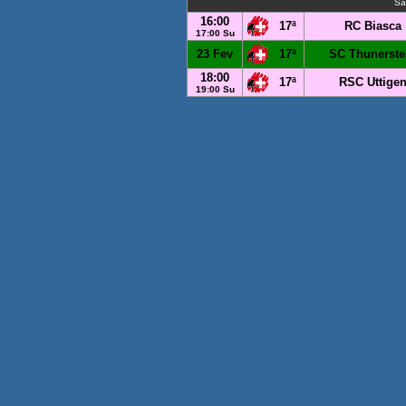
Sá
16:00
17ª
RC Biasca
17:00 Su
23 Fev
17ª
SC Thunerste
18:00
17ª
RSC Uttige
19:00 Su