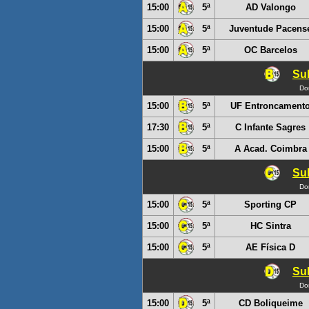
15:00
5ª
AD Valongo
15:00
5ª
Juventude Pacens
15:00
5ª
OC Barcelos
Sub
Do
15:00
5ª
UF Entroncament
17:30
5ª
C Infante Sagres
15:00
5ª
A Acad. Coimbra
Sub
Do
15:00
5ª
Sporting CP
15:00
5ª
HC Sintra
15:00
5ª
AE Física D
Sub
Do
15:00
5ª
CD Boliqueime