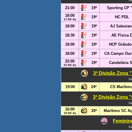
Sá
21:00
19ª
Sporting CP 
18:00
19ª
HC PDL
17:00 Aç
18:00
19ª
AJ Salesian
18:30
19ª
AE Física 
18:00
19ª
HCP Grândo
18:00
19ª
CA Campo Our
22:00
19ª
Candelária 
21:00 Aç
3ª Divisão Zona "
Sá
19:00
24ª
CS Marítim
3ª Divisão Zona "
Sá
16:00
20ª
Marítimo SC Aç
15:00 Aç
Feminino
Sá