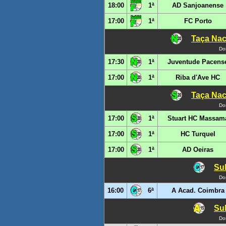
18:00
1ª
AD Sanjoanense
17:00
1ª
FC Porto
Taça Nac
Do
17:30
1ª
Juventude Pacens
17:00
1ª
Riba d'Ave HC
Taça Nac
Do
17:00
1ª
Stuart HC Massam
17:00
1ª
HC Turquel
17:00
1ª
AD Oeiras
Sub
Do
16:00
6ª
A Acad. Coimbra
Sub
Do