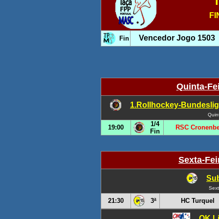
T
FI
Vencedor Jogo 1503
Fin
Quinta-Fe
1.Rollhockey-Bundesliga
Quin
1/4
19:00
RSC Cronenbe
Fin
Sexta-Fei
Sub
Sext
21:30
3ª
HC Turquel
OK Li