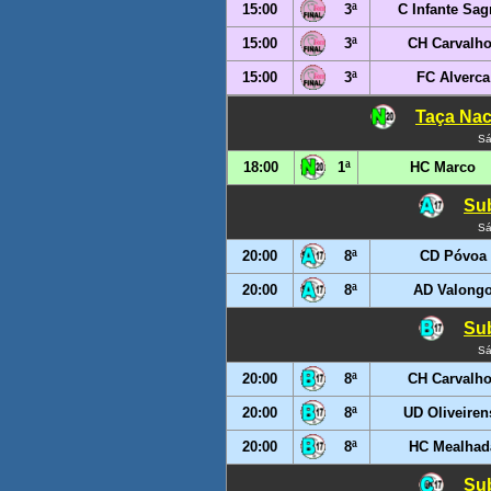
15:00
3ª
C Infante Sag
15:00
3ª
CH Carvalh
15:00
3ª
FC Alverca
Taça Nac
Sá
18:00
1ª
HC Marco
Sub
Sá
20:00
8ª
CD Póvoa
20:00
8ª
AD Valong
Sub
Sá
20:00
8ª
CH Carvalh
20:00
8ª
UD Oliveiren
20:00
8ª
HC Mealhad
Sub