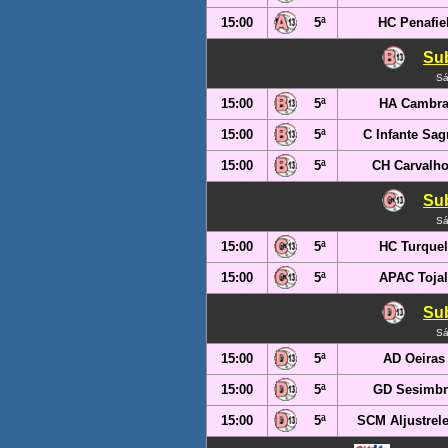
15:00
5ª
HC Penafie
Sub
Sá
15:00
5ª
HA Cambr
15:00
5ª
C Infante Sag
15:00
5ª
CH Carvalh
Sub
Sá
15:00
5ª
HC Turquel
15:00
5ª
APAC Tojal
Sub
Sá
15:00
5ª
AD Oeiras
15:00
5ª
GD Sesimbr
15:00
5ª
SCM Aljustrel