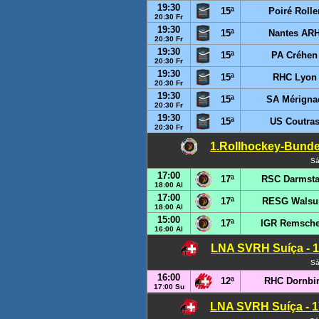
19:30
15ª
Poiré Rolle
20:30 Fr
19:30
15ª
Nantes AR
20:30 Fr
19:30
15ª
PA Créhen
20:30 Fr
19:30
15ª
RHC Lyon
20:30 Fr
19:30
15ª
SA Mérigna
20:30 Fr
19:30
15ª
US Coutra
20:30 Fr
1.Rollhockey-Bundes
Sá
17:00
17ª
RSC Darmsta
18:00 Al
17:00
17ª
RESG Wals
18:00 Al
15:00
17ª
IGR Remsche
16:00 Al
LNA SVRH Suíça - 1
Sá
16:00
12ª
RHC Dornbi
17:00 Su
LNA SVRH Suíça - 1