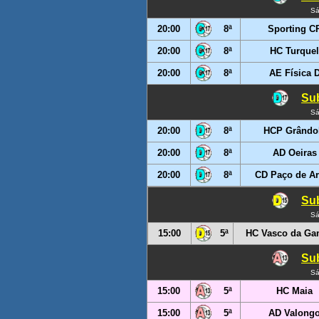
Sá
20:00
8ª
Sporting C
20:00
8ª
HC Turquel
20:00
8ª
AE Física 
Sub
Sá
20:00
8ª
HCP Grândo
20:00
8ª
AD Oeiras
20:00
8ª
CD Paço de A
Sub
Sá
15:00
5ª
HC Vasco da G
Sub
Sá
15:00
5ª
HC Maia
15:00
5ª
AD Valong