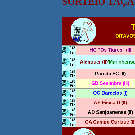
SORTEIO TAÇA
T
OITAVOS 
1/8
HC "Os Tigres"
(II)
Fin
1/8
Alenquer
(II)
/
Marinhense 
Fin
1/8
Parede FC
(II)
Fin
1/8
GD Sesimbra
(III)
Fin
1/8
OC Barcelos
(I)
Fin
1/8
AE Física D
(
II)
Fin
1/8
AD Sanjoanense
(II)
Fin
1/8
CA Campo Ourique
(II
Fin