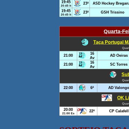
19:45
23ª
ASD Hockey Bregan
20:45 It
19:45
23ª
GSH Trissino
20:45 It
Quarta-Fe
Taça Portugal M
Quar
16
21:00
AD Oeiras
Av
16
21:00
SC Torres
Av
Sub
Quar
22:00
6ª
AD Valong
OK Li
Quar
20:00
22ª
CP Calafell
21:00 Es