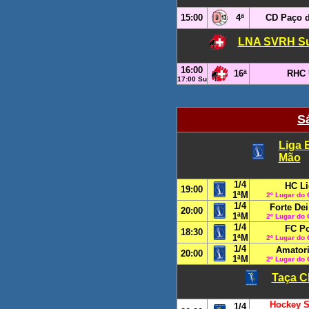
15:00
4ª
CD Paço d
LNA SVRH Suí
16:00
16ª
RHC 
17:00 Su
S
Liga 
Mão
1/4
HC Li
19:00
1ªM
2º Lugar do
1/4
Forte De
20:00
1ªM
2º Lugar do
1/4
FC Po
18:30
1ªM
2º Lugar do
1/4
Amatori
20:00
1ªM
2º Lugar do
Taça CE
Hockey S
1/4