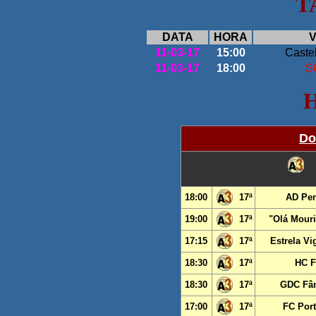
T
DATA
HORA
V
11-03-17
15:00
Caste
11-03-17
18:00
S
Do
18:00
17ª
AD Pen
19:00
17ª
"Olá Mour
17:15
17ª
Estrela Vi
18:30
17ª
HC F
18:30
17ª
GDC Fân
17:00
17ª
FC Port