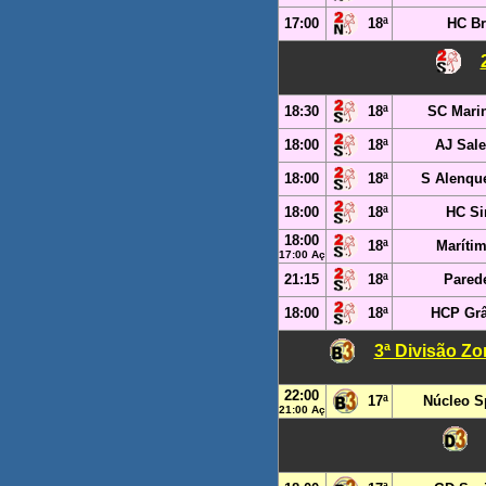
17:00
18ª
HC Br
18:30
18ª
SC Mari
18:00
18ª
AJ Sale
18:00
18ª
S Alenque
18:00
18ª
HC Si
18:00
18ª
Maríti
17:00 Aç
21:15
18ª
Pared
18:00
18ª
HCP Grâ
3ª Divisão Zo
22:00
17ª
Núcleo Sp
21:00 Aç