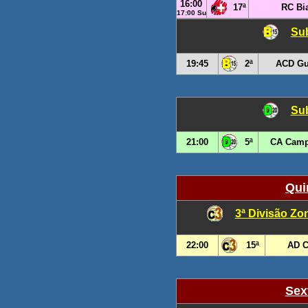
16:00
17ª
RC Bi
17:00 Su
Sub
19:45
2ª
ACD Gu
Sub
21:00
5ª
CA Camp
Qui
3ª Divisão Zo
22:00
15ª
AD C
Sex