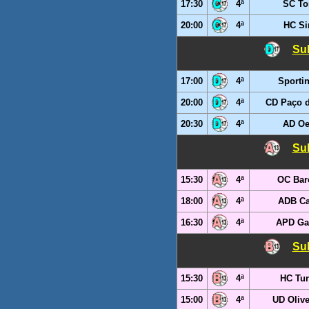
17:30
4ª
SC T
20:00
4ª
HC Si
Sub
17:00
4ª
Sporti
20:00
4ª
CD Paço d
20:30
4ª
AD Oe
Sub
15:30
4ª
OC Bar
18:00
4ª
ADB C
16:30
4ª
APD Ga
Sub
15:30
4ª
HC Tur
15:00
4ª
UD Olive