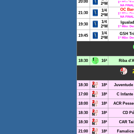
20:00
1º Mão: Em
2ªM
NA FINA
OC Bar
1/4
21:30
1º Mão: Der
2ªM
NA FINA
1/4
Iguala
19:30
2ªM
1º Mão: Der
1/4
GSH Tri
19:45
2ªM
1º Mão: Der
18:30
16ª
Riba d'
18:30
18ª
Juventude
17:00
18ª
C Infante
18:00
18ª
ACR Pesse
18:30
18ª
CD P
18:30
18ª
CAR Tai
21:00
18ª
Famalice