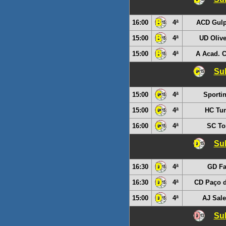
16:00
4ª
ACD Gulp
15:00
4ª
UD Olive
15:00
4ª
A Acad. 
Sub
15:00
4ª
Sporti
15:00
4ª
HC Tur
16:00
4ª
SC T
Sub
16:30
4ª
GD Fa
16:30
4ª
CD Paço d
15:00
4ª
AJ Sale
Sub