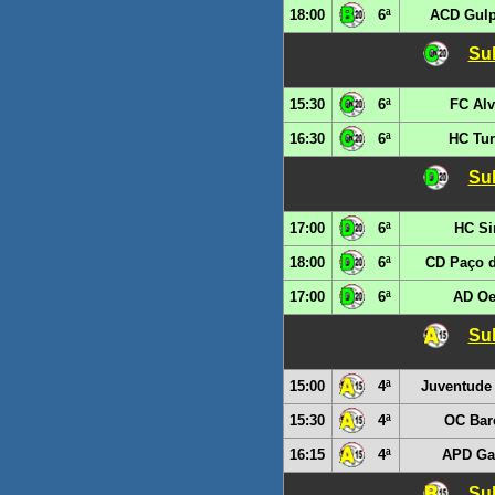
18:00
6ª
ACD Gulp
Sub
15:30
6ª
FC Alv
16:30
6ª
HC Tur
Sub
17:00
6ª
HC Si
18:00
6ª
CD Paço d
17:00
6ª
AD Oe
Sub
15:00
4ª
Juventude
15:30
4ª
OC Bar
16:15
4ª
APD Ga
Sub