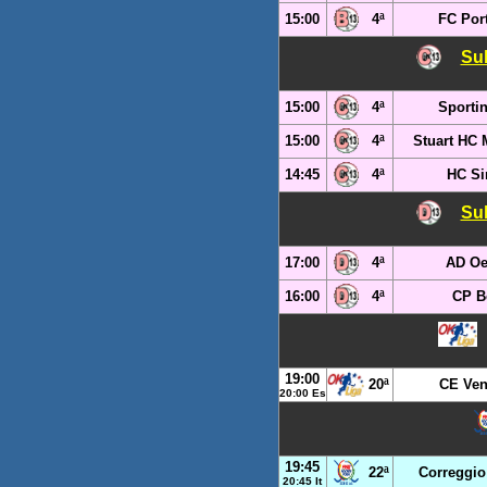
15:00
4ª
FC Por
Sub
15:00
4ª
Sporti
15:00
4ª
Stuart HC
14:45
4ª
HC Si
Sub
17:00
4ª
AD Oe
16:00
4ª
CP B
19:00
20ª
CE Ven
20:00 Es
19:45
22ª
Correggio
20:45 It