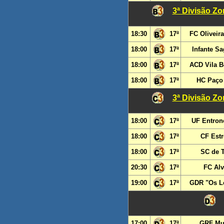
3ª Divisão Zo
18:30
17ª
FC Oliveira
18:00
17ª
Infante Sa
18:00
17ª
ACD Vila B
18:00
17ª
HC Paço 
3ª Divisão Zo
18:00
17ª
UF Entron
18:00
17ª
CF Est
18:00
17ª
SC de T
20:30
17ª
FC Alv
19:00
17ª
GDR "Os L
17:00
17ª
GRF Mu