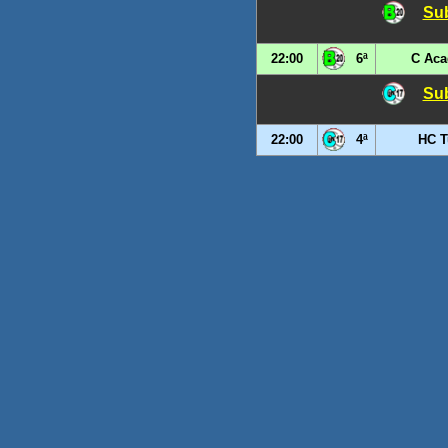
Sub
22:00
6ª
C Aca
Sub
22:00
4ª
HC T