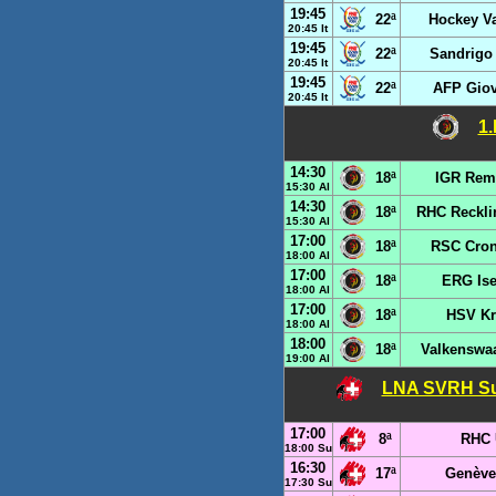
19:45
22ª
Hockey V
20:45 It
19:45
22ª
Sandrigo
20:45 It
19:45
22ª
AFP Giov
20:45 It
1.
14:30
18ª
IGR Rem
15:30 Al
14:30
18ª
RHC Reckli
15:30 Al
17:00
18ª
RSC Cron
18:00 Al
17:00
18ª
ERG Ise
18:00 Al
17:00
18ª
HSV Kr
18:00 Al
18:00
18ª
Valkenswa
19:00 Al
LNA SVRH Suí
17:00
8ª
RHC 
18:00 Su
16:30
17ª
Genèv
17:30 Su