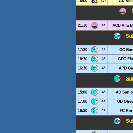
18:00
17ª
GD Ses
21:30
4ª
ACD Vila B
Sub
17:30
4ª
OC Bar
18:30
4ª
GDC Fân
16:30
4ª
APD Ga
Sub
15:00
4ª
AD Sanjo
17:00
4ª
UD Olive
16:30
4ª
FC Por
Sub