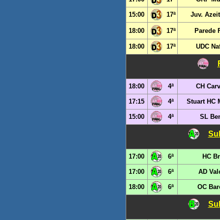
15:00
17ª
Juv. Azei
18:00
17ª
Parede 
18:00
17ª
UDC Naf
18:00
4ª
CH Carv
17:15
4ª
Stuart HC
15:00
4ª
SL Ben
Sub
17:00
6ª
HC Br
17:00
6ª
AD Val
18:00
6ª
OC Bar
Sub