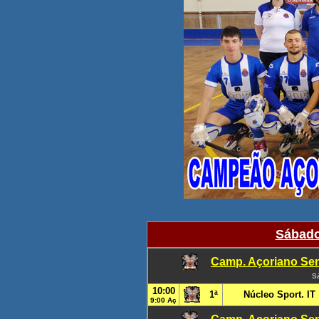
Sábado
Camp. Açoriano Sen
S
10:00
1ª
Núcleo Sport. IT
9:00 Aç