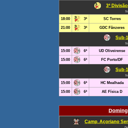
3ª Divisã
S
18:00
3ª
SC Torres
21:00
3ª
GDC Fânzeres
Sub-1
S
15:00
6ª
UD Oliveirense
15:00
6ª
FC Porto/DF
Sub-1
S
15:00
6ª
HC Mealhada
15:00
6ª
AE Física D
Domingo
Camp. Açoriano Sen
Do