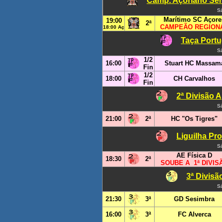
Camp. Açoriano Sen
S
Marítimo SC Açore
19:00
2ª
CAMPEÃO REGION
18:00 Aç
Taça Portu
S
1/2
16:00
Stuart HC Massam
Fin
1/2
18:00
CH Carvalhos
Fin
2ª Divisão 
S
21:00
2ª
HC "Os Tigres"
Liguilha Pr
S
AE Física D
18:30
2ª
SOUBE A 1ª DIVIS
3ª Divisã
S
21:30
3ª
GD Sesimbra
16:00
3ª
FC Alverca