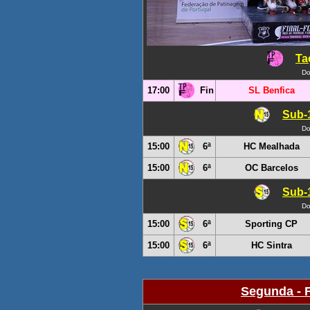
Ta
Do
17:00
Fin
SL Benfica
Sub-
Do
15:00
6ª
HC Mealhada
15:00
6ª
OC Barcelos
Sub-
Do
15:00
6ª
Sporting CP
15:00
6ª
HC Sintra
Segunda - F