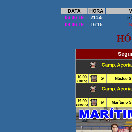
DATA
HORA
V
06-06-19
21:55
Sp
09-06-19
16:15
S
HÓ
Segun
Camp. Açoria
10:00
5ª
Núcleo Sp
9:00 Aç
Camp. Açoria
19:00
6ª
Marítimo S
18:00 Aç