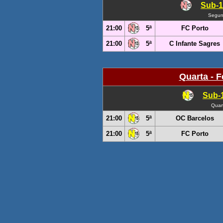
Sub-1
Segun
21:00
5ª
FC Porto
21:00
5
ª
C Infante Sagres
Quarta - F
Sub-
Quart
21:00
5ª
OC Barcelos
21:00
5ª
FC Porto