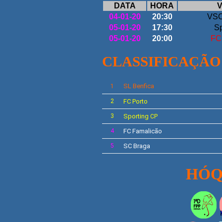
DATA
HORA
V
04-01-20
20:30
VSC
05-01-20
17:30
Sp
05-01-20
20:00
FC
CLASSIFICAÇÃO
SL
Benfica
1
2
FC Porto
3
Sporting
CP
4
FC Famalicão
5
SC Braga
HÓQ