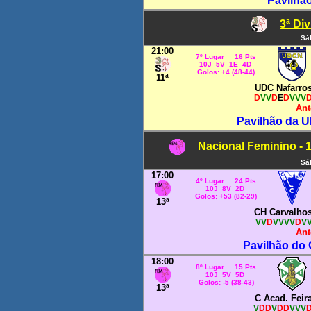
Pavilhã
3ª Di
Sá
21:00
7º Lugar 16 Pts
10J 5V 1E 4D
Golos: +4 (48-44)
11ª
UDC Nafarro
D
VV
D
E
D
VVV
Ant
Pavilhão da U
Nacional Feminino - 
Sá
17:00
4º Lugar 24 Pts
10J 8V 2D
Golos: +53 (82-29)
13ª
CH Carvalho
VV
D
VVVV
D
V
Ant
Pavilhão do
18:00
8º Lugar 15 Pts
10J 5V 5D
Golos: -5 (38-43)
13ª
C Acad. Feir
V
DD
V
DD
VVV