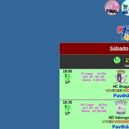
Sábado,
1
Sá
18:00
8º Lugar 12 Pts
10J 3V 3E 4D
Golos: -3 (32-35)
12ª
HC Brag
V
D
V
E
D
EE
V
D
Pavilh
18:30
10º Lugar 10 Pts
11J 3V 1E 7D
Golos: -15 (35-50)
12ª
AD Valong
VV
D
E
D
V
DDDD
Pavilhã