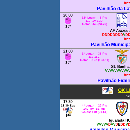
Ant
Pavilhão da La
20:00
12º Lugar 3 Pts
11J 1V 10D
Golos: -53 (23-76)
13ª
AF Arazed
DDDDDDDD
V
D
Ant
Pavilhão Municipa
21:00
1º Lugar 33 Pts
11J 11V
Golos: +122 (133-11)
13ª
SL Benfic
VVVVVVVVVV
Ant
Pavilhão Fidel
OK Li
Sá
17:30
18:30 Esp
4º Lugar 25 Pts
14J 8V 1E 5D
Golos: +10 (61-51)
15ª
Igualada H
VVVVV
D
VV
D
E
DD
V
Pavellon Municipa