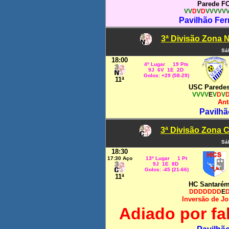
Parede F
VV
D
V
D
VVVVV
Pavilhão Fe
3ª Divisão Zona N
Sá
18:00
4º Lugar 19 Pts
9J 6V 1E 2D
Golos: +29 (58-29)
11ª
USC Parede
VVVV
E
V
D
V
Ant
Pavilhã
3ª Divisão Zona C
Sá
18:30
17:30 Aço
13º Lugar 1 Pt
9J 1E 8D
Golos: -45 (21-66)
11ª
HC Santaré
DDDDDDD
E
Inversão de Jo
Adiado por fa