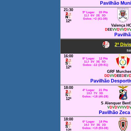
Pavilhão Mun
21:30
5º Lugar 20 Pts
11J 6V 2E 3D
Golos: +2 (41-39)
12ª
Valença H
D
EE
VV
D
VV
D
V
Pavilhã
2ª Divi
Sá
16:00
8º Lugar 12 Pts
11J 3V 3E 5D
Golos: -12 (39-51)
12ª
GRF Murche
DD
VV
D
EE
D
E
V
Pavilhão Desporti
18:00
4º Lugar 21 Pts
10J 7V 3D
Golos: +18 (46-28)
12ª
S Alenquer Benf
V
D
V
D
VVVV
D
Pavilhão Zeca
18:00
6º Lugar 18 Pts
10J 5V 3E 2D
Golos: +15 (53-38)
12ª