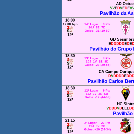
AD Oeira
VV
E
D
V
E
D
E
V
Pavilhão da As
18:00
17:00 Aço
14º Lugar 3 Pts
10J 3E 7D
Golos: -31 (19-50)
12ª
GD Sesimbr
E
DDDDD
E
D
E
Pavilhão do Grupo 
18:30
13º Lugar 4 Pts
10J 1V 1E 8D
Golos: -26 (29-55)
12ª
CA Campo Ouriqu
D
V
DDDD
E
DD
Pavilhão Carlos Ber
18:30
12º Lugar 9 Pts
11J 2V 3E 6D
Golos: -12 (44-56)
12ª
HC Sintr
V
DDD
V
D
EEE
D
Pavilhão 
21:15
2º Lugar 27 Pts
11J 9V 2D
Golos: +20 (54-34)
12ª