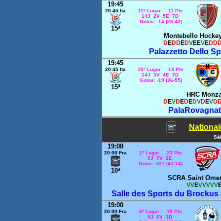
19:45
20:45 Ita
11º Lugar 11 Pts
14J 2V 5E 7D
Golos: -14 (28-42)
15ª
Montebello Hocke
D
E
DD
E
D
V
EE
V
E
DD
Palazzetto Dello Sp
19:45
20:45 Ita
10º Lugar 13 Pts
14J 3V 4E 7D
Golos: -19 (36-55)
15ª
HRC Monz
D
E
V
D
E
D
E
D
V
D
E
V
D
PalaRovagnati
National
Sá
19:00
20:00 Fra
1º Lugar 23 Pts
9J 7V 2E
Golos: +27 (41-14)
10ª
SCRA Saint Ome
VV
E
VVVVV
Salle des Sports du Brockus 
19:00
20:00 Fra
4º Lugar 18 Pts
9J 6V 3D