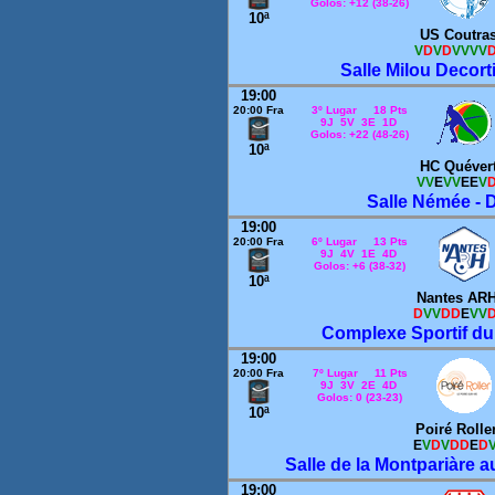
Golos: +12 (38-26)
10ª
US Coutra
V
D
V
D
VVVV
Salle Milou Decort
19:00
20:00 Fra
3º Lugar 18 Pts
9J 5V 3E 1D
Golos: +22 (48-26)
10ª
HC Quéver
VV
E
VV
EE
V
Salle Némée - 
19:00
20:00 Fra
6º Lugar 13 Pts
9J 4V 1E 4D
Golos: +6 (38-32)
10ª
Nantes AR
D
VV
DD
E
VV
Complexe Sportif du 
19:00
20:00 Fra
7º Lugar 11 Pts
9J 3V 2E 4D
Golos: 0 (23-23)
10ª
Poiré Rolle
E
V
D
V
DD
E
D
Salle de la Montpariàre a
19:00