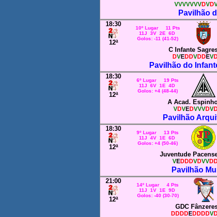
VVVVVVV
D
V
D
Pavilhão 
18:30
10º Lugar 11 Pts
11J 3V 2E 6D
Golos: -11 (41-52)
12ª
C Infante Sagre
D
V
E
DD
V
DD
E
V
Pavilhão do Infant
18:30
6º Lugar 19 Pts
11J 6V 1E 4D
Golos: +4 (48-44)
12ª
A Acad. Espinh
V
D
V
E
D
VVV
D
V
Pavilhão Arqui
18:30
9º Lugar 13 Pts
11J 4V 1E 6D
Golos: +4 (50-46)
12ª
Juventude Pacens
V
E
DDD
V
D
VV
D
Pavilhão Mun
21:00
14º Lugar 4 Pts
11J 1V 1E 9D
Golos: -40 (30-70)
12ª
GDC Fânzere
DDDD
E
DDDD
V