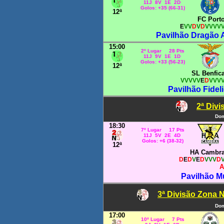
11J 8V 1E 2D
Golos: +35 (66-31)
12ª
FC Port
E
VV
D
V
D
VVVV
Pavilhão Dragão A
15:00
2º Lugar 28 Pts
11J 9V 1E 1D
Golos: +33 (56-23)
12ª
SL Benfic
VVVVV
E
D
VVV
Pavilhão Fidel
2ª Div
Dom
18:30
7º Lugar 17 Pts
11J 5V 2E 4D
Golos: +6 (38-32)
12ª
HA Cambr
D
E
D
V
E
D
VVV
D
A
Pavilhão M
3ª Divisão Zona N
Dom
17:00
10º Lugar 7 Pts