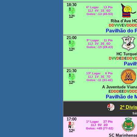
18:30
6º Lugar 13 Pts
11J 4V 1E 6D
Golos: -13 (40-53)
12ª
Riba d'Ave H
DD
VVV
E
V
DDD
Pavilhão do P
21:00
9º Lugar 11 Pts
11J 3V 2E 6D
Golos: -15 (28-43)
12ª
HC Turque
D
VV
D
E
D
E
DD
V
Pavil
21:30
13º Lugar 6 Pts
11J 1V 3E 7D
Golos: -11 (31-42)
12ª
A Juventude Vian
E
DDD
EE
D
V
DD
Pavilhão de M
2ª Div
Sá
17:00
1º Lugar 27 Pts
11J 9V 2D
Golos: +45 (77-32)
12ª
SC Marinhens