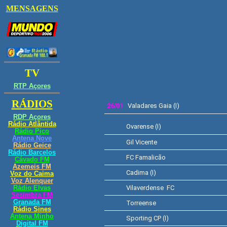
Valadares Gaia (I)
26/01
Ovarense (I)
Gil Vicente
FC Famalicão
Cadima (I)
Vilaverdense FC
Torreense
Sporting CP (I)