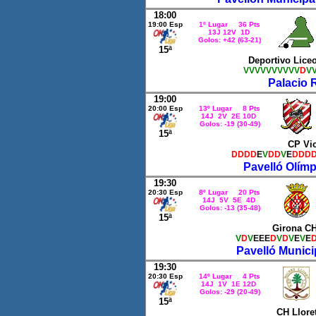
18:00
19:00 Esp
1º Lugar 36 Pts
13J 12V 1D
Golos: +42 (63-21)
15ª
Deportivo Lice
VVVVVVVVVV
D
V
Palacio R
19:00
20:00 Esp
13º Lugar 8 Pts
14J 2V 2E 10D
Golos: -19 (30-49)
15ª
CP Vi
DDDD
E
V
DD
V
E
DDD
Pavelló Olímp
19:30
20:30 Esp
8º Lugar 20 Pts
14J 5V 5E 4D
Golos: -13 (35-48)
15ª
Girona C
V
D
V
EEE
D
V
D
V
E
V
E
Pavelló Munici
19:30
20:30 Esp
14º Lugar 4 Pts
14J 1V 1E 12D
Golos: -29 (20-49)
15ª
CH Llore