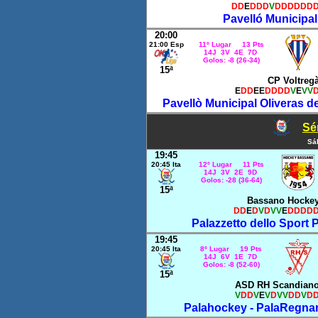
DD
E
DDD
V
DDDDDD
Pavelló Municipal 
20:00
21:00 Esp
11º Lugar 13 Pts
14J 3V 4E 7D
Golos: -8 (26-34)
15ª
CP Voltreg
E
DD
EE
DDDD
V
E
VV
Pavellò Municipal Oliveras de
Sér
Sá
19:45
20:45 Ita
12º Lugar 11 Pts
14J 3V 2E 9D
Golos: -28 (36-64)
15ª
Bassano Hocke
DD
E
D
V
D
VV
E
DDDD
Palazzetto dello Sport 
19:45
20:45 Ita
8º Lugar 19 Pts
14J 6V 1E 7D
Golos: -8 (52-60)
15ª
ASD RH Scandian
V
DD
V
E
V
D
VV
DD
V
D
Palahockey - PalaRegnani