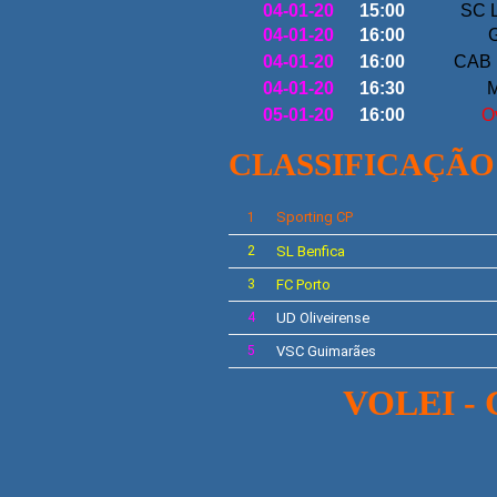
04-01-20
15:00
SC L
04-01-20
16:00
G
04-01-20
16:00
CAB 
04-01-20
16:30
M
05-01-20
16:00
O
CLASSIFICAÇÃO
Sporting CP
1
2
SL
Benfica
3
FC Porto
4
UD Oliveirense
5
VSC Guimarães
VOLEI - C