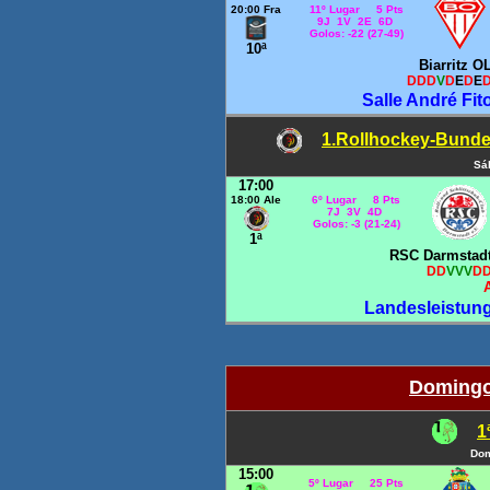
20:00 Fra
11º Lugar 5 Pts
9J 1V 2E 6D
Golos: -22 (27-49)
10ª
Biarritz O
DDD
V
D
E
D
E
Salle André Fito
1.Rollhockey-Bundes
Sá
17:00
18:00 Ale
6º Lugar 8 Pts
7J 3V 4D
Golos: -3 (21-24)
1ª
RSC Darmstad
DD
VVV
D
Landesleistun
Domingo,
1
Dom
15:00
5º Lugar 25 Pts