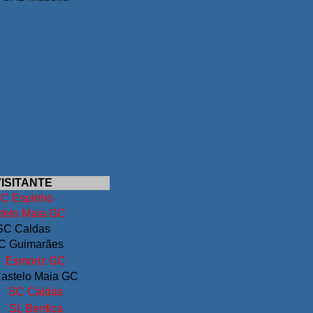
ISITANTE
C Espinho
telo Maia GC
SC Caldas
C Guimarães
Esmoriz GC
astelo Maia GC
SC Caldas
SL Benfica