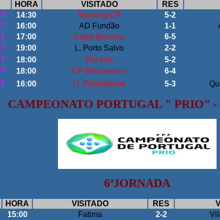
HORA
VISITADO
RES
17
14:30
Sporting CP
5-2
17
16:00
AD Fundão
1-1
17
17:00
Fabril Barreiro
6-5
17
19:00
L. Porto Salvo
2-2
17
18:00
Rio Ave
5-2
17
18:00
CF Belenenses
6-4
17
16:00
U
. Pinheirense
5-3
Qu
CAMPEONATO PORTUGAL " PRIO" - 
6ªJORNADA
HORA
VISITADO
RES
V
15:00
Fatima
2-2
Vi