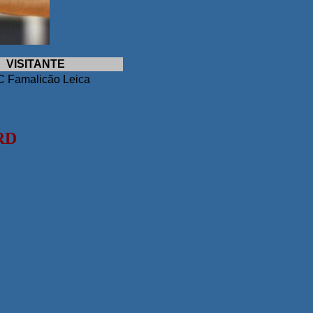
VISITANTE
 Famalicão Leica
RD