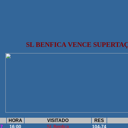
SL BENFICA VENCE SUPERTA
HORA
VISITADO
RES
17
16:00
SL Benfica
104-74