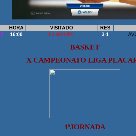
HORA
VISITADO
RES
17
16:00
Leixões FC
3-1
AVC
BASKET
X CAMPEONATO LIGA PLACA
1ªJORNADA