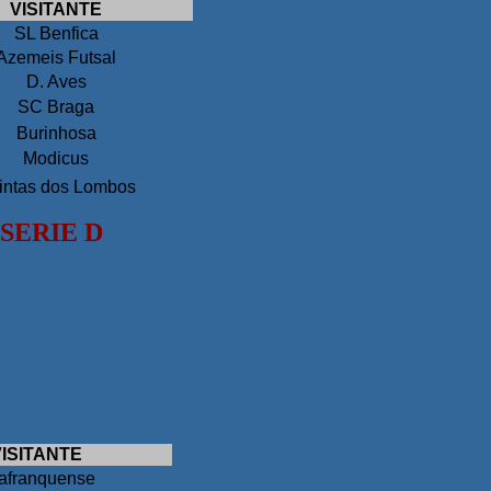
VISITANTE
S
L Benfica
Azemeis Futsal
D. Aves
SC Braga
Burinhosa
Modicus
intas dos Lombos
SERIE D
ISITANTE
lafranquense