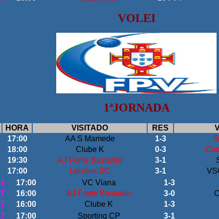
VOLEI
1ªJORNADA
HORA
VISITADO
RES
V
17:00
AA S Mamede
1-3
S
18:00
Clube K
0-3
Cas
19:30
AJ Fonte Bastardo
3-1
17:00
Leixões SC
3-1
VS
17
17:00
VC Viana
1-3
17
16:00
AJ Fonte Bastardo
3-0
C
17
16:00
Clube K
1-3
17
17:00
Sporting CP
3-1