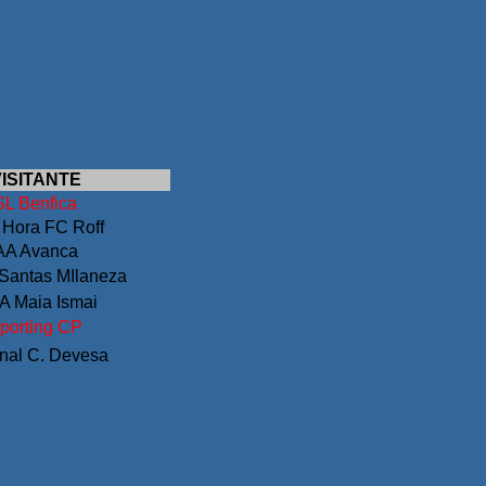
ISITANTE
SL Benfica
 Hora FC Roff
AA Avanca
Santas MIlaneza
 Maia Ismai
porting CP
nal C. Devesa