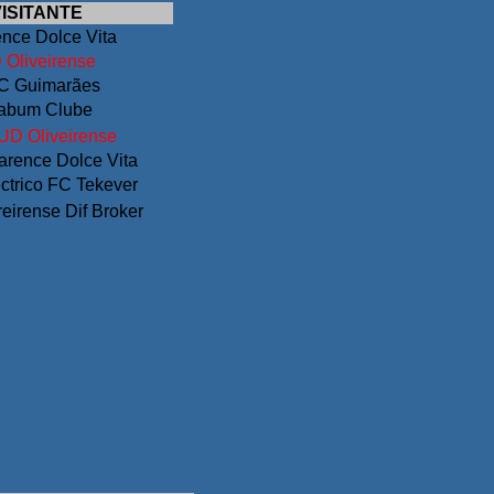
ISITANTE
nce Dolce Vita
 Oliveirense
C Guimarães
liabum Clube
UD Oliveirense
arence Dolce Vita
ctrico FC Tekever
reirense Dif Broker