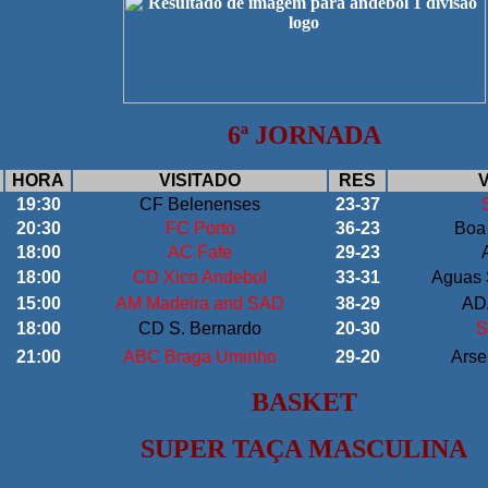
6
ª JORNADA
HORA
VISITADO
RES
V
19:30
CF Belenenses
23-37
20:30
FC Porto
36-23
Boa
18:00
AC Fafe
29-23
18:00
CD Xico Andebol
33-31
Aguas 
15:00
AM Madeira and SAD
38-29
ADA
18:00
CD S. Bernardo
20-30
S
21:00
ABC Braga Uminho
29-20
Arse
BASKET
SUPER TAÇA MASCULINA