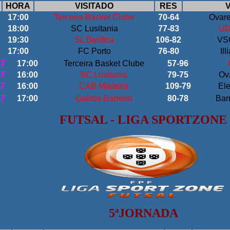
HORA
VISITADO
RES
V
17:00
Terceira Basket Clube
70-64
Ovare
18:00
SC Lusitania
77-83
UD
19:30
SL Benfica
106-82
VS
17:00
FC Porto
76-80
Il
17
17:00
Terceira Basket Clube
57-96
17
16:00
SC Lusitania
79-75
Ov
17
16:00
CAB Madeira
109-79
Ele
17
17:00
Galitos Barreiro
80-78
Bar
FUTSAL - LIGA SPORTZONE
5
ªJORNADA