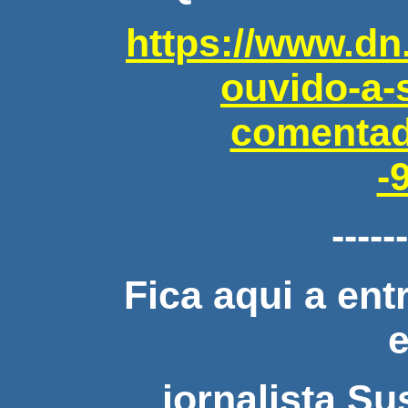
https://www.dn.
ouvido-a-
comentad
-
-----
Fica aqui a ent
e
jornalista S