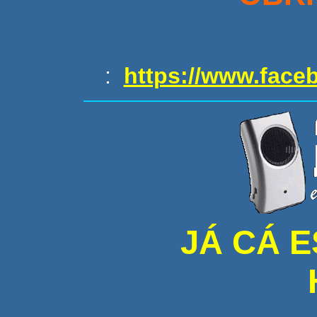
:
https://www.face
JÁ CÁ E