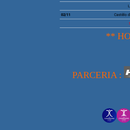
L
02/11
Castêlo
d
** H
PARCERIA :