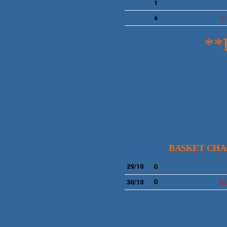
1
6
Lu
**BASK
MASC
BASKET CHA
29/10
G
30/10
G
IC