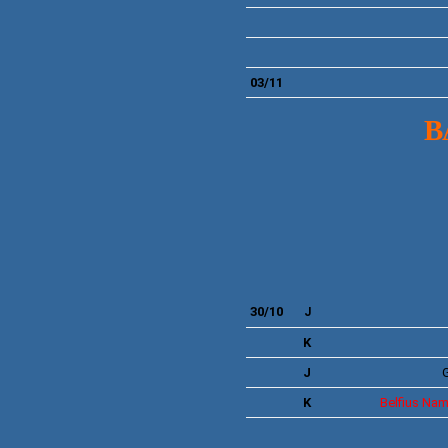
03/11
B
30/10
J
K
J
G
K
Belfius
Namu