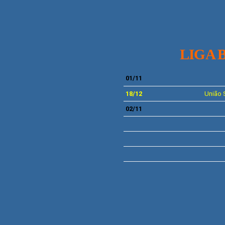
LIGA 
01/11
18
/12
União 
02/11