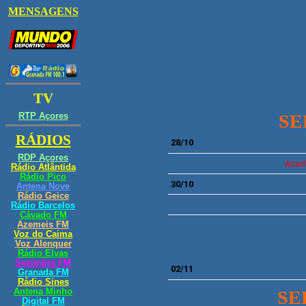
SE
28/10
Acad
30/10
02/11
SE