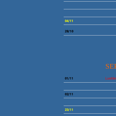
04/11
28/10
SE
01/11
Lusitâ
02/11
23/11