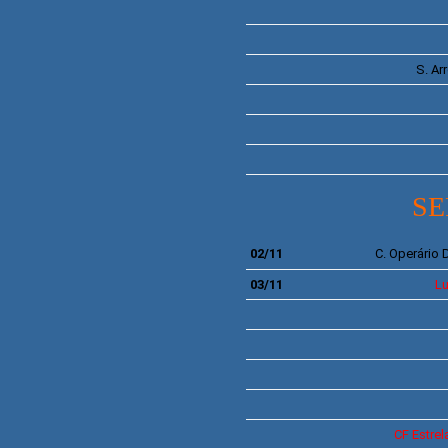
S.
Ar
SE
02/11
C.
Operário 
03/11
Lu
CF
Estre