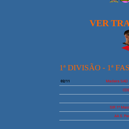
VER TRA
1ª DIVISÃO - 1ª FA
02/11
Madeira SAD
CD
SIR
1º Mai
AA
S. Pe