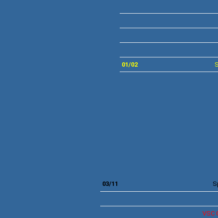
01/02
S
03/11
S
VSC