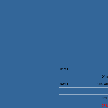
01/11
Dín
02/11
CRC
Qu
SC
F
CR
L