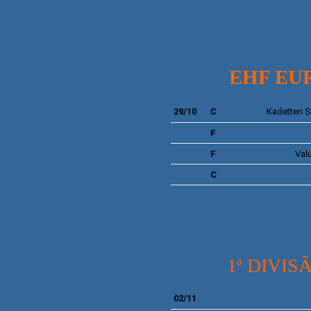
EHF EUROP
29/10
Kadetten 
C
F
F
Valu
C
1ª DIVISÃ
02/11