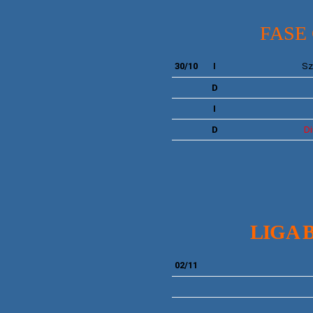
FASE
30/10
Sz
I
D
I
D
D
LIGA 
02/11