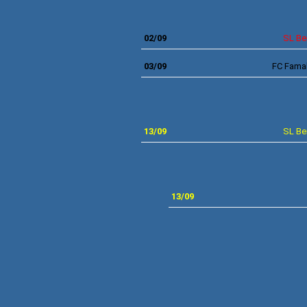
MEIAS
02/09
SL Be
03/09
FC Famal
FI
1
3/09
SL Be
1
3/09