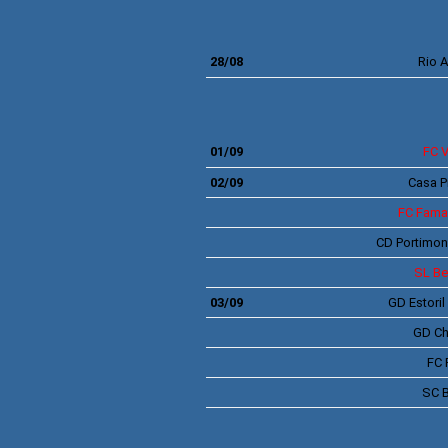
28/08
Rio 
4ª J
01/09
FC V
02/09
Casa P
FC Fama
CD
Portimo
SL
Be
03/09
GD
Estoril
GD Ch
FC 
SC 