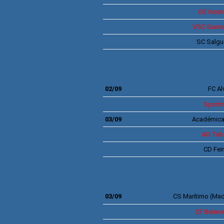
Gil Vicen
VSC
Guima
SC Salgu
SÉRIE B
02/09
FC Al
Sporti
03/09
Académica
AD
Tab
CD
Fei
SÉRIE C 
03/09
CS
Marítimo
(Mad
CF
Belen