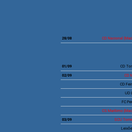
28/08
CD
Nacional
(Mad
4ª J
01/09
CD To
02/09
CD 
CD
Fei
UD L
FC Pen
CS
Marítimo
(Mad
03/09
SCU
Torr
Leixõ