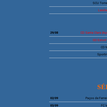
SCU
Torr
Leixõ
SERIE B 
29/08
CD
Santa Clara
(Aç
GD
Estoril
CD 
Sporti
SÉ
02/09
Paços de Ferrei
03/09
FC V