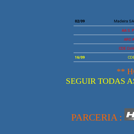
02/09
Madeira S
AA S. 
ARC A
CDE
Col
16/09
CD
** 
SEGUIR TODAS A
PARCERIA :