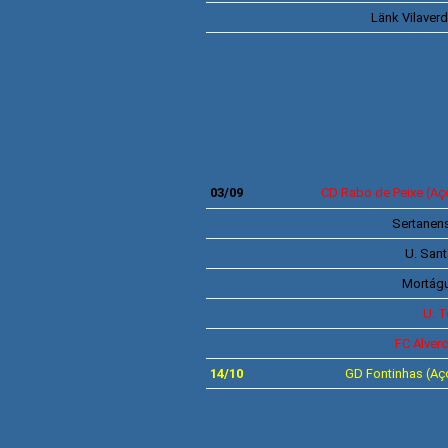
Länk Vilaver
SÉRIE C 
03/09
CD
Rabo de Peixe
(Aç
Sertanen
U. San
Mortág
U. 
FC Alver
14/10
GD
Fontinhas
(Aç
SÉRIE D 