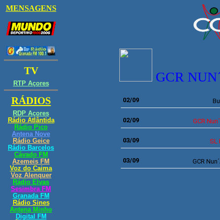
GCR NUN
02/09
Bu
02/09
GCR Nun´
0
3/09
SL 
0
3/09
GCR Nun´