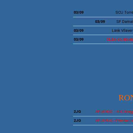
03/09
SCU
Torr
03/09
SF
Damai
03/09
Länk Vilave
03/09
Clube de Alberg
*
RO
2JG
APURADO -
ABC Brag
2JG
APURADO - P.Winterth