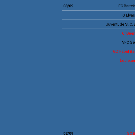
03/09
FC
Barrei
O Elvas
Juventude S. C. 
C.
Orien
VFC
Se
GD
Fabril Ba
Louleta
A
02/09
SC B