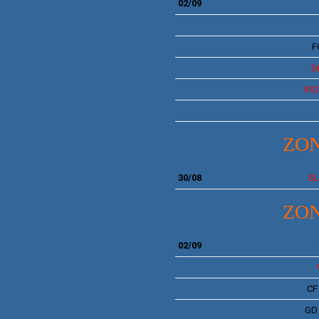
02/09
F
Gi
VS
ZON
30/08
S
ZON
02/09
C
G