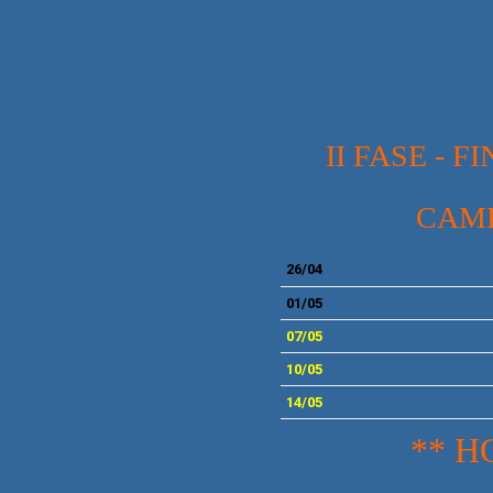
II FASE - 
CAMP
26
/04
01/05
07
/05
10/05
14
/05
** H