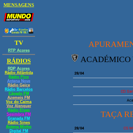
APURAMENT
ACADÉMICO 
28/04
CD
San
Ac
TAÇA R
28/04
CS
M