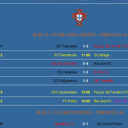
SUB 15 - I FASE ZONA NORTE - JORNADA 14
11
AD
Taboeira
1-3
Paços de Ferreira
FC
12
FC
Famalicão
11:00
SC
Braga
VSC
Guimarães
5-0
Rio Ave
FC
CD
Feirense
1-3
FC
Porto
SC
Salgueiros
1-3
CD Tondela
12
VSC
Guimarães
16:00
Paços de Ferreira
F
12
FC Porto
16:00
Rio Ave
FC
- Jorn.10
SUB 15 - I FASE ZONA SUL - JORNADA 14
09
Sporting
CP
3-1
GD
Estoril Praia