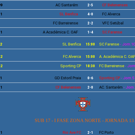
09
AC Santarém
2-5
CF
Belenenses
11
SL
Benfica
4-0
FC
Alverca
FC
Barreirense
2-2
VFC
Setúbal
11
A
Académica C. OAF
1-4
SC
Farense
12
SL
Benfica
15:00
SC
Farense
- Jorn.1
12
FC Alverca
15:00
A.
Académica C. OA
12
Sporting
CP
18:30
FC
Barreirense
- Jorn
11
GD
Estoril Praia
0-6
Sporting
CP
- Jorn.5
11
CF
Belenenses
2-0
AC
. Santarém
- Jorn
SUB 17 - I FASE ZONA NORTE -
JORNADA 13
11
Rio Ave
FC
2-1
FC
Porto