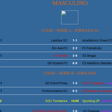
MASCULINO
I FASE - SERIE A - JORNADA 10
11
Leixões
SC
1-1
Académico
Viseu FC
Rio Ave
FC
2-2
FC Famalicão
11
FC Vizela
2-0
SC Braga
Gil Vicente
FC
0-0
CS
Marítimo
(Madeir
I FASE - SERIE B - JORNADA
11
GD
Estoril Praia
1-3
SCU
Torreense
- Jo
11
Portimonense
SC
0-2
CF
Estrela da Amad
2
SCU
Torreense
16:00
Sporting
CP
- Jorn.6
1
CD
Santa Clara
(Açores)
2-0
SC
Farense
- Jorn.1