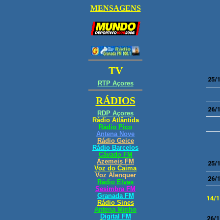
25/
26/
25/
26/
14/1
26/1