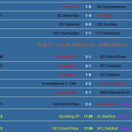
Leixões
SC
1-0
AD
Sanjoanense
11
SC
Beira-Mar
1-4
SC
Braga
CD
Feirense
0-0
CD Tondela
VSC
Guimarães
1-1
FC
Famalicão
SUB 17 - I FASE ZONA SUL - JORNADA 13
08
Sporting
CP
2-1
GD
Estoril Praia
11
SL
Benfica
4-1
VFC
Setúbal
FC
Alverca
1-0
SC
Farense
A
Académica C. OAF
2-3
SCU
Torreense
Casa Pia AC
2-1
Real Massamá SC
11
GD
Estoril Praia
2-3
Sporting
CP
- Jorn.4
12
Sporting
CP
11:00
SL
Benfica
- Jorn.7
12
GD Estoril Praia
11:00
VFC Setúbal
- Jorn.7