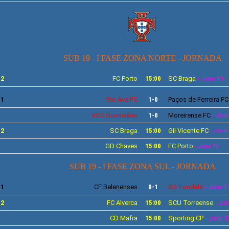
SUB 19 - I FASE ZONA NORTE - JORNADA
12
FC Porto
15:00
SC Braga
- Jorn.15
11
Rio Ave
FC
1-0
Paços de Ferreira
FC
VSC
Guimarães
1-0
Moreirense
FC
- Jor
12
SC Braga
15:00
Gil Vicente
FC
- Jorn
GD Chaves
15:00
FC Porto
- Jorn.12
SUB 19 - I FASE ZONA SUL - JORNADA
11
CF
Belenenses
0-1
CD Tondela
- Jorn.1
12
FC Alverca
15:00
SCU
Torreense
- Jo
CD Mafra
15:00
Sporting
CP
- Jorn.1