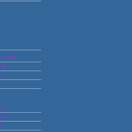
- Jorn.12
n.12
.12
2
rn.12
2