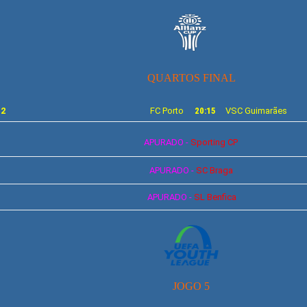
QUARTOS FINAL
12
FC Porto
20:15
VSC
Guimarães
APURADO -
Sporting
CP
APURADO -
SC Braga
APURADO -
SL
Benfica
JOGO 5