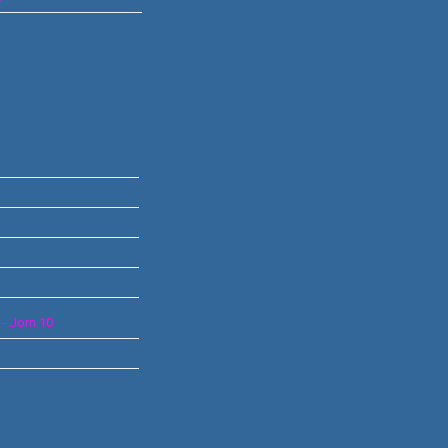
C
- Jorn.10