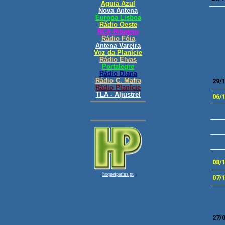
29/
06/
08/
07/
27/