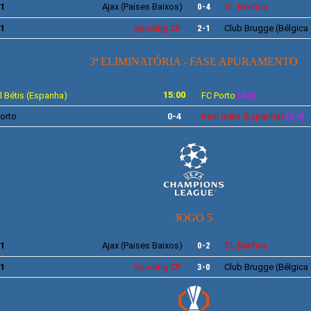
11
Ajax
(Paises Baixos)
0-4
SL
Benfica
11
Sporting
CP
2-1
Club
Brugge
(Bélgica 
3ª ELIMINATÓRIA - FASE APURAMENTO
15:00
 Bétis (Espanha)
FC
Porto
(4-0)
orto
0-4
Real Betis
(Espanha)
(0-4)
JOGO 5
11
Ajax
(Paises Baixos)
0-2
SL
Benfica
11
Sporting
CP
3-0
Club Brugge
(Bélgica 