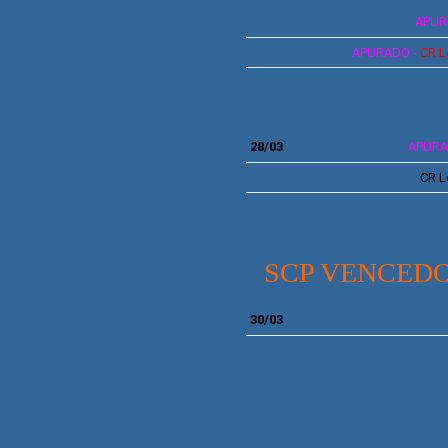
APUR
APURADO -
CR L
28
/03
APURA
CR L
SCP VENCED
30/03