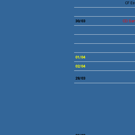
CF
Es
30/03
CD
San
01/04
02/04
28
/03