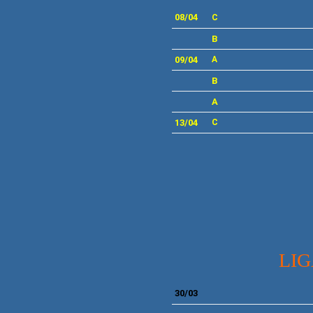
08/04
C
B
09/04
A
B
A
13/04
C
LIGA
30/03