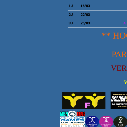
1J
16/03
2J
22/03
3J
26/03
A
** HO
PAR
VER