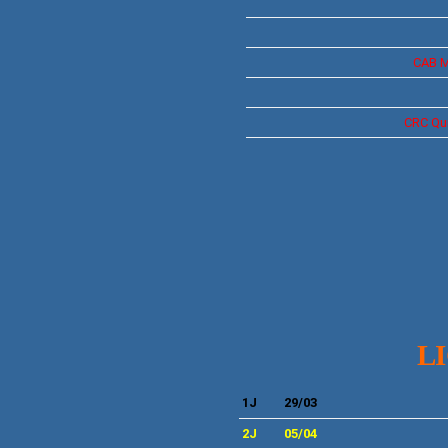
CAB M
CRC
Qu
LI
1J
29
/03
2J
05
/04