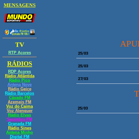
APU
25
/03
25
/03
27
/03
25
/03