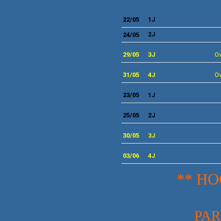
22/05
1J
24/05
2J
29
/05
3J
Ov
31
/05
4J
Ov
23/05
1J
25
/05
2J
30/05
3J
03/06
4J
** HO
PAR