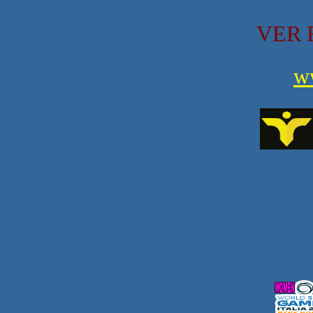
VER 
w