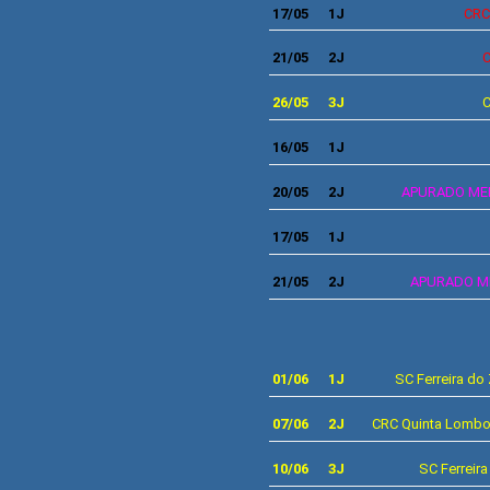
17
/05
1J
CRC
21
/05
2J
C
26/05
3J
C
16/05
1J
20/05
2J
APURADO MEIA
17
/05
1J
21/05
2J
APURADO ME
01/06
1J
SC Ferreira do
07/06
2J
CRC Quinta Lombos
10/06
3J
SC Ferreira