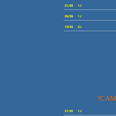
31/05
1J
06/06
1J
10/06
2J
?CAM
31/05
1J