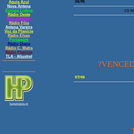
24/05
CS
M
?VENCED
07
/06