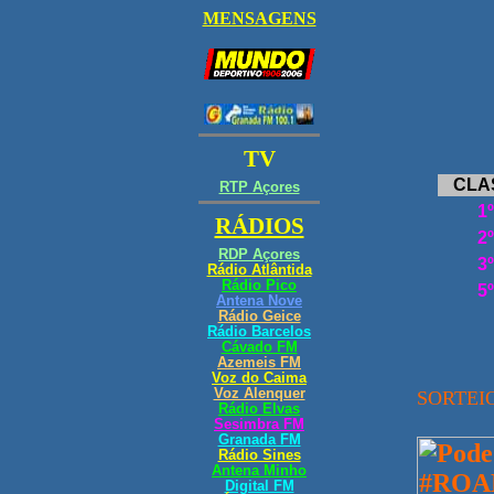
GP 
CLA
1º
2º
3º
5º
SORTEI