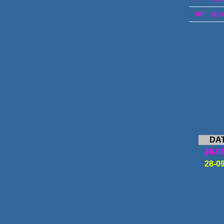
18º
SC
DA
20-0
28-0