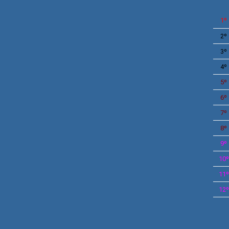
1º
2º
3º
4º
5º
6º
7º
8º
9º
10º
11º
12º