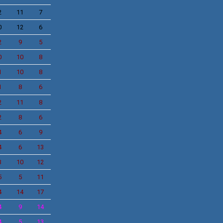
2
11
7
0
12
6
2
9
5
0
10
8
1
10
8
1
8
6
2
11
8
2
8
6
4
6
9
4
6
13
3
10
12
5
5
11
4
14
17
4
9
14
4
5
13