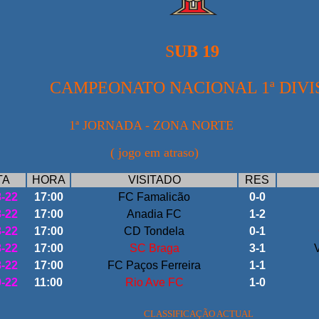
S
UB 19
CAMPEONATO NACIONAL 1ª DIVI
JORNADA - ZONA NORTE
ogo em atraso)
TA
HORA
VISITADO
RES
8-22
17:00
FC Famalicão
0-0
8-22
17:00
Anadia FC
1-2
8-22
17:00
CD Tondela
0-1
8-22
17:00
SC Braga
3-1
8-22
17:00
FC Paços Ferreira
1-1
9-22
11:00
Rio Ave FC
1-0
CLASSIFICAÇÃO ACTUAL