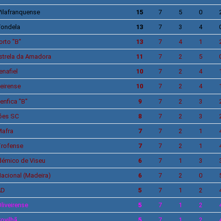
ilafranquense
15
7
5
0
ondela
13
7
3
4
orto
"B"
13
7
4
1
strela da Amadora
11
7
2
5
enafiel
10
7
2
4
eirense
10
7
2
4
enfica
"B"
9
7
2
3
ões
SC
8
7
2
3
afra
7
7
2
1
rofense
7
7
2
1
émico de Viseu
6
7
1
3
acional
(Madeira)
6
7
2
0
AD
5
7
1
2
liveirense
5
7
1
2
ovilhã
5
7
1
2