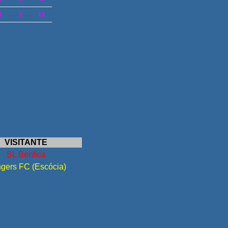
5
3
13
VISITANTE
SL Benfica
gers FC (Escócia)