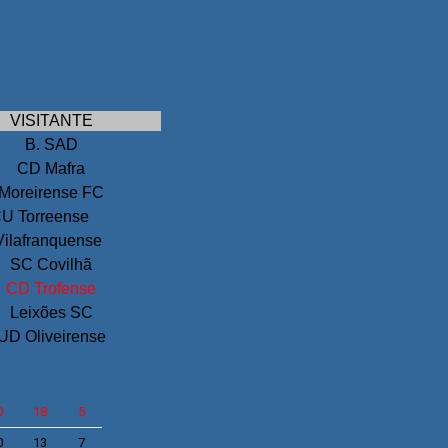
VISITANTE
B. SAD
CD Mafra
Moreirense FC
U Torreense
ilafranquense
SC Covilhã
CD Trofense
Leixões SC
UD Oliveirense
0
18
5
0
13
7