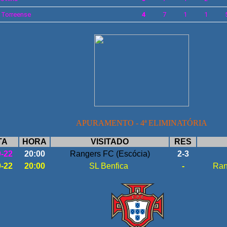
U
Torreense
4
7
1
1
APURAMENTO - 4ª ELIMINATÓRIA
TA
HORA
VISITADO
RES
9-22
20:00
Rangers FC (Escócia)
2-3
9-22
20:00
SL Benfica
-
Ran