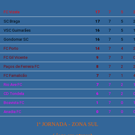
FC Vizela
17
7
5
SC Braga
17
7
5
VSC
Guimarães
16
7
5
Gondomar SC
16
7
5
FC Porto
14
7
4
FC
Gil Vicente
9
7
3
Paços de Ferreira
FC
8
7
2
FC Famalicão
7
7
1
Rio Ave
FC
7
7
2
CD Tondela
6
7
2
Boavista
FC
1
7
0
Anadia FC
0
7
0
1ª JORNADA - ZONA SUL