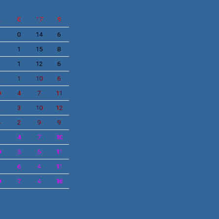
2
0
17
9
2
0
14
6
1
1
15
8
1
1
12
6
2
1
10
6
0
4
7
11
2
3
10
12
4
2
9
9
1
4
7
10
0
5
6
11
1
6
4
11
0
7
4
16