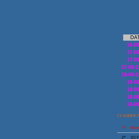
DA
16-0
17-0
17-0
17-09-2
18-09-2
18-0
18-0
18-0
19-0
CLASSIFIC
1º
More
2º
SC
F