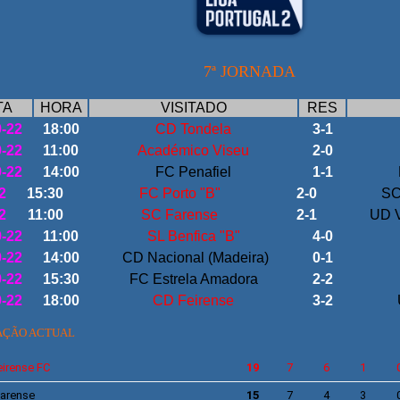
7ª JORNADA
TA
HORA
VISITADO
RES
9-22
18:00
CD Tondela
3-1
9-22
11:00
Académico Viseu
2-0
9-22
14:00
FC Penafiel
1-1
2
15:30
FC Porto "B"
2-0
SC
2
11:00
SC Farense
2-1
UD V
9-22
11:00
SL Benfica "B"
4-0
9-22
14:00
CD Nacional (Madeira)
0-1
9-22
15:30
FC Estrela Amadora
2-2
9-22
18:00
CD Feirense
3-2
AÇÃO ACTUAL
irense
FC
19
7
6
1
arense
15
7
4
3