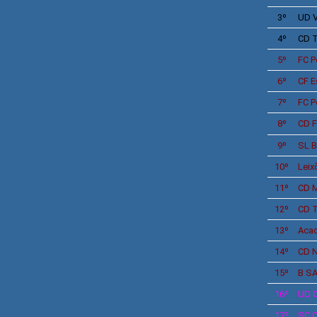
3º
UD
V
4º
CD T
5º
FC P
6º
CF
E
7º
FC P
8º
CD
F
9º
SL
B
10º
Leix
11º
CD M
12º
CD
T
13º
Acad
14º
CD
N
15º
B S
16º
UD O
17º
SC C