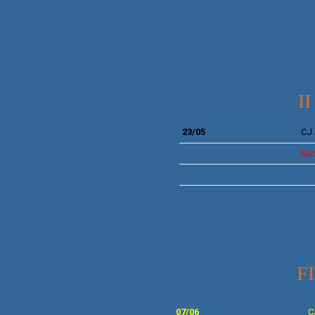
I
23/05
CJ
AA
FINA
07
/06
C