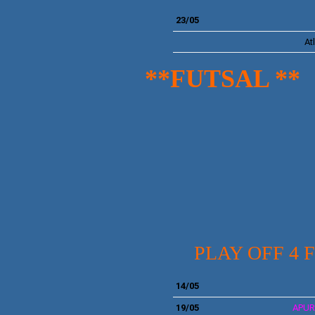
23/05
At
**FUTSAL **
PLAY OFF 4 F
14
/05
1
9/05
APUR