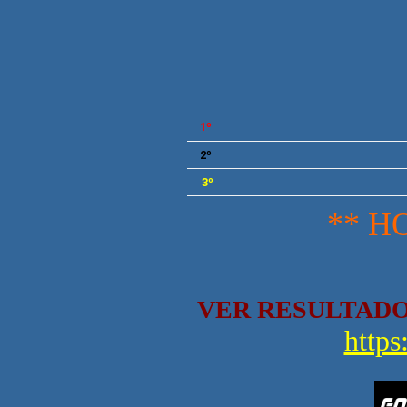
GP F
1º
2º
3º
** H
VER RESULTADO
https