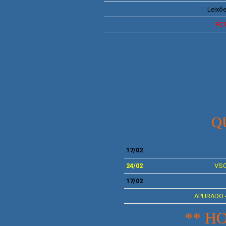
Leixõ
FC 
Q
17/02
24/02
VS
17/02
APURADO 
** H