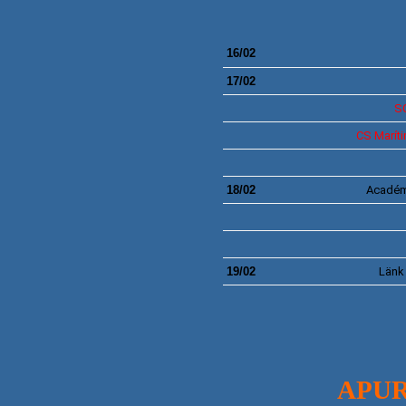
16/02
17/02
S
CS
Marít
18/02
Académ
19/02
Länk
APU