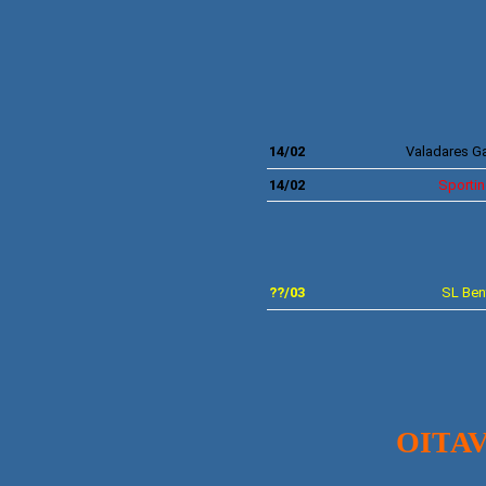
14
/02
Valadares Ga
14/02
Sportin
??
/03
SL
Ben
OIT
AV