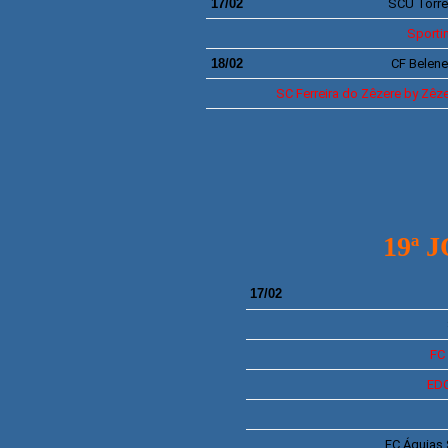
17/02
SCU
Torr
Sporti
18/02
CF
Belen
SC
Ferreira do Zêzere by Zêz
19ª 
17/02
FC
ED
FC
Águias 