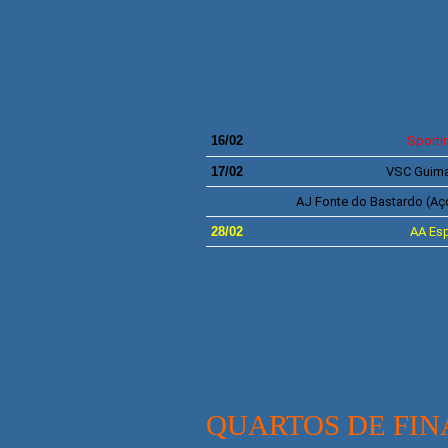
9ª J
16/02
Sporti
17/02
VSC
Guima
AJ
Fonte do Bastardo
(Aç
28/02
AA
Esp
QUARTOS DE FIN