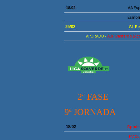
AA Es
18/02
Esmor
25/02
SL
Be
APURADO -
AJ
F
Bastardo
(Aç
2ª FASE
9ª JORNADA
18/02
Sporti
PV Co