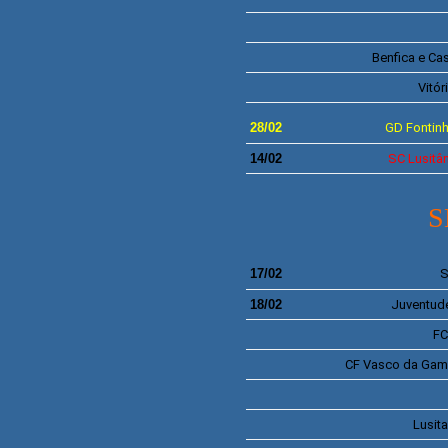
Benfica e Ca
Vitó
28
/02
GD
Fontin
14/02
SC
Lusitân
S
17/02
18/02
Juventude
F
CF
Vasco da Gama
Lusit