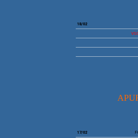
18/02
VS
APU
17/02
F