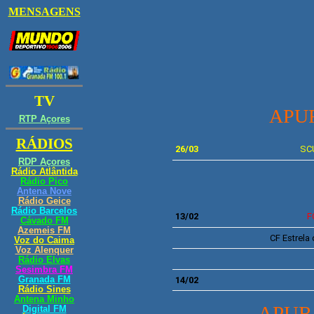
A
PU
26/03
SC
13/02
F
CF
Estrela
14/02
APUR