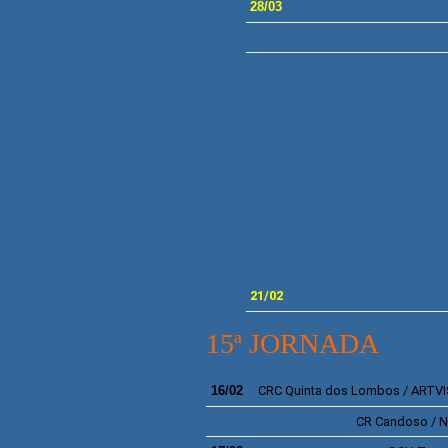
2
8/03
21/02
15ª JORNADA
16/02
CRC
Quinta dos Lombos / ARTV
CR Candoso / N