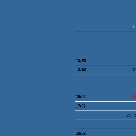
F
2
12/02
13/02
Gi
16/02
F
17/02
CD
P
18/02