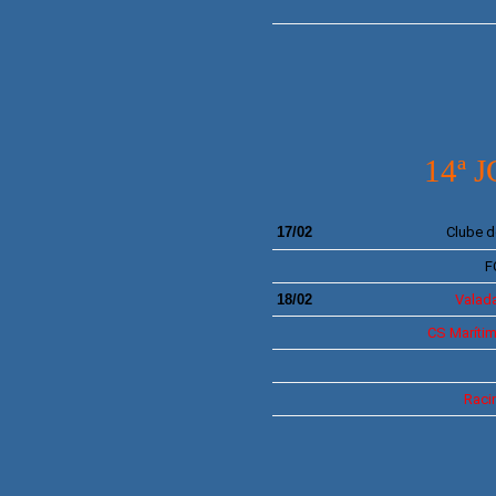
14ª 
17/02
Clube d
F
18/02
Valada
CS
Maríti
Raci