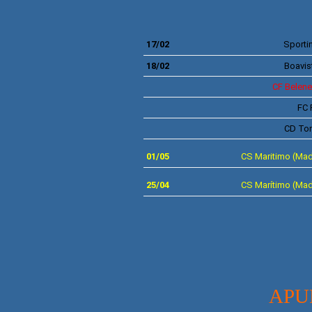
17/02
Sporti
18/02
Boavis
CF
Belen
FC 
CD To
01/05
C
S Maritimo (Mad
25/04
CS
Marítimo
(Mad
APURAMEN