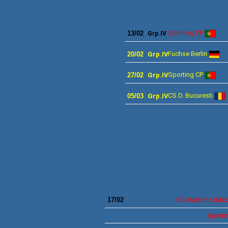
MAIN 
Sporting CP
13/02
Grp.IV
Fuchse Berlin
20/02
Grp.IV
Sporting
CP
27/02
Grp.IV
CS D. Bucuresti
05/03
Grp.IV
17/02
CS
Marítimo
(Mad
Sporti