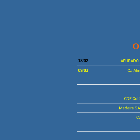
O
18
/02
APURADO 
09/03
CJ
Alm
CDE
Col
Madeira S
C