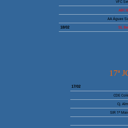
VFC
Se
ABC
B
AA
Águas S
18/02
SL
Be
17ª 
17/02
CDE
Col
Cj.
Alm
SIR 1º Mai