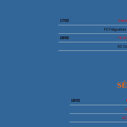
17/02
Varz
FC Felgueiras
18/02
FC Al
SC Co
SÉR
18/02
A