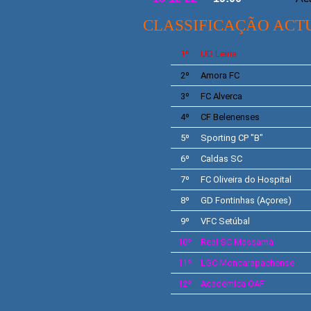
CLASSIFICAÇÃO ACT
1º
UD Leiria
2º
Amora FC
3º
FC Alverca
4º
CF
Belenenses
5º
Sporting
CP "B"
6º
Caldas SC
7º
FC Oliveira do Hospital
8º
GD
Fontinhas
(Açores)
9º
VFC
Setúbal
10º
Real SC
Massamá
11º
LGC
Moncarapachense
12º
Académica OAF