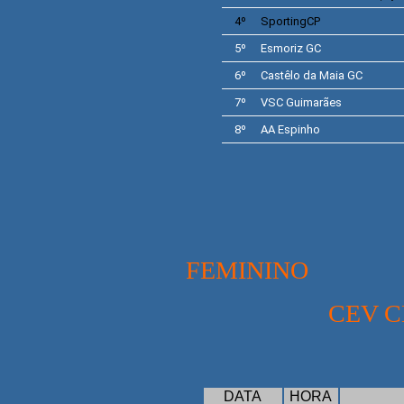
4º
Sporting
CP
5º
Esmoriz
GC
6º
Castêlo da Maia
GC
7º
VSC
Guimarães
8º
AA Espinho
FEMININO
CEV CHA
1/16 AVOS
DATA
HORA