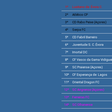
1º
Lusitano de Évora
C.
2º
Atlético CP
3º
CD
Rabo Peixe
(Açores)
4º
Serpa
FC
5º
CD
Fabril Barreiro
6º
Juventude S. C. Évora
7º
Imortal DC
8º
CF
Vasco da Gama Vidiguei
9º
SC Praiense
(Açores)
10º
CF
Esperança de Lagos
11º
Oriental Dragon FC
12º
SC
Angrense
(Açores)
13º
Ferreiras
FC
14º
SC
Olhanense