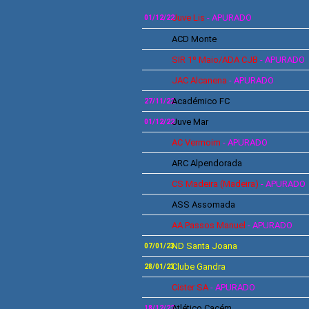
Juve Lis
- APURADO
0
1/12/22
ACD Monte
SIR 1º Maio/ADA CJB
- APURADO
JAC Alcanena
- APURADO
Académico FC
27/11/22
Juve Mar
01/12/22
AC Vermoim
- APURADO
ARC Alpendorada
CS Madeira
(Madeira)
- APURADO
ASS Assomada
AA
Passos Manuel
- APURADO
ND Santa Joana
07/01/23
Clube Gandra
28/01/23
Cister SA
- APURADO
Atlético Cacém
18
/12/22