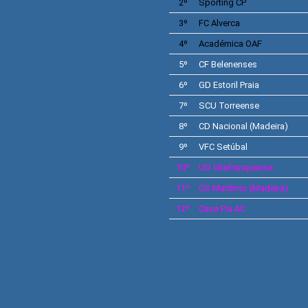
2º
Sporting
CP
3º
FC Alverca
4º
Académica OAF
5º
CF
Belenenses
6º
GD
Estoril Praia
7º
SCU
Torreense
8º
CD
Nacional
(Madeira)
9º
VFC
Setúbal
10º
UD
Vilafranquense
11º
CS
Marítimo
(Madeira)
12º
Casa Pia AC