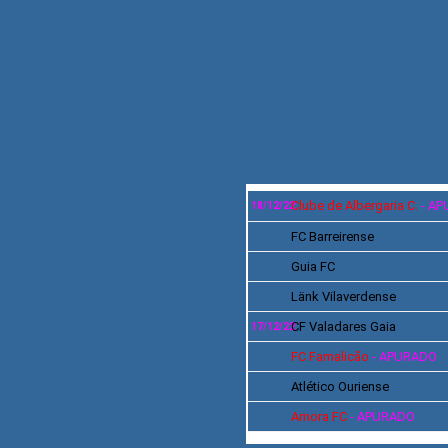
Clube de Albergaria
C.
- A
18/12/22
FC
Barreirense
Guia FC
Länk Vilaverdense
CF Valadares
Gaia
17/12/22
FC Famalicão
-
APURADO
Atlético Ouriense
Amora FC
- APURADO