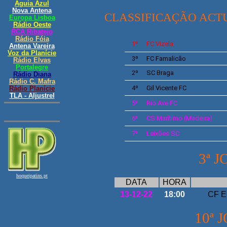
CLASSIFICAÇÃO ACT
1º
FC Vizela
3º
FC Famalicão
2º
SC Braga
4º
Gil Vicente
FC
5º
Rio Ave
FC
6º
CS
Marítimo
(Madeira)
7º
Leixões
SC
3ª 
DATA
HORA
13-12-22
18:00
CF E
10ª 