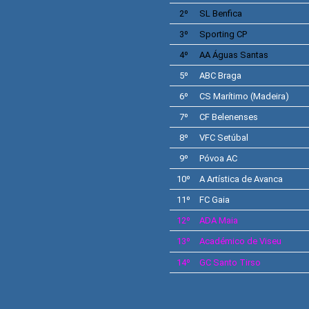
2º
SL
Benfica
3º
Sporting
CP
4º
AA
Águas Santas
5º
ABC
Braga
6º
CS
Marítimo
(Madeira)
7º
CF
Belenenses
8º
VFC
Setúbal
9º
Póvoa AC
10º
A
Artística de Avanca
11º
FC Gaia
12º
ADA Maia
13º
Académico de Viseu
14º
GC Santo Tirso