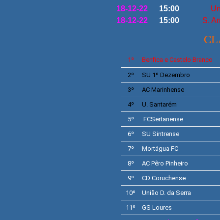
18-12-22
15:00
Un
18-12-22
15:00
S. A
CL
1º
Benfica e Castelo Branco
2º
SU
1º Dezembro
3º
AC
Marinhense
4º
U. Santarém
5º
FC
Sertanense
6º
SU
Sintrense
7º
Mortágua FC
8º
AC
Pêro Pinheiro
9º
CD
Coruchense
10º
União D. da Serra
11º
GS Loures