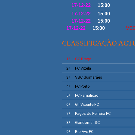
17-12-22
15:00
17-12-22
15:00
17-12-22
15:00
17-12-22
15:00
VSC
CLASSIFICAÇÃO ACT
1º
SC Braga
2º
FC Vizela
3º
VSC
Guima
rães
4º
FC Porto
5º
FC Famalicão
6º
Gil Vicente
FC
7º
Paços de Ferreira
FC
8º
Gondomar SC
9º
Rio Ave
FC