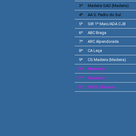
3º
Madeira SAD
(Madeira)
4º
AA S. Pedro do Sul
5º
SIR 1º Maio/ADA CJB
6º
ABC
Braga
7º
ARC Alpendorada
8º
CA Leça
9º
CS Madeira
(Madeira)
10º
Maiastars
11º
Alavarium
12º
CDES
Gil Eanes