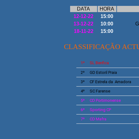
DATA
HORA
12-12-22
15:00
13-12-22
10:00
G
18-11-22
15:00
CLASSIFICAÇÃO ACT
1º
SL
Benfica
2º
GD
Estoril Praia
3º
CF
Estrela da Amadora
4º
SC
Farense
5º
CD
Portimonense
6º
Sporting
CP
7º
CD Mafra