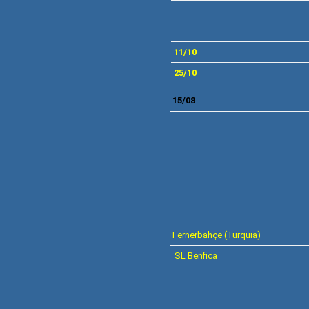
11/10
25/10
15/08
Ferne
rbahçe
(Turquia)
SL Benfica