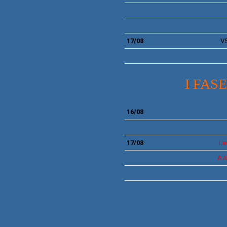
17/08
V
I FASE
16/08
17/08
Lu
A
A