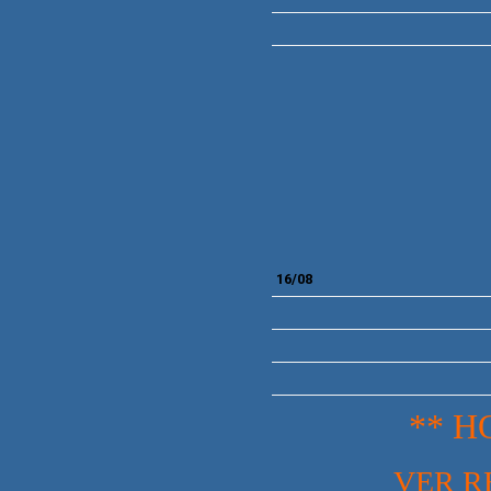
16/08
** H
VER RESULT