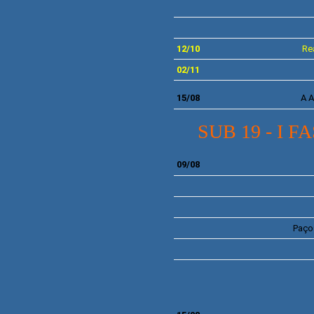
12/10
Re
02/11
15
/08
A A
SUB 19 - I 
09/08
Paços