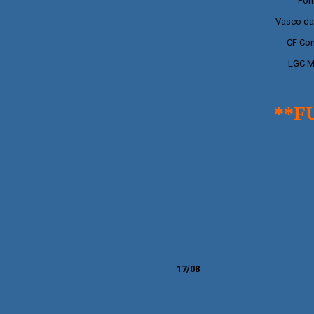
Por
Vasco da
CF
Com
LGC
M
**F
17/08