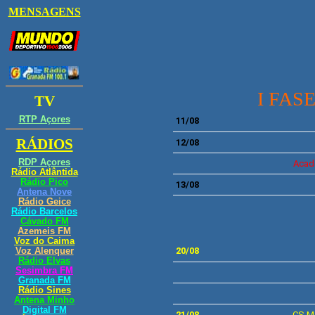
I FASE
11/08
12/08
Acad
13/08
20/08
21/08
CS
M