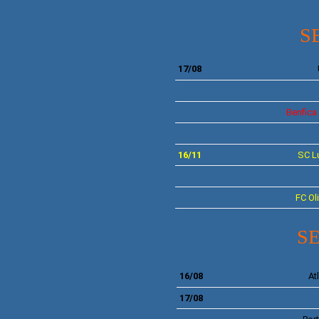
S
17/08
Benfica
16/11
SC
L
FC
Oli
S
16/08
At
17/08