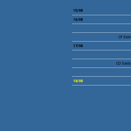
15/08
16/08
CF
Estr
17/08
CD
Santa
18/08