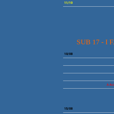
11/10
SUB 17 - I
10/08
A
Ac
15/08