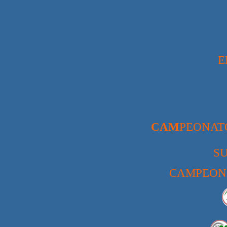
E
C
A
M
PEONAT
SU
CAMPEONA