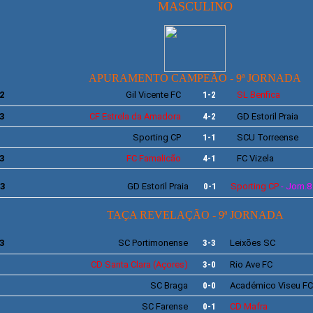
MASCULINO
APURAMENTO CAMPEÃO - 9ª JORNADA
2
Gil Vicente
FC
1-2
SL
Benfica
3
CF
Estrela da Amadora
4-2
GD
Estoril Praia
Sporting
CP
1-1
SCU
Torreense
3
FC Famalicão
4-1
FC Vizela
03
GD
Estoril Praia
0-1
Sporting
CP
- Jorn.8
TAÇA REVELAÇÃO - 9ª JORNADA
3
SC
Portimonense
3-3
Leixões
SC
CD
Santa Clara
(Açores)
3-0
Rio Ave
FC
SC
Braga
0-0
Académico
Viseu FC
SC
Farense
0-1
CD Mafra