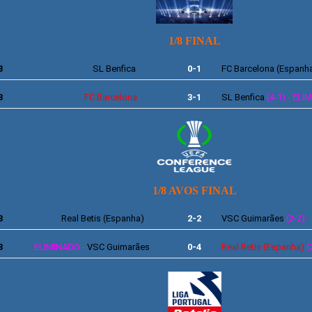
1/8 FINAL
3
SL Benfica
0-1
FC Barcelona (Espanh
3
FC Barcelona
3-1
SL Benfica
(4-1) - EL
1/8 AVOS FINAL
3
Real Betis (Espanha)
2-2
VSC Guimarães
(2-2)
3
ELIMINADO -
VSC Guimarães
0-4
Real Betis (Espanha)
(