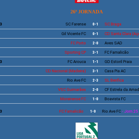
26ª JORNADA
3
SC
Farense
0-1
SC Braga
Gil Vicente
FC
0-1
CD
Santa Clara
(Aç
FC Porto
2-0
Aves S
AD
Sporting
CP
3-1
FC Famalicão
3
FC Arouca
1-1
GD
Estoril Praia
CD
Nacional
(Madeira)
3-1
Casa Pia AC
Rio Ave
FC
2-3
SL
Benfica
VSC
Guimarães
2-0
CF
Estrela da Ama
Moreirense
FC
1-0
Boavista
FC
3
FC
Famalicão
1-0
Rio Ave
FC
- Jorn.25