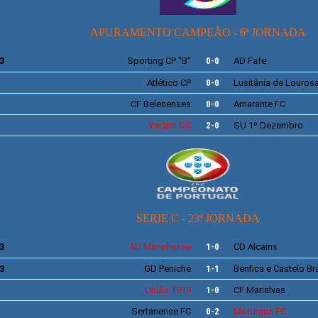
APURAMENTO CAMPEÃO - 6
ª JORNADA
3
Sporting
CP "
B"
0-0
AD
Fafe
Atlético CP
0-0
Lusitânia de Louros
CF
Belenenses
0-0
Amarante FC
Varzim
SC
2-0
SU
1º Dezembro
SERIE C - 23ª JORNADA
3
AD
Marinhense
1-0
CD
Alcains
3
GD
Peniche
1-1
Benfica e Castelo B
União 1919
1-0
CF
Marialvas
Sertanense
FC
0-2
Mortágua FC