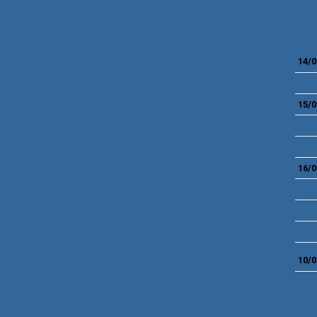
14/0
15/0
16/0
10/0