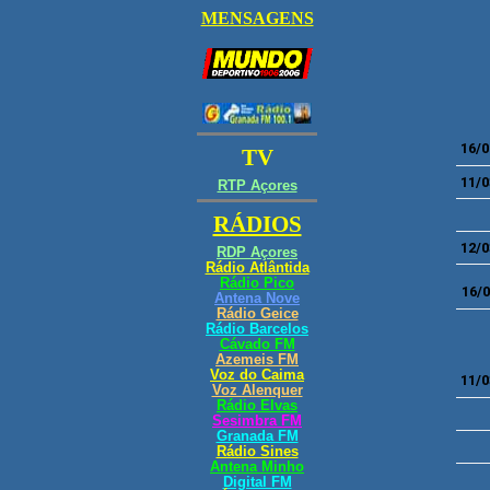
16/0
11/0
12/0
16/
11/0