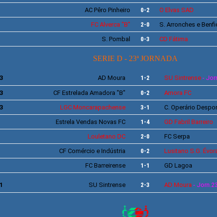
AC
Pêro Pinheiro
0-2
O Elvas
SAD
FC Alverca
"B"
2-0
S.
Arronches e Benfi
S. Pombal
0-3
CD Fátima
SERIE D - 23ª JORNADA
3
AD Moura
1-2
SU Sintrense
- Jor
3
CF
Estrelada Amadora
"
B"
0-2
Amora FC
3
LGC
Moncarapachense
3-1
C.
Operário Despor
Estrela Vendas Novas FC
1-4
GD
Fabril Barreiro
Louletano
DC
2-0
FC
Serpa
CF
Comércio e Indústria
0-2
Lusitano S.G. Évor
FC
Barreirense
1-1
GD Lagoa
1
SU Sintrense
2-3
AD Moura
- Jorn.2