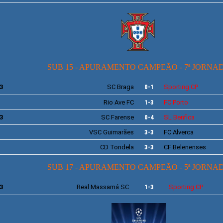
SUB 15 - APURAMENTO CAMPEÃO - 7ª JORNA
3
SC Braga
0-1
Sporting
CP
Rio Ave
FC
1-3
FC Porto
3
SC
Farense
0-4
SL
Benfica
VSC
Guimarães
3-3
FC Alverca
CD Tondela
3-3
CF
Belenenses
SUB 17 - APURAMENTO CAMPEÃO - 5ª JORNA
3
Real Massamá SC
1-3
Sporting
CP