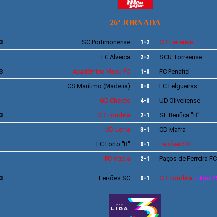
26ª JORNADA
3
SC
Portimonense
1-2
CD
Feirense
FC Alverca
2-2
SCU
Torreense
3
Académico
Viseu FC
1-0
FC Penafiel
CS
Marítimo
(Madeira)
0-0
FC Felgueiras
GD Chaves
4-0
UD Oliveirense
3
CD Tondela
2-1
SL
Benfica
"
B"
UD Leiria
3-1
CD Mafra
FC Porto
"
B"
0-1
Leixões
SC
FC Vizela
2-1
Paços de Ferreira
FC
3
Leixões
SC
0-1
CD Tondela
- Jorn.2