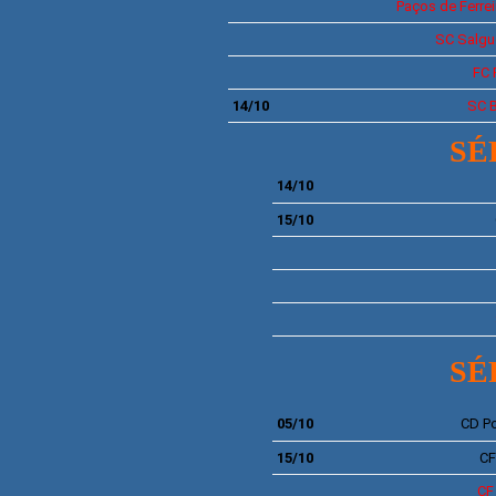
Paços de Ferrei
SC Salgu
FC 
14/10
SC 
SÉ
14/10
15/10
SÉ
05/10
CD
P
15/10
C
C