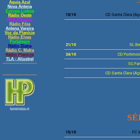
10/10
CD
Santa Clara
(Aç
8ª J
21/10
SL
Be
24/10
CD
Portimo
SC
Fa
CD
Santa Clara
(Aç
SÉ
15/10
FC V