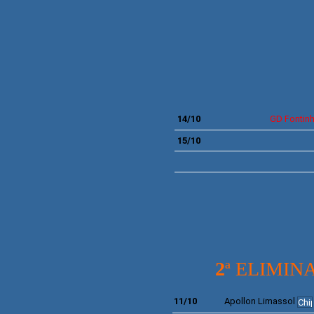
14/10
GD
Fontin
15/10
2
ª ELIMI
11/10
Apollon Limassol