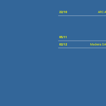
22/10
ARC A
05/11
02/12
Madeira S
**BAS