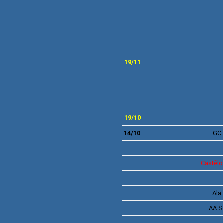
19/11
19
/10
14/10
GC 
Castêlo
Ala
AA 