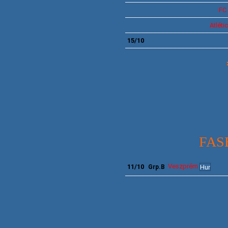
FC
Atlét
15/10
FAS
Veszprém
11/10
Grp.B