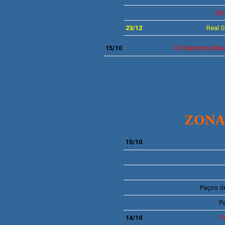
G
23/12
Real 
1
5/10
CS Maritimo (Mad
ZONA
15/10
Paços de
P
14/10
F