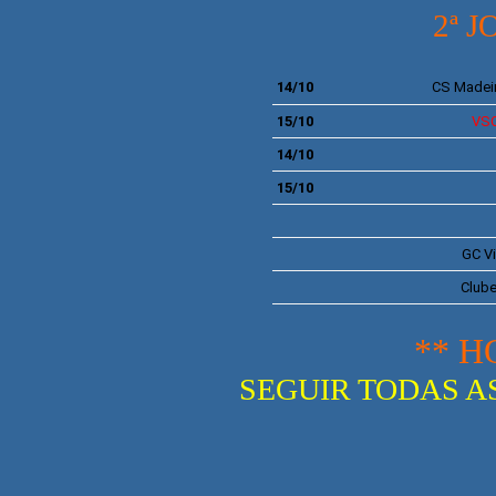
2ª 
14/10
CS Madei
15/10
VS
14/10
15/10
GC V
Clube
** H
SEGUIR TODAS AS