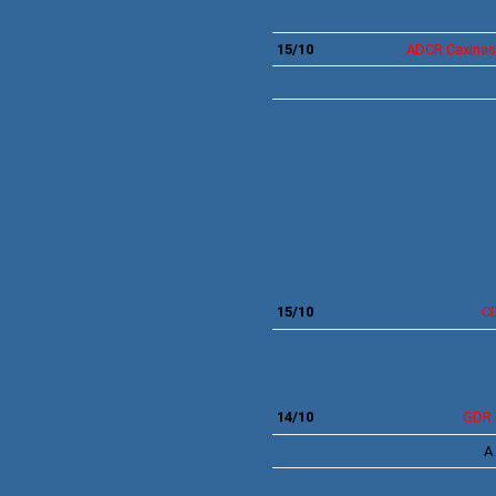
15/10
ADCR Caxinas
15/10
C
14/10
GDR
A 