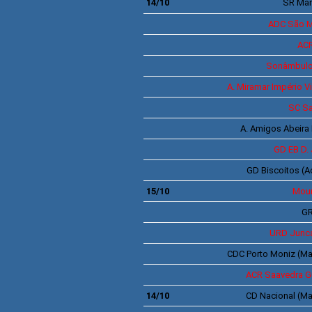
14/10
SR
Man
ADC
São M
AC
Sonâmbul
A.
Miramar Império
Vi
SC S
A.
Amigos Abeira
GD EB D. 
GD Biscoitos
(A
15/10
Mour
G
URD Junc
CDC
Porto Moniz
(Ma
ACR
Saavedra 
14/10
CD
Nacional
(Ma