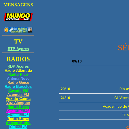
SÉ
09/10
8ª JO
20/10
Rio A
24/10
Gil Vicen
Académico de 
FC V
SERIE B -