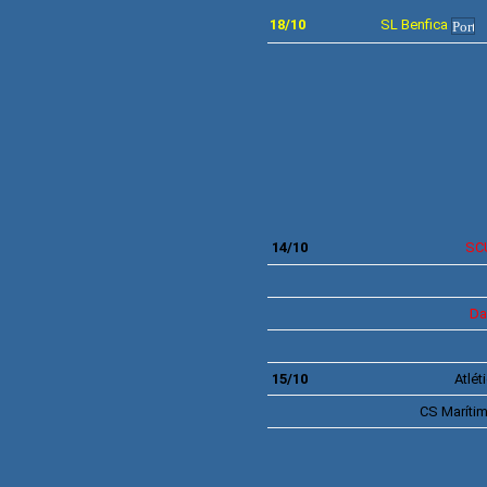
18/10
SL Benfica
14/10
SC
Da
15/10
Atlét
CS
Maríti