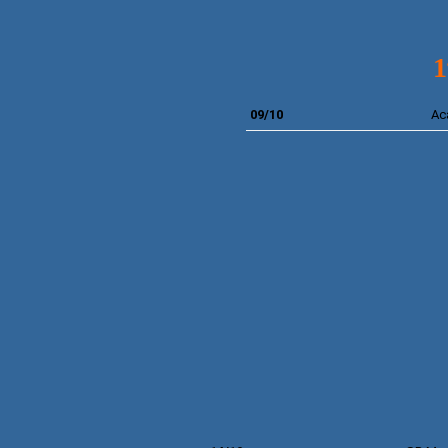
09/10
Ac
*
TAÇA
1ª EL