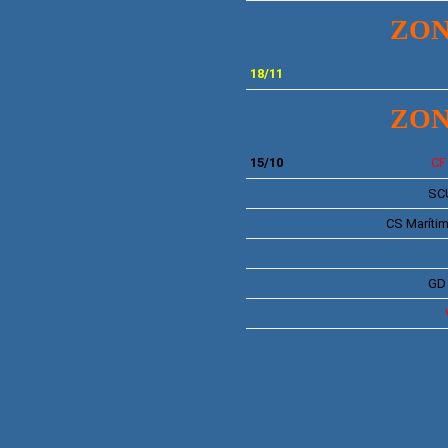
ZON
18/11
ZON
15/10
C
SC
CS
Maríti
G