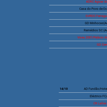
ADRC
Aguiar d
Casa do Povo de Es
SVRDC
Ferrag
GD Minhocas
(A
Remédios SC (A
Viseu 2001/Palácio d
GD Cem
14/10
AD
Fundão/Hote
Eléctrico F
CR
Leões 