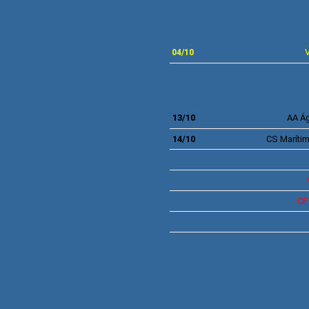
04/10
13/10
AA
Ág
14/10
CS
Maríti
C