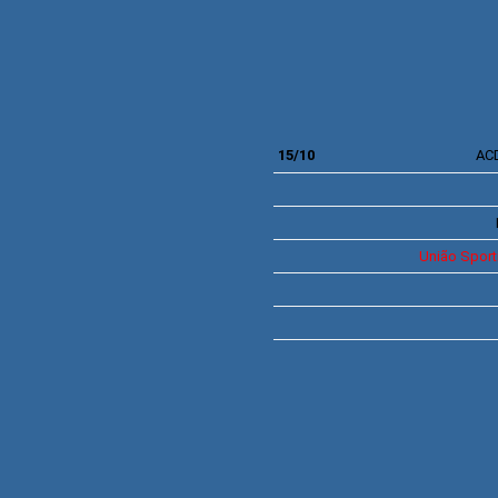
15/10
ACD
União Sport