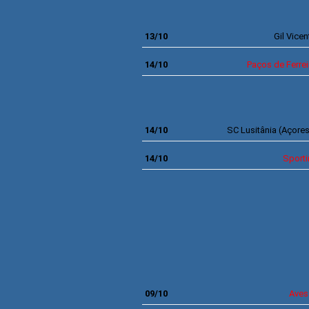
13/10
Gil Vicen
14/10
Paços de Ferrei
ZON
14/10
SC
Lusitânia (Açore
14/10
Sport
7ª JO
09/10
Aves