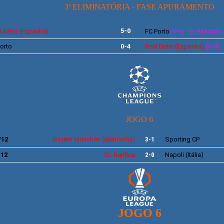
3ª ELIMINATÓRIA - FASE APURAMENTO
5-0
 Bétis (Espanha)
FC
Porto
(9-0) - ELIMINADO
orto
0-4
Real Betis
(Espanha)
(0-4)
JOGO 6
/12
Bayern München
(Alemanha)
3-1
Sporting
CP
/12
SL
Benfica
2-0
Napoli
(Itália)
JOGO 6