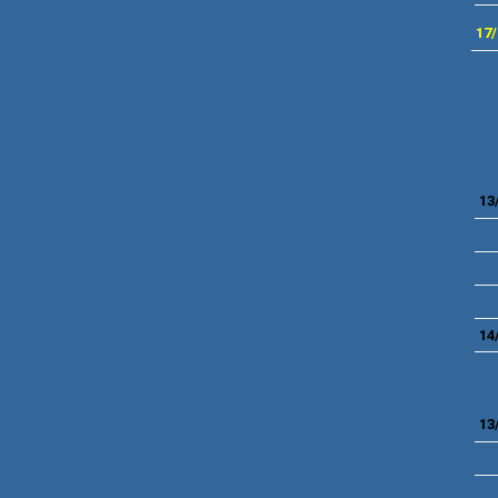
17/
13
14
13