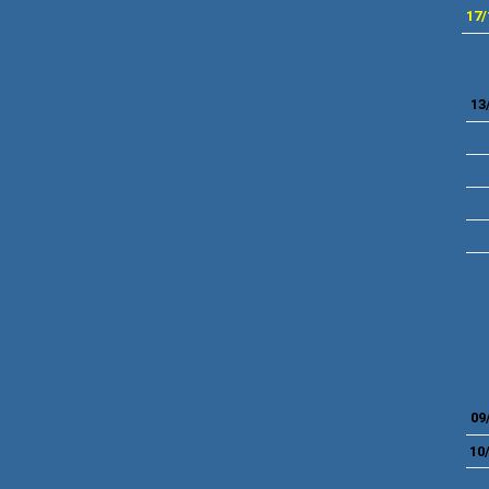
17/
13
09
10