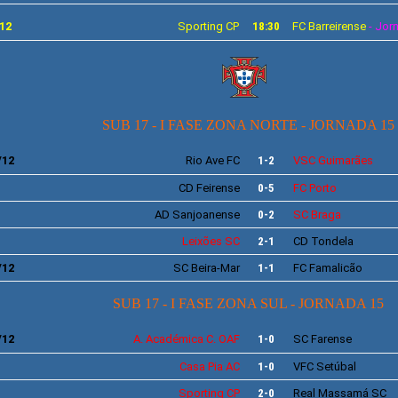
12
Sporting
CP
18:30
FC
Barreirense
- Jorn
SUB 17 - I FASE ZONA NORTE -
JORNADA 15
/12
Rio Ave
FC
1-2
VSC
Guimarães
CD
Feirense
0-5
FC
Porto
AD
Sanjoanense
0-2
SC
Braga
Leixões
SC
2-1
CD Tondela
/12
SC
Beira-Mar
1-1
FC
Famalicão
SUB 17 - I FASE ZONA SUL - JORNADA 15
/12
A.
Académica C. OAF
1-0
SC
Farense
Casa Pia AC
1-0
VFC
Setúbal
Sporting
CP
2-0
Real Massamá SC