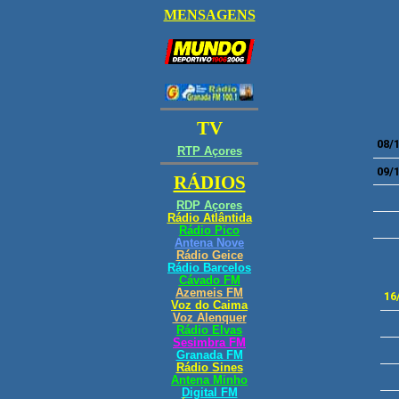
08/
09/
16