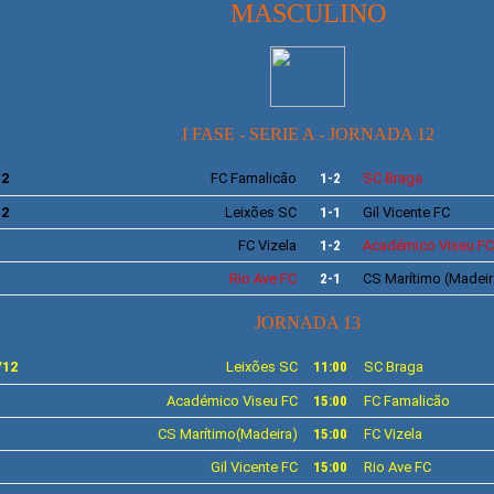
MASCULINO
I FASE - SERIE A - JORNADA 12
12
FC Famalicão
1-2
SC Braga
12
Leixões
SC
1-1
Gil Vicente
FC
FC Vizela
1-2
Académico
Viseu FC
Rio Ave
FC
2-1
CS
Marítimo
(Madeir
JORNADA 13
/12
Leixões
SC
11:00
SC
Braga
Académico
Viseu FC
15:00
FC
Famalicão
CS
Marítimo
(Madeira
)
15:00
FC
Vizela
Gil Vicente
FC
15:00
Rio Ave
FC