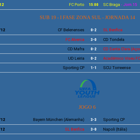
12
FC Porto
15:00
SC Braga
- Jorn.15
SUB 19 - I FASE ZONA SUL - JORNADA 14
/12
CF
Belenenses
0-2
SL
Benfica
FC
Alverca
3-0
CD Tondela
CD Mafra
0-2
CD
Santa Clara
(Aço
UD
Leiria
0-2
Académico
Viseu F
Sporting
CP
1-1
SCU
Torreense
JOGO 6
/12
Bayern
München
(Alemanha)
3-3
Sporting
CP
/12
SL
Benfica
3-0
Napoli
(Itália)