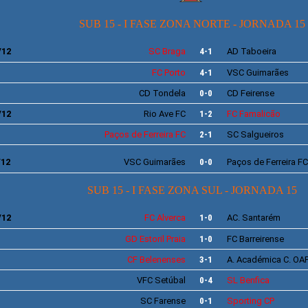
SUB 15 - I FASE ZONA NORTE - JORNADA 15
/12
SC
Braga
4-1
AD
Taboeira
FC
Porto
4-1
VSC
Guimarães
CD Tondela
0-0
CD
Feirense
/12
Rio Ave
FC
1-2
FC
Famalicão
Paços de Ferreira
FC
2-1
SC
Salgueiros
/12
VSC
Guimarães
0-0
Paços de Ferreira
FC
SUB 15 - I FASE ZONA SUL - JORNADA 15
/12
FC
Alverca
1-0
AC. Santarém
GD
Estoril Praia
1-0
FC
Barreirense
CF
Belenenses
3-1
A.
Académica C. OA
VFC
Setúbal
0-4
SL
Benfica
SC
Farense
0-1
Sporting
CP