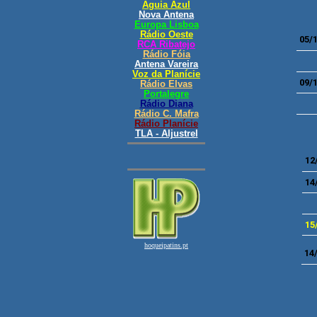
05/
09/
12
14
15
14