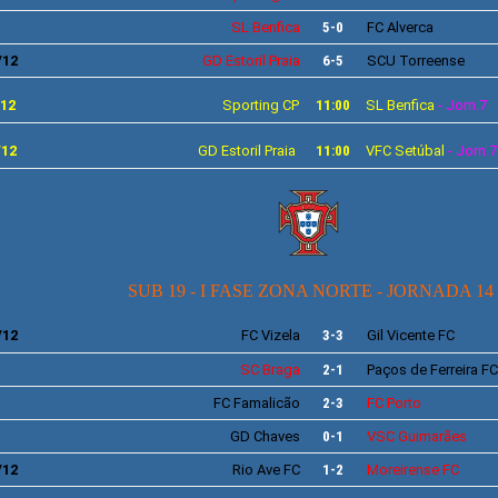
SL
Benfica
5-0
FC
Alverca
/12
GD
Estoril Praia
6-5
SCU
Torreense
/12
Sporting
CP
11:00
SL
Benfica
- Jorn.7
/12
GD Estoril Praia
11:00
VFC Setúbal
- Jorn.7
SUB 19 - I FASE ZONA NORTE - JORNADA 14
/12
FC
Vizela
3-3
Gil Vicente
FC
SC
Braga
2-1
Paços de Ferreira
FC
FC
Famalicão
2-3
FC
Porto
GD
Chaves
0-1
VSC
Guimarães
/12
Rio Ave
FC
1-2
Moreirense
FC