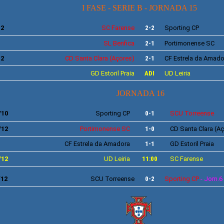
I FASE - SERIE B - JORNADA 15
12
SC
Farense
2-2
Sporting
CP
SL
Benfica
2-1
Portimonense
SC
12
CD
Santa Clara
(Açores)
2-1
CF
Estrela da Amado
GD
Estoril Praia
ADI
UD Leiria
JORNADA 16
/10
Sporting
CP
0-1
SCU
Torreense
/12
Portimonense
SC
1-0
CD
Santa Clara
(Aç
CF
Estrela da Amadora
1-1
GD
Estoril Praia
/12
UD Leiria
11:00
SC
Farense
/12
SCU
Torreense
0-2
Sporting
CP
- Jorn.6