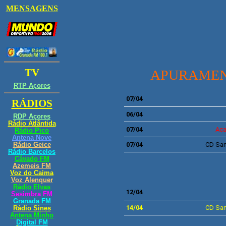
APURAMENT
07/04
06/04
07/04
Ac
07/04
CD
San
12/04
14/04
CD
San