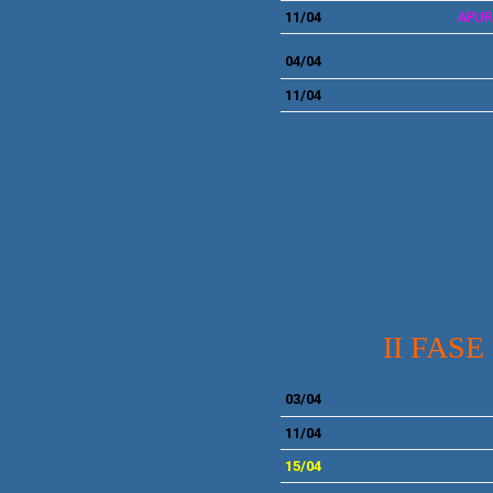
11/04
APUR
04/04
11
/04
II FASE 
03
/04
11
/04
15/04