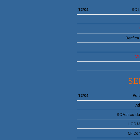
12/04
SC
L
Benfica
Vi
SE
12/04
Por
At
SC
Vasco da
LGC
M
CF
Com