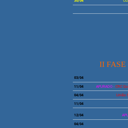
30/04
U
II FASE 
03
/04
11
/04
APURADO -
CRC Qu
04
/04
União 
11/04
12/04
AP
04
/04