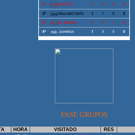
Paris SG
1º
1
5
3
3
Maccabi Haifa
2º
1
1
0
3
SL
Benfica
3º
1
0
1
0
Juventus
4º
1
3
5
0
FASE GRUPOS
TA
HORA
VISITADO
RES