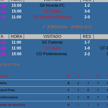
9-22
15:00
Gil Vicente FC
1-2
9-22
15:00
FC Vizela
3-0
9-22
11:00
SC Maritimo (Madeira)
2-0
1ª JORNADA - ZONA SUL
TA
HORA
VISITADO
RES
9-22
11:00
SC Farense
1-7
9-22
11:00
CD Mafra
1-0
CF E
9-22
15:00
CD Portimonense
2-2
AÇÃO ACTUAL
enfica
6
2
2
0
afra
3
2
1
1
storil Praia
1
1
0
1
ortimonense
1
1
0
1
strela da Amadora
0
1
1
0