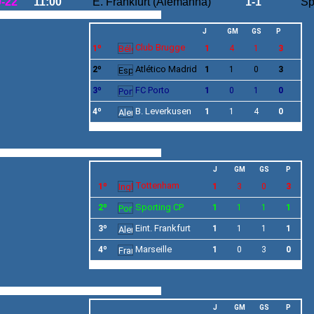
9-22
11:00
E. Frankfurt (Alemanha)
1-1
Sp
J
GM
GS
P
Club Brugge
1º
1
4
1
3
Atlético Madrid
2º
1
1
0
3
FC Porto
3º
1
0
1
0
B. Leverkusen
4º
1
1
4
0
J
GM
GS
P
Tottenham
1º
1
3
0
3
Sporting
CP
2º
1
1
1
1
Eint. Frankfurt
3º
1
1
1
1
Marseille
4º
1
0
3
0
J
GM
GS
P