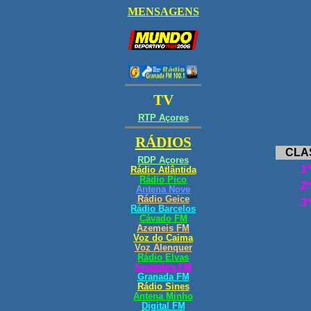
GP
P
CLA
1º
2º
3º