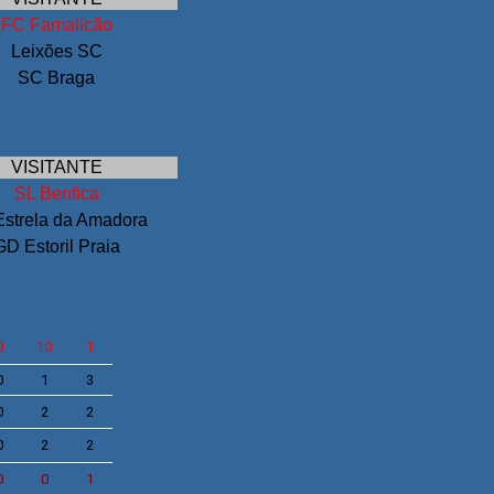
FC Famalicão
Leixões SC
SC Braga
VISITANTE
SL Benfica
strela da Amadora
GD Estoril Praia
0
10
1
0
1
3
0
2
2
0
2
2
0
0
1