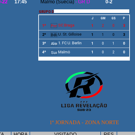
9-22
17:45
Malmo (Suécia)
- GR D
0-2
GRUPO D
J
GM
GS
P
SC Braga
1º
1
2
0
3
U. St. Gilloise
2º
1
1
0
3
1. FC U. Berlin
3º
1
0
1
0
Malmö
4º
1
0
2
0
1ª JORNADA - ZONA NORTE
TA
HORA
VISITADO
RES