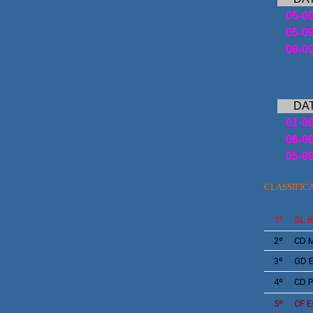
05-0
05-0
06-0
DA
01-0
06-0
05-0
CLASSIFIC
1º
SL
B
2º
CD M
3º
GD
E
4º
CD
P
5º
CF
E