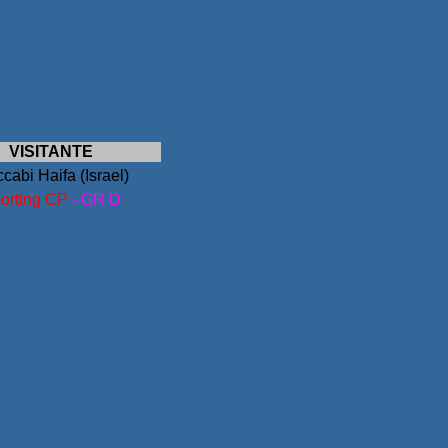
VISITANTE
cabi Haifa (Israel)
orting CP
- GR D