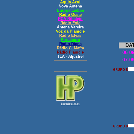
DA
06-0
07-0
GRUPO B
GRUPO D