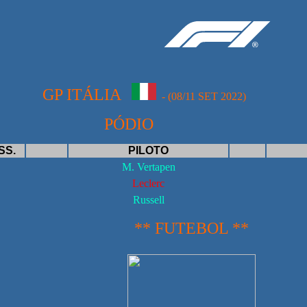
 ITÁLIA
- (08/11 SET 2022)
ÓDIO
SS.
PILOTO
M. Vertapen
Leclerc
Russell
** FUTEBOL **