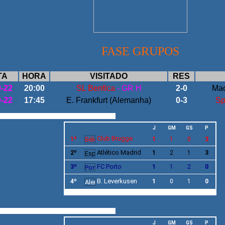
FASE GRUPOS
TA
HORA
VISITADO
RES
9-22
20:00
SL Benfica
- GR H
2-0
Mac
9-22
17:45
E. Frankfurt (Alemanha)
0-3
Sp
J
GM
GS
P
Club Brugge
1º
1
1
0
3
Atlético Madrid
2º
1
2
1
3
FC Porto
3º
1
1
2
0
B. Leverkusen
4º
1
0
1
0
J
GM
GS
P