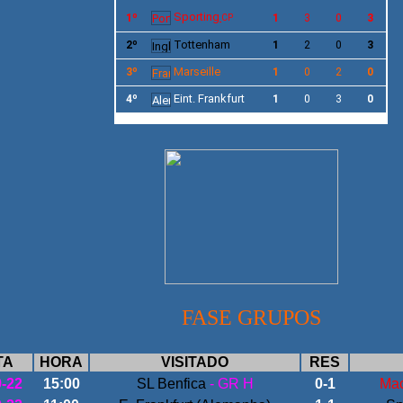
Sporting
1º
1
3
0
3
CP
Tottenham
2º
1
2
0
3
Marseille
3º
1
0
2
0
Eint. Frankfurt
4º
1
0
3
0
FASE GRUPOS
TA
HORA
VISITADO
RES
9-22
15:00
SL Benfica
- GR H
0-1
Mac