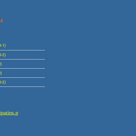
4
0-1)
0-2)
)
)
0-2)
patins.p