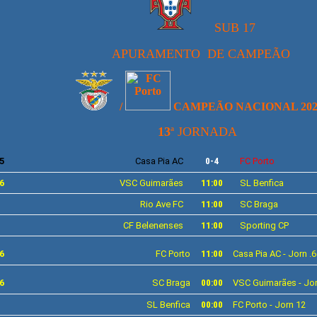
S
UB 17
APURAMENTO DE CAMPEÃO
/
CAMPEÃO NACIONAL 202
1
3
ª JORNADA
5
Casa Pia AC
0-4
FC
Porto
6
VSC
Guimarães
11:00
SL
Benfica
Rio Ave
FC
11:00
SC Braga
CF
Belenenses
11:00
Sporting
CP
6
FC Porto
11:00
Casa Pia AC
- Jorn .6
6
SC Braga
00
:00
VSC Guimarães - Jor
SL
Benfica
00
:00
FC Porto - Jorn 12