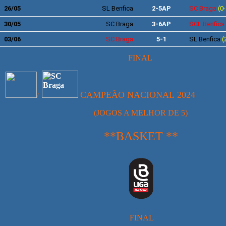
26
/05
SL Benfica
2-5AP
SC Braga
(0-
30
/05
SC Braga
3-6AP
SCL Benfica
03/06
SC Braga
5-1
SL Benfica
(
FINAL
CAMPEÃO NACIONAL
2024
/
(JOGOS A MELHOR DE 5)
**BASKET **
FINAL