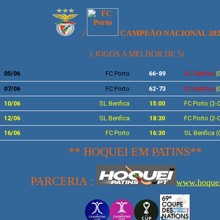
/
CAMPEÃO NACIONAL 202
( JOGOS A MELHOR DE 5)
05/06
FC Porto
66-89
SL Benfica
(
07/06
FC Porto
62-73
SL Benfica
(
10/06
SL Benfica
15:00
FC Porto (2-0
12/06
SL Benfica
18:30
FC Porto (2-0
16/06
FC Porto
16:30
SL Benfica (
** HOQUEI EM PATINS**
PARCERIA :
www.hoquei