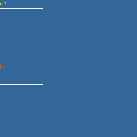
n 12
24