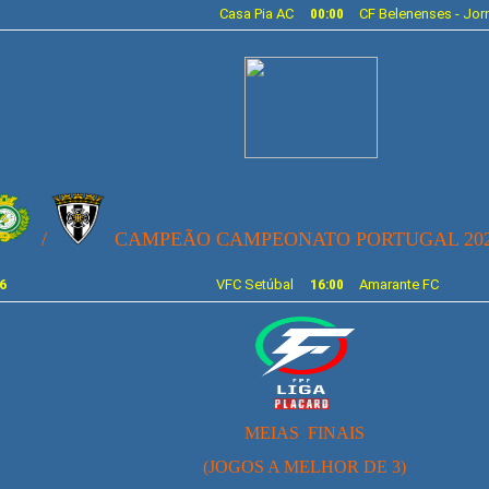
Casa Pia AC
00
:00
C
F
Belenenses - Jor
/
CAMPEÃO CAMPEONATO PORTUGAL 20
6
VFC
Setúbal
16:
00
Amarante FC
MEIAS FINAIS
(JOGOS A MELHOR DE 3)