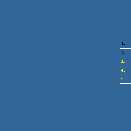
1J
2J
3J
4J
5J