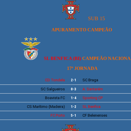
S
UB 15
APURAMENTO CAMPEÃO
SL BENFICA (BI)
CAMPEÃO NACIONAL
17ª JORNADA
CD Tondela
2-1
SC
Braga
SC
Salgueiros
0-3
A. Santarém
Boavista
FC
1-4
Sporting
CP
CS
Marítimo
(Madeira)
1-2
SL
Benfica
FC
Porto
5-1
CF
Belenenses