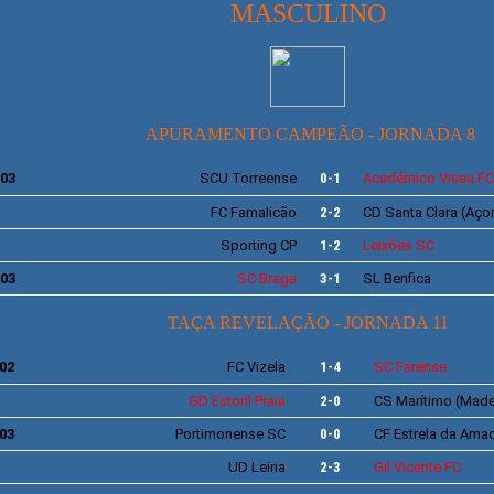
MASCULINO
APURAMENTO CAMPEÃO - JORNADA 8
/03
SCU
Torreense
0-1
Académico
Viseu FC
FC Famalicão
2-2
CD
Santa Clara
(Aço
Sporting
CP
1-2
Leixões
SC
/03
SC Braga
3-1
SL
Benfica
TAÇA REVELAÇÃO - JORNADA 11
02
FC Vizela
1-4
SC
Farense
GD
Estoril Praia
2-0
CS
Marítimo
(Made
03
Portimonense
SC
0-0
CF
Estrela da Ama
UD Leiria
2-3
Gil Vicente
FC