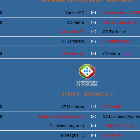
APURAMENTO CAMPEÃO -
JORNADA 5
3
Varzim
SC
0-1
A.
Académica C. OA
3
CD Mafra
1-2
VSC
Guimarães "
B"
Amarante FC
1-0
CD
Trofense
U. Santarém
0-2
CF
Belenenses
3
U. Santarém
3-1
CD Mafra
- Jorn.1
SERIE
C - JORNADA 21
3
CF
Marialvas
1-3
GD
Peniche
3
Benfica e Castelo Branco
2-0
SC
Lusitânia
(Açores
JD
Lajense
(Açores)
0-1
União D.da Serra
Mortágua FC
0-1
CD Fátima