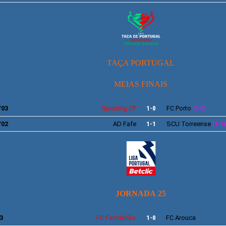
TAÇA PORTUGAL
MEIAS FINAIS
/03
Sporting
CP
1-0
FC
Porto
(1-0)
/02
AD Fafe
1-1
SCU Torreense
(1-1)
JORNADA 25
3
FC Famalicão
1-0
FC Arouca