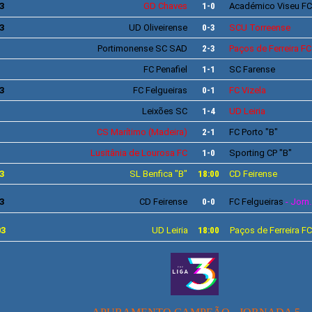
3
GD Chaves
1-0
Académico
Viseu FC
3
UD Oliveirense
0-3
SCU
Torreense
Portimonense
SC SAD
2-3
Paços de Ferreira
FC
FC Penafiel
1-1
SC
Farense
3
FC Felgueiras
0-1
FC Vizela
Leixões
SC
1-4
UD Leiria
CS
Marítimo
(Madeira)
2-1
FC Porto
"B"
Lusitânia de Lourosa
FC
1-0
Sporting
CP "B"
3
SL
Benfica
"
B"
18:00
CD
Feirense
3
CD
Feirense
0-0
FC Felgueiras
- Jorn
03
UD Leiria
18:00
Paços de Ferreira
F