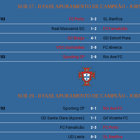
SUB 17 - II FASE APURAMENTO DE CAMPEÃO - JO
/03
FC Porto
3-2
SL
Benfica
Real Massamá SC
1-2
FC Famalicão
SC Braga
4-1
GD
Estoril Praia
VSC
Guimarães
3-0
FC Alverca
/03
Sporting
CP
2-0
Rio Ave
FC
SUB 19 - II FASE APURAMENTO DE CAMPEÃO - JO
/03
Sporting
CP
0-1
Rio Ave
FC
CD
Santa Clara
(Açores)
1-1
Gil Vicente
FC
FC Famalicão
2-3
FC Porto
UD Leiria
0-3
SL
Benfica