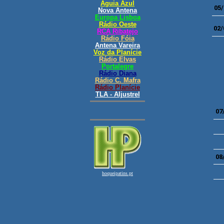
05/
02/
07
08