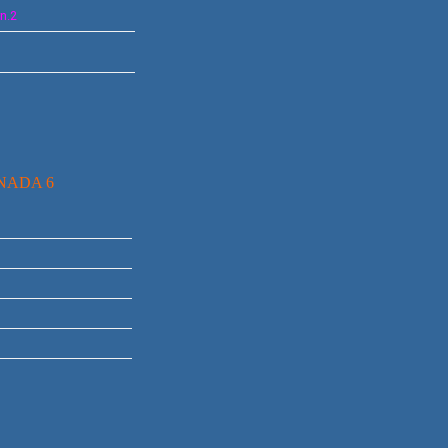
n.2
RNADA 6