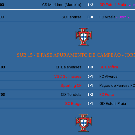
03
CS Maritimo (Madeira)
1-2
GD Estoril Praia
- Jor
03
SC
Farense
0-0
FC Vizela
- Jorn.2
SUB 15 - II FASE APURAMENTO DE CAMPEÃO - JO
/03
CF
Belenenses
1-3
SL
Benfica
VSC
Guimarães
6-1
FC Alverca
Sporting
CP
2-1
Paços de Ferreira
FC
/03
CD Tondela
1-2
FC Porto
SC Braga
2-1
GD
Estoril Praia