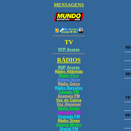
03
04
13/
03/