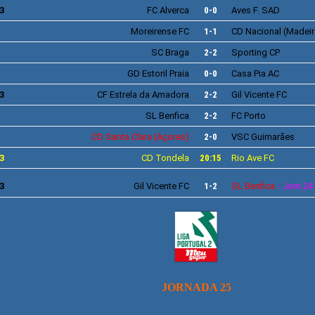
3
FC Alverca
0-0
Aves F. S
AD
Moreirense
FC
1-1
CD
Nacional
(Madeir
SC Braga
2-2
Sporting
CP
GD
Estoril Praia
0-0
Casa Pia AC
3
CF
Estrela da Amadora
2-2
Gil Vicente
FC
SL
Benfica
2-2
FC Porto
CD
Santa Clara
(Açores)
2-0
VSC
Guimarães
3
CD Tondela
20:15
Rio Ave
FC
3
Gil Vicente
FC
1-2
SL
Benfica
- Jorn.24
JORNADA 25