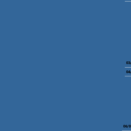
03
04
06/0